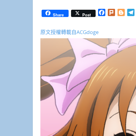
Facebook
Plurk
Blog
Share
Post
原文授權轉載自ACGdoge