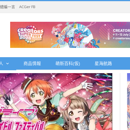
總編一言
ACGer FB
人
商品情報
萌新百科(仮)
星海航路