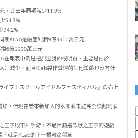
日元，比去年同期減少11.9%
54.5%
94.2%
期KLab是帳面利潤9億3400萬日元
損6億5500萬日元
ab在報表中倒是把原因說的很明白，主要是由於
課金收入）減少，而且Klab製作營運的其他遊戲也沒有什
ブライブ！スクールアイドルフェスティバル』の売上
增加，但現在看來新加入的水團並未能完全喚起玩家
歌之王子殿下》手游，不過目前這款歌之王子的遊戲
下就是KLab的下一根救命稻草