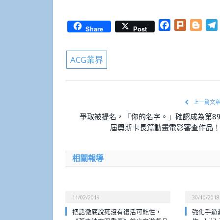
Facebook
Plurk
Blog
Share
Post
ACG業界
上一篇文
爭取被提名，「你的名字。」確認成為第8
屆奧斯卡長篇動畫電影審查作品
相關報導
11/02/2019
30/10/2018
把話徹底說死沒有復活可能性，
強化手遊業