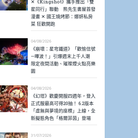
✕《Kingshot》攜手推出「雙
星同行」聯動 熊先生書屋首發
漫畫 ✕ 國王燒烤節：娜妍私房
菜 狂歡開跑
04/08/2026
《崩壞：星穹鐵道》「歡愉信號
—嗶波！」引爆週末上千人潮
限定夜間活動、璀璨煙火點亮樂
園
04/08/2026
《幻塔》歡慶開服四週年，登入
正式服最高可得20抽！ 6.2版本
「虛無與夢境的座標」上線，全
新擬態角色「格爾菲茵」登場
31/07/2026