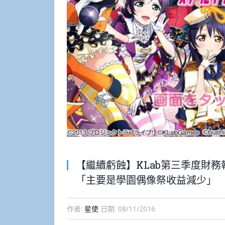
【繼續虧蝕】KLab第三季度財
「主要是學園偶像祭收益減少」
作者:
星使
日期:
08/11/2016