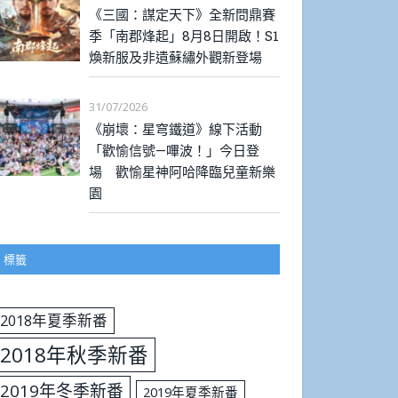
《三國：謀定天下》全新問鼎賽
季「南郡烽起」8月8日開啟！S1
煥新服及非遺蘇繡外觀新登場
31/07/2026
《崩壞：星穹鐵道》線下活動
「歡愉信號—嗶波！」今日登
場 歡愉星神阿哈降臨兒童新樂
園
標籤
2018年夏季新番
2018年秋季新番
2019年冬季新番
2019年夏季新番