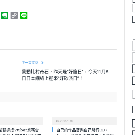
ger
Telegram
Evernote
Copy
Line
Link
章
下一篇文章
9
驚動比村奇石，昨天是”好腹日”，今天11月8
！
日日本網絡上迎來”好歐派日”！
06/10/2018
務達成Vtuber業務合
自己的作品音樂自己發行CD，