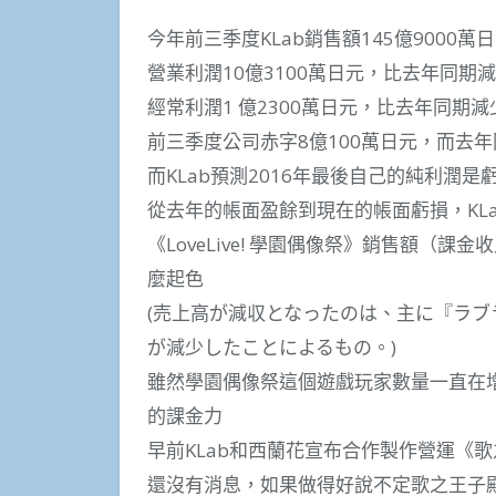
今年前三季度KLab銷售額145億9000萬
營業利潤10億3100萬日元，比去年同期減少
經常利潤1 億2300萬日元，比去年同期減少
前三季度公司赤字8億100萬日元，而去年同
而KLab預測2016年最後自己的純利潤是虧
從去年的帳面盈餘到現在的帳面虧損，KL
《LoveLive! 學園偶像祭》銷售額（
麼起色
(売上高が減収となったのは、主に『ラ
が減少したことによるもの。)
雖然學園偶像祭這個遊戲玩家數量一直在
的課金力
早前KLab和西蘭花宣布合作製作營運《
還沒有消息，如果做得好說不定歌之王子殿