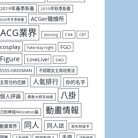
2019年春季新番
2019年秋季新番
ACGer雜燴所
2020年冬季新番
ACG業界
C94
C97
anisong
cosplay
FGO
Fate/stay night
Figure
LoveLive!
SAO
SSSS.GRIDMAN
不起眼女主角培育法
人氣排行
你的名字
五等分的花嫁
八掛
個人評論
偶像大師灰姑娘
動畫情報
刀劍神域Alicization篇
同人
同人誌
動畫業界
哥布林殺手
手遊
圖集
戀與製作人
工作細胞
活動情報