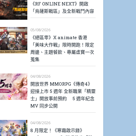
《RF ONLINE NEXT》開啟
「烏薩斯戰區」及全新戰鬥內容
05/08/2026
《絕區零》X animate 香港
「美味大作戰」限時開跑！限定
周邊、主題餐飲、專屬虛寶一次
蒐集
04/08/2026
開放世界 MMORPG《傳奇4》
迎接上市 5 週年 全新職業「精靈
士」開放事前預約 5 週年紀念
MV 同步公開
04/08/2026
8 月限定！《寒霜啟示錄》