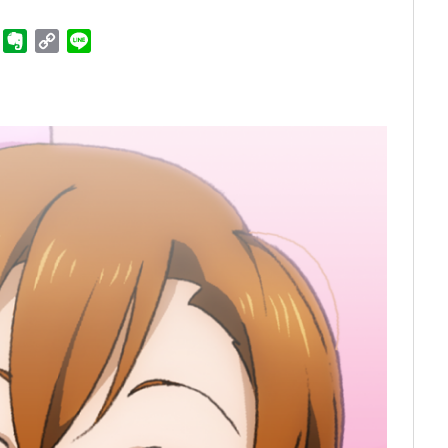
ger
Telegram
Evernote
Copy
Line
Link