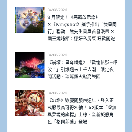
04/08/2026
8 月限定！《寒霜啟示錄》
✕《Kingshot》攜手推出「雙星同
行」聯動 熊先生書屋首發漫畫 ✕
國王燒烤節：娜妍私房菜 狂歡開跑
04/08/2026
《崩壞：星穹鐵道》「歡愉信號—嗶
波！」引爆週末上千人潮 限定夜
間活動、璀璨煙火點亮樂園
04/08/2026
《幻塔》歡慶開服四週年，登入正
式服最高可得20抽！ 6.2版本「虛無
與夢境的座標」上線，全新擬態角
色「格爾菲茵」登場