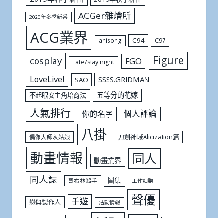
ACGer雜燴所
2020年冬季新番
ACG業界
C94
C97
anisong
Figure
cosplay
FGO
Fate/stay night
LoveLive!
SSSS.GRIDMAN
SAO
五等分的花嫁
不起眼女主角培育法
人氣排行
個人評論
你的名字
八掛
刀劍神域Alicization篇
偶像大師灰姑娘
動畫情報
同人
動畫業界
同人誌
圖集
哥布林殺手
工作細胞
聲優
手遊
戀與製作人
活動情報