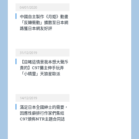
04/01/2020
中國自主製作《月姫》動畫
「反轉衝動」擴散至日本網
路獲日本網友好評
31/12/2019
【目睹這情景我本想大聲斥
責的】C97攤主伸手玩弄
「小精靈」天狼星歐派
14/12/2019
滿足日本全國紳士的需要，
因應性癖排行作家們集結
C97頒佈NTR主題合同誌