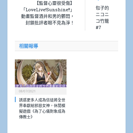
【監督心靈很受傷】
包子的
「LoveLive!Sunshine!!」
ニコニ
動畫監督酒井和男的鬱悶，
コ竹籠
封鎖批評者眼不見為淨！
#7
相關報導
08/07/2021
誘惑更多人成為信徒將全世
界奉獻給邪惡女神，休閒模
擬遊戲《為了心儀對象成為
傳教士》