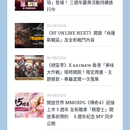
琅」登場！ 三週年慶典活動持續進
行中
05/08/2026
《RF ONLINE NEXT》開啟「烏薩
斯戰區」及全新戰鬥內容
05/08/2026
《絕區零》X animate 香港「美味
大作戰」限時開跑！限定周邊、主
題餐飲、專屬虛寶一次蒐集
04/08/2026
開放世界 MMORPG《傳奇4》迎接
上市 5 週年 全新職業「精靈士」開
放事前預約 5 週年紀念 MV 同步
公開