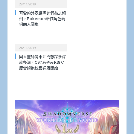
29/11/2019
可愛的外表讓畫師們為之傾
倒，Pokemon新作角色瑪
俐同人圖集
26/11/2019
同人畫師開車油門想踩多深
就多深，C97あやみR18尺
度雷姆抱枕套通販開始