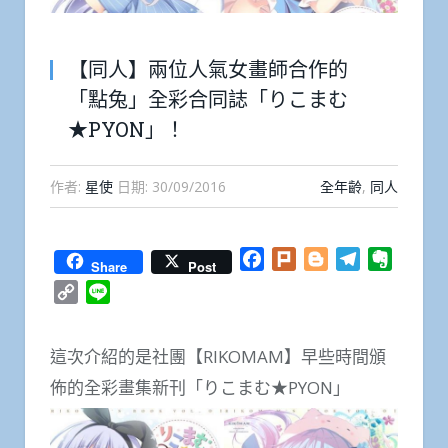
【同人】兩位人氣女畫師合作的
「點兔」全彩合同誌「りこまむ
★PYON」！
作者:
星使
日期:
30/09/2016
全年齡
,
同人
Facebook
Plurk
Blogger
Telegram
Everno
Share
Post
Copy
Line
Link
這次介紹的是社團【RIKOMAM】早些時間頒
佈的全彩畫集新刊「りこまむ★PYON」