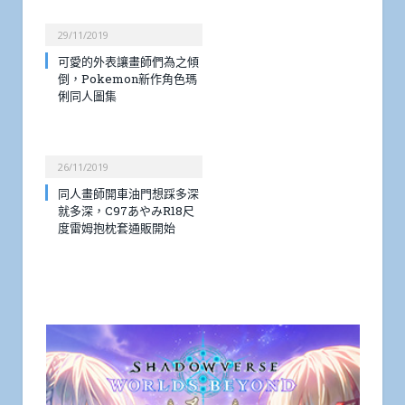
29/11/2019
可愛的外表讓畫師們為之傾
倒，Pokemon新作角色瑪
俐同人圖集
26/11/2019
同人畫師開車油門想踩多深
就多深，C97あやみR18尺
度雷姆抱枕套通販開始