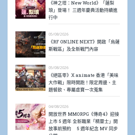
《神之塔：New World》「蓮梨
琅」登場！ 三週年慶典活動持續進
行中
05/08/2026
《RF ONLINE NEXT》開啟「烏薩
斯戰區」及全新戰鬥內容
05/08/2026
《絕區零》X animate 香港「美味
大作戰」限時開跑！限定周邊、主
題餐飲、專屬虛寶一次蒐集
04/08/2026
開放世界 MMORPG《傳奇4》迎接
上市 5 週年 全新職業「精靈士」開
放事前預約 5 週年紀念 MV 同步