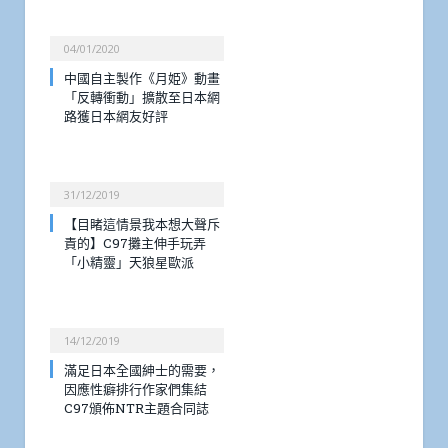
04/01/2020
中國自主製作《月姫》動畫
「反轉衝動」擴散至日本網
路獲日本網友好評
31/12/2019
【目睹這情景我本想大聲斥
責的】C97攤主伸手玩弄
「小精靈」天狼星歐派
14/12/2019
滿足日本全國紳士的需要，
因應性癖排行作家們集結
C97頒佈NTR主題合同誌