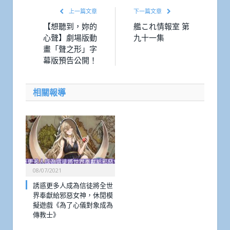
上一篇文章
下一篇文章
【想聽到，妳的
艦これ情報室 第
心聲】劇場版動
九十一集
畫「聲之形」字
幕版預告公開！
相關報導
08/07/2021
誘惑更多人成為信徒將全世
界奉獻給邪惡女神，休閒模
擬遊戲《為了心儀對象成為
傳教士》