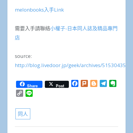
melonbooks入手Link
需要入手請聯絡
小權子-日本同人誌及精品專門
店
source:
http://blog.livedoor.jp/geek/archives/51530435.h
Facebook
Plurk
Blogger
Telegram
Everno
Share
Post
Copy
Line
Link
同人