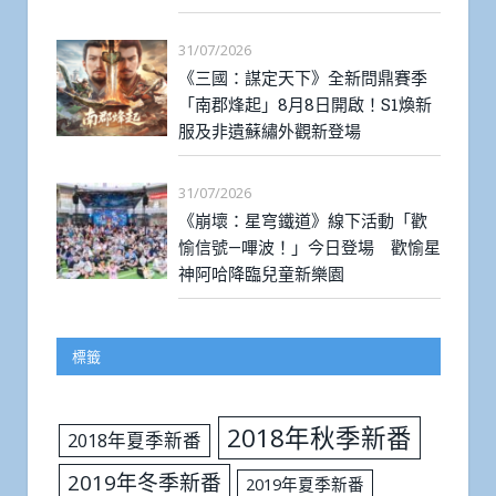
31/07/2026
《三國：謀定天下》全新問鼎賽季
「南郡烽起」8月8日開啟！S1煥新
服及非遺蘇繡外觀新登場
31/07/2026
《崩壞：星穹鐵道》線下活動「歡
愉信號—嗶波！」今日登場 歡愉星
神阿哈降臨兒童新樂園
標籤
2018年秋季新番
2018年夏季新番
2019年冬季新番
2019年夏季新番