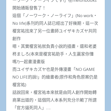
ーワーク・ノーライフです!」在melonbooks
開始通販發售了！
這個「ノーワーク・ノーライフ」(No work・
No life)系刊的同人誌已經出了好幾期，這一次
榎宮祐找來了另一位畫師ユイザキカズヤ共同
創作
嗯，其實榎宮祐就負責小說的插畫，還和老婆
柊ましろ(本來是榎宮祐助手，人生贏家你懂
嗎?)一起畫漫畫版
而ユイザキカズヤ也是外傳漫畫「NO GAME
NO LIFE的說!」的繪畫者(原作和角色原案仍是
榎宮祐)
話說回來，榎宮祐本來就是由同人創作開始轉
商業出道的，這個同人本系列充分示範了所謂
「官方逼死同人」….