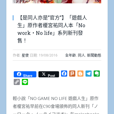
【是同人亦是”官方”】「遊戲人
生」原作者榎宮祐同人本「No
work・No life」系列新刊發
售！
作者:
星使
日期:
19/08/2016
全年齡
,
同人
,
新聞動態
Facebook
Plurk
Blogger
Telegram
Everno
Share
Post
Copy
Line
Link
輕小說「NO GAME NO LIFE 遊戲人生」原作
者榎宮祐早前在C90會場頒佈的同人新刊「ノ