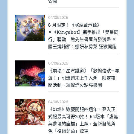
公開
04/08/2026
8 月限定！《寒霜啟示錄》
✕《Kingshot》攜手推出「雙星同
行」聯動 熊先生書屋首發漫畫 ✕
國王燒烤節：娜妍私房菜 狂歡開跑
04/08/2026
《崩壞：星穹鐵道》「歡愉信號—嗶
波！」引爆週末上千人潮 限定夜
間活動、璀璨煙火點亮樂園
04/08/2026
《幻塔》歡慶開服四週年，登入正
式服最高可得20抽！ 6.2版本「虛無
與夢境的座標」上線，全新擬態角
色「格爾菲茵」登場