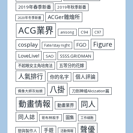
2019年春季新番
2019年秋季新番
ACGer雜燴所
2020年冬季新番
ACG業界
C94
C97
anisong
Figure
cosplay
FGO
Fate/stay night
LoveLive!
SSSS.GRIDMAN
SAO
五等分的花嫁
不起眼女主角培育法
人氣排行
個人評論
你的名字
八掛
刀劍神域Alicization篇
偶像大師灰姑娘
動畫情報
同人
動畫業界
同人誌
圖集
哥布林殺手
工作細胞
聲優
手遊
戀與製作人
活動情報