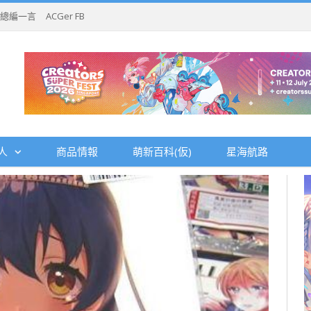
總編一言
ACGer FB
人
商品情報
萌新百科(仮)
星海航路