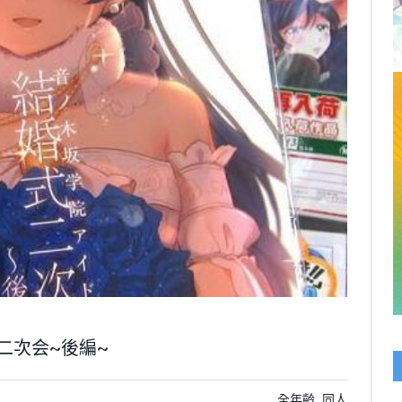
二次会~後編~
全年齡
,
同人