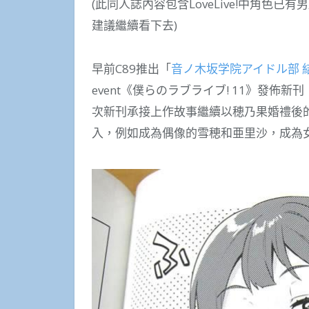
(此同人誌內容包含LoveLive!中角色
建議繼續看下去)
早前C89推出「
音ノ木坂学院アイドル部 
event《僕らのラブライブ! 11》發佈
次新刊承接上作故事繼續以穂乃果婚禮後的
入，例如成為偶像的雪穂和亜里沙，成為