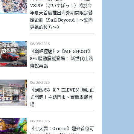
VSPO!（ぶいすぽっ！）將於今
年夏天首度推出海外期間限定餐
廳企劃《Sail Beyond！～駛向
更遠的彼方～》
06/08/2026
《巔峰極速》x《MF GHOST》
8/6 聯動震撼登場！ 新世代山路
傳說再臨
06/08/2026
《絕區零》X 7-ELEVEN 聯動正
式開跑！主題門市、實體周邊登
場
06/08/2026
《七大罪：Origin》迎來首位可