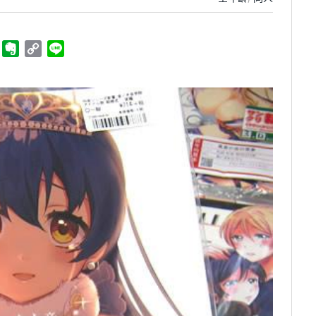
ger
Telegram
Evernote
Copy
Line
Link