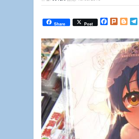
Facebook
Plurk
Blog
Share
Post