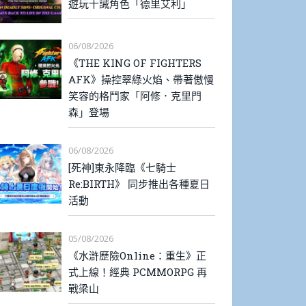
遊玩十誡角色「德里艾利」
06/08/2026
《THE KING OF FIGHTERS
AFK》操控翠綠火焰、帶著傲慢
笑容的格鬥家「阿修．克里門
森」登場
06/08/2026
[死神]東永降臨《七騎士
Re:BIRTH》 同步推出各種夏日
活動
05/08/2026
《水滸歷險Online：重生》正
式上線！經典 PCMMORPG 再
戰梁山