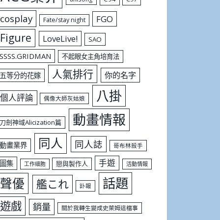
cosplay
FGO
Fate/stay night
Figure
LoveLive!
SAO
SSSS.GRIDMAN
不起眼女主角培育法
人氣排行
你的名字
五等分的花嫁
八掛
個人評論
偶像大師灰姑娘
動畫情報
刀劍神域Alicization篇
同人
同人誌
動畫業界
哥布林殺手
手遊
圖集
戀與製作人
工作細胞
活動情報
話題
聲優
艦これ
訃報
遊戲
銷量
關於我轉生變成史萊姆這檔事