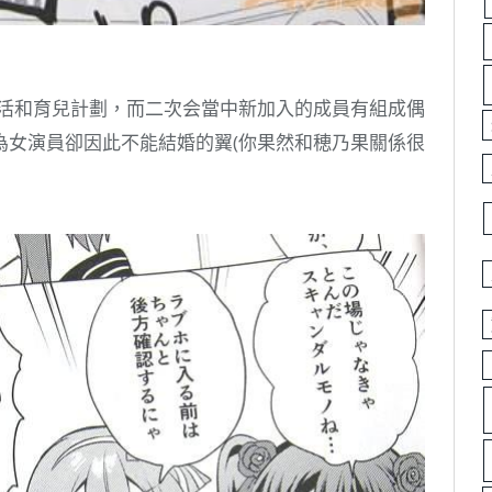
生活和育兒計劃，而二次会當中新加入的成員有組成偶
為女演員卻因此不能結婚的翼(你果然和穂乃果關係很