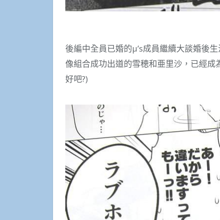
後編中全員已婚的μ’s成員繼續大談婚後
像組合成功出道的雪穂和亜里沙，已經成
好吧?)