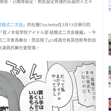
已有男朋友，已婚等設定，對此設定有強烈反感的人士不
結婚式二次会
」的社團Clochette在3月13日舉行的
新刊「音ノ木坂学院アイドル部 結婚式二次会後編」。今
二次會為舞台，而且除了μ’s成員也有其他新角色加
女演員的翼也會登場。