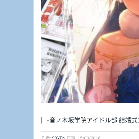
-音ノ木坂学院アイドル部 結婚式
作者:
99YEN
日期:
15/03/2016