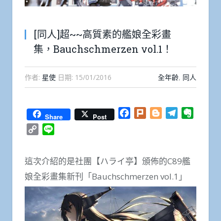
[同人]超~~高質素的艦娘全彩畫
集，Bauchschmerzen vol.1！
作者:
星使
日期:
15/01/2016
全年齡
,
同人
Facebook
Plurk
Blogger
Telegram
Everno
Share
Post
Copy
Line
Link
這次介紹的是社團【ハライ亭】頒佈的C89艦
娘全彩畫集新刊「Bauchschmerzen vol.1」