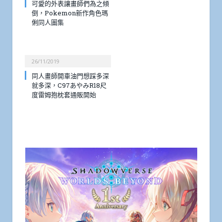
可愛的外表讓畫師們為之傾
倒，Pokemon新作角色瑪
俐同人圖集
26/11/2019
同人畫師開車油門想踩多深
就多深，C97あやみR18尺
度雷姆抱枕套通販開始