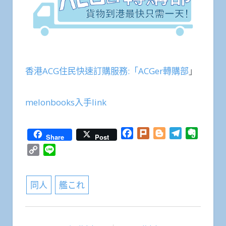
香港ACG住民快速訂購服務:「ACGer轉購部
」
melonbooks入手link
Facebook
Plurk
Blogger
Telegram
Everno
Share
Post
Copy
Line
Link
同人
艦これ