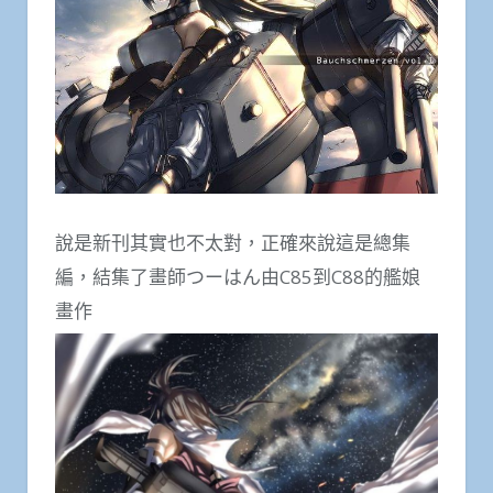
說是新刊其實也不太對，正確來說這是總集
編，結集了畫師つーはん由C85到C88的艦娘
畫作