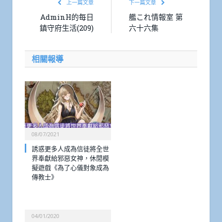
上一篇文章
下一篇文章
AdminH的每日
艦これ情報室 第
鎮守府生活(209)
六十六集
相關報導
08/07/2021
誘惑更多人成為信徒將全世
界奉獻給邪惡女神，休閒模
擬遊戲《為了心儀對象成為
傳教士》
04/01/2020