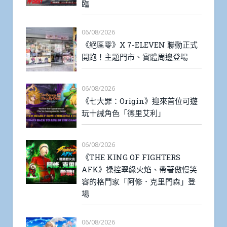
臨
06/08/2026
《絕區零》X 7-ELEVEN 聯動正式
開跑！主題門市、實體周邊登場
06/08/2026
《七大罪：Origin》迎來首位可遊
玩十誡角色「德里艾利」
06/08/2026
《THE KING OF FIGHTERS
AFK》操控翠綠火焰、帶著傲慢笑
容的格鬥家「阿修．克里門森」登
場
06/08/2026