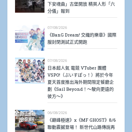
下安魂曲」古堡開放 精英人形「六
分儀」報到
07/08/2026
《BanG Dream! 交織的樂章》國際
服封閉測試正式開跑
07/08/2026
日本超人氣 電競 VTuber 團體
VSPO!（ぶいすぽっ！）將於今年
夏天首度推出海外期間限定餐廳企
劃《Sail Beyond！～駛向更遠的
彼方～》
06/08/2026
《巔峰極速》x《MF GHOST》8/6
聯動震撼登場！ 新世代山路傳說再