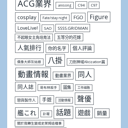
ACG業界
C94
C97
anisong
Figure
cosplay
FGO
Fate/stay night
LoveLive!
SSSS.GRIDMAN
SAO
五等分的花嫁
不起眼女主角培育法
人氣排行
個人評論
你的名字
八掛
刀劍神域Alicization篇
偶像大師灰姑娘
動畫情報
同人
動畫業界
同人誌
圖集
哥布林殺手
工作細胞
聲優
手遊
戀與製作人
活動情報
話題
遊戲
艦これ
銷量
訃報
關於我轉生變成史萊姆這檔事