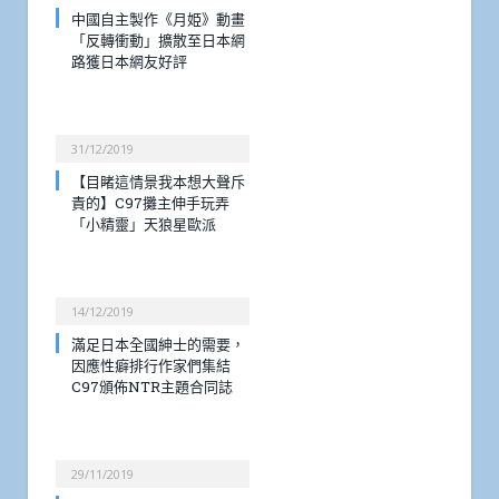
中國自主製作《月姫》動畫
「反轉衝動」擴散至日本網
路獲日本網友好評
31/12/2019
【目睹這情景我本想大聲斥
責的】C97攤主伸手玩弄
「小精靈」天狼星歐派
14/12/2019
滿足日本全國紳士的需要，
因應性癖排行作家們集結
C97頒佈NTR主題合同誌
29/11/2019