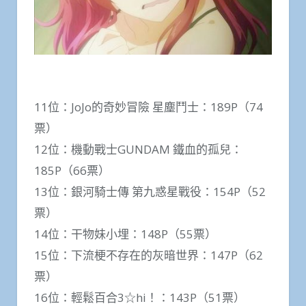
11位：JoJo的奇妙冒險 星塵鬥士：189P（74
票）
12位：機動戰士GUNDAM 鐵血的孤兒：
185P（66票）
13位：銀河騎士傳 第九惑星戰役：154P（52
票）
14位：干物妹小埋：148P（55票）
15位：下流梗不存在的灰暗世界：147P（62
票）
16位：輕鬆百合3☆hi！：143P（51票）