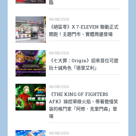
臨
06/08/2026
《絕區零》X 7-ELEVEN 聯動正式
開跑！主題門市、實體周邊登場
06/08/2026
《七大罪：Origin》迎來首位可遊
玩十誡角色「德里艾利」
06/08/2026
《THE KING OF FIGHTERS
AFK》操控翠綠火焰、帶著傲慢笑
容的格鬥家「阿修．克里門森」登
場
06/08/2026