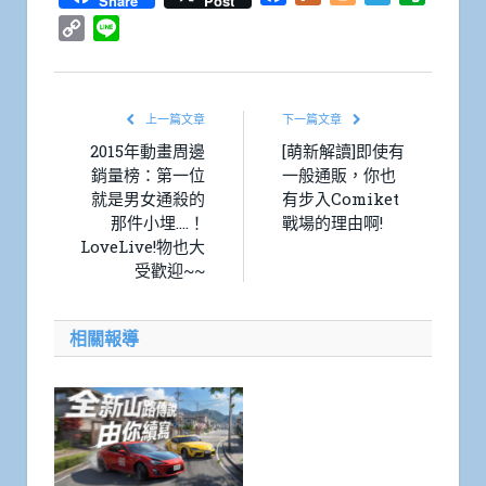
Share
Post
Copy
Line
Link
上一篇文章
下一篇文章
2015年動畫周邊
[萌新解讀]即使有
銷量榜：第一位
一般通販，你也
就是男女通殺的
有步入Comiket
那件小埋….！
戰場的理由啊!
LoveLive!物也大
受歡迎~~
相關報導