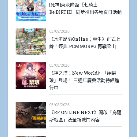
[死神]東永降臨《七騎士
Re:BIRTH》 同步推出各種夏日活動
05/08/2026
《水滸歷險Online：重生》正式上
線！經典 PCMMORPG 再戰梁山
05/08/2026
《神之塔：New World》「蓮梨
琅」登場！ 三週年慶典活動持續進
行中
05/08/2026
《RF ONLINE NEXT》開啟「烏薩
斯戰區」及全新戰鬥內容