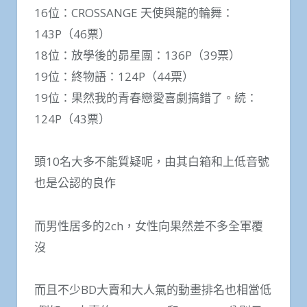
16位：CROSSANGE 天使與龍的輪舞：
143P（46票）
18位：放學後的昴星團：136P（39票）
19位：終物語：124P（44票）
19位：果然我的青春戀愛喜劇搞錯了。続：
124P（43票）
頭10名大多不能質疑呢，由其白箱和上低音號
也是公認的良作
而男性居多的2ch，女性向果然差不多全軍覆
沒
而且不少BD大賣和大人氣的動畫排名也相當低