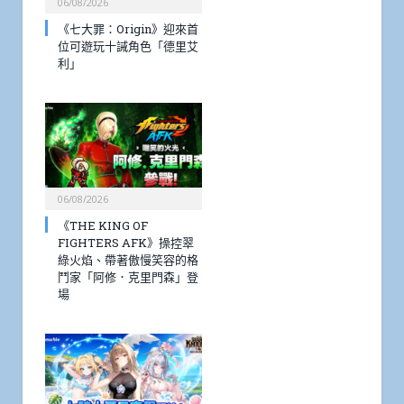
06/08/2026
《七大罪：Origin》迎來首
位可遊玩十誡角色「德里艾
利」
06/08/2026
《THE KING OF
FIGHTERS AFK》操控翠
綠火焰、帶著傲慢笑容的格
鬥家「阿修．克里門森」登
場