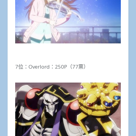
7位：Overlord：250P（77票）