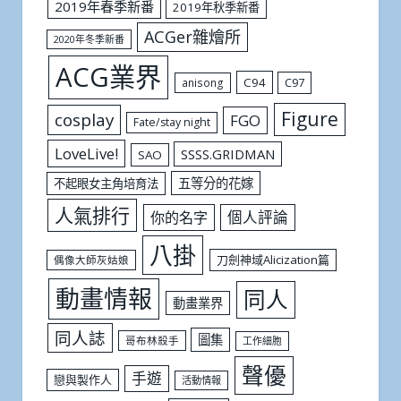
2019年春季新番
2019年秋季新番
ACGer雜燴所
2020年冬季新番
ACG業界
C94
C97
anisong
Figure
cosplay
FGO
Fate/stay night
LoveLive!
SSSS.GRIDMAN
SAO
五等分的花嫁
不起眼女主角培育法
人氣排行
個人評論
你的名字
八掛
刀劍神域Alicization篇
偶像大師灰姑娘
動畫情報
同人
動畫業界
同人誌
圖集
哥布林殺手
工作細胞
聲優
手遊
戀與製作人
活動情報