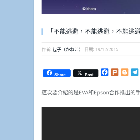
「不能逃避，不能逃避，不能逃避。。
作者:
包子（かねこ）
日期:
19/12/2015
Facebook
Plurk
Blog
Share
Post
這次要介紹的是EVA和Epson合作推出的手