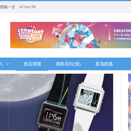
總編一言
ACGer FB
人
商品情報
萌新百科(仮)
星海航路