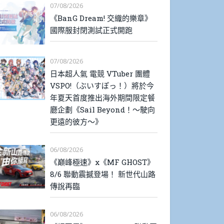
07/08/2026
《BanG Dream! 交織的樂章》
國際服封閉測試正式開跑
07/08/2026
日本超人氣 電競 VTuber 團體
VSPO!（ぶいすぽっ！）將於今
年夏天首度推出海外期間限定餐
廳企劃《Sail Beyond！～駛向
更遠的彼方～》
06/08/2026
《巔峰極速》x《MF GHOST》
8/6 聯動震撼登場！ 新世代山路
傳說再臨
06/08/2026