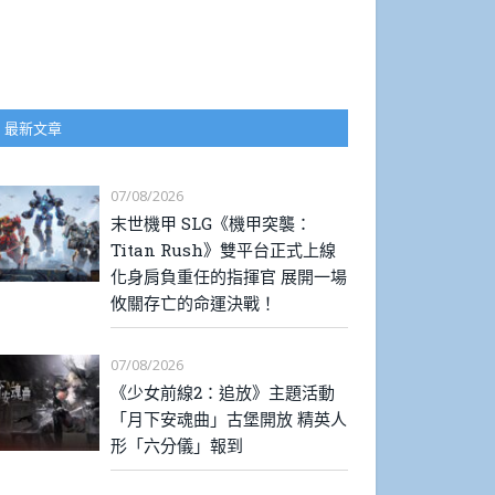
最新文章
07/08/2026
末世機甲 SLG《機甲突襲：
Titan Rush》雙平台正式上線
化身肩負重任的指揮官 展開一場
攸關存亡的命運決戰！
07/08/2026
《少女前線2：追放》主題活動
「月下安魂曲」古堡開放 精英人
形「六分儀」報到