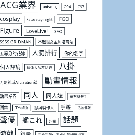
ACG業界
C94
C97
anisong
cosplay
FGO
Fate/stay night
Figure
LoveLive!
SAO
SSSS.GRIDMAN
不起眼女主角培育法
人氣排行
你的名字
五等分的花嫁
八掛
個人評論
偶像大師灰姑娘
動畫情報
刀劍神域Alicization篇
同人
同人誌
動畫業界
哥布林殺手
手遊
圖集
戀與製作人
工作細胞
活動情報
話題
聲優
艦これ
訃報
遊戲
銷量
關於我轉生變成史萊姆這檔事