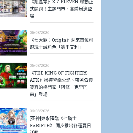
《絕區零》X 7-ELEVEN 聯動正
式開跑！主題門市、實體周邊登
場
06/08/2026
《七大罪：Origin》迎來首位可
遊玩十誡角色「德里艾利」
06/08/2026
《THE KING OF FIGHTERS
AFK》操控翠綠火焰、帶著傲慢
笑容的格鬥家「阿修．克里門
森」登場
06/08/2026
[死神]東永降臨《七騎士
Re:BIRTH》 同步推出各種夏日
活動