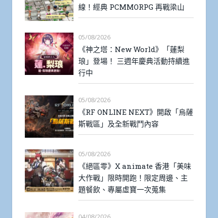
線！經典 PCMMORPG 再戰梁山
05/08/2026
《神之塔：New World》「蓮梨
琅」登場！ 三週年慶典活動持續進
行中
05/08/2026
《RF ONLINE NEXT》開啟「烏薩
斯戰區」及全新戰鬥內容
05/08/2026
《絕區零》X animate 香港「美味
大作戰」限時開跑！限定周邊、主
題餐飲、專屬虛寶一次蒐集
04/08/2026