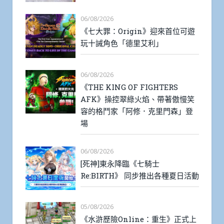
06/08/2026
《七大罪：Origin》迎來首位可遊
玩十誡角色「德里艾利」
06/08/2026
《THE KING OF FIGHTERS
AFK》操控翠綠火焰、帶著傲慢笑
容的格鬥家「阿修．克里門森」登
場
06/08/2026
[死神]東永降臨《七騎士
Re:BIRTH》 同步推出各種夏日活動
05/08/2026
《水滸歷險Online：重生》正式上