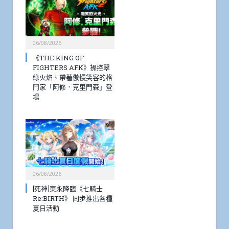
06/08/2026
《THE KING OF
FIGHTERS AFK》操控翠
綠火焰、帶著傲慢笑容的格
鬥家「阿修．克里門森」登
場
06/08/2026
[死神]東永降臨《七騎士
Re:BIRTH》 同步推出各種
夏日活動