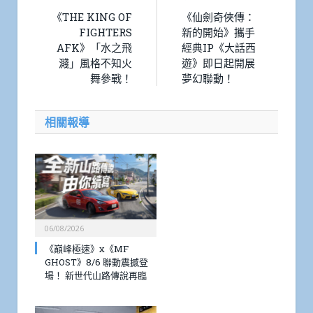
《THE KING OF
《仙劍奇俠傳：
FIGHTERS
新的開始》攜手
AFK》「水之飛
經典IP《大話西
濺」風格不知火
遊》即日起開展
舞參戰！
夢幻聯動！
相關報導
06/08/2026
《巔峰極速》x《MF
GHOST》8/6 聯動震撼登
場！ 新世代山路傳說再臨