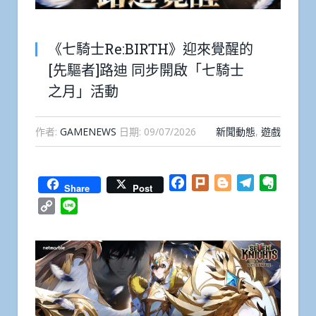
《七騎士Re:BIRTH》迎來覺醒的
[先驅者]路迪 同步開啟「七騎士
之月」活動
作者:
GAMENEWS
日期:
09/07/2026
新聞動態
,
遊戲
Facebook
Plurk
Blogger
Telegram
Everno
Share
Post
Copy
Line
Link