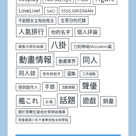
LoveLive!
SSSS.GRIDMAN
SAO
五等分的花嫁
不起眼女主角培育法
人氣排行
個人評論
你的名字
八掛
刀劍神域Alicization篇
偶像大師灰姑娘
動畫情報
同人
動畫業界
同人誌
圖集
哥布林殺手
工作細胞
聲優
手遊
戀與製作人
活動情報
話題
遊戲
艦これ
銷量
訃報
關於我轉生變成史萊姆這檔事
青春豬頭少年不會夢到兔女郎學姐