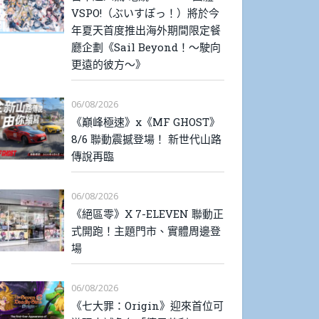
VSPO!（ぶいすぽっ！）將於今
年夏天首度推出海外期間限定餐
廳企劃《Sail Beyond！～駛向
更遠的彼方～》
06/08/2026
《巔峰極速》x《MF GHOST》
8/6 聯動震撼登場！ 新世代山路
傳說再臨
06/08/2026
《絕區零》X 7-ELEVEN 聯動正
式開跑！主題門市、實體周邊登
場
06/08/2026
《七大罪：Origin》迎來首位可