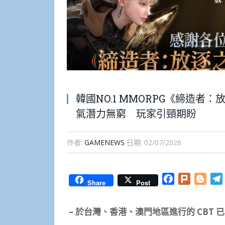
韓國NO.1 MMORPG《締造者
氣潛力無窮 玩家引頸期盼
作者:
GAMENEWS
日期:
02/07/2026
Facebook
Plurk
Blog
Share
Post
–
於台灣、香港、澳門地區進行的
CBT
已