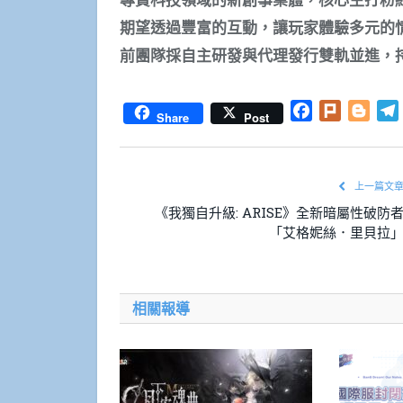
期望透過
豐
富的互動，讓玩家體驗多元的
前團隊採自主
研
發與代理發行雙軌並進，
Facebook
Plurk
Blog
Share
Post
上一篇文
《我獨自升級: ARISE》全新暗屬性破防
「艾格妮絲．里貝拉
相關報導