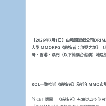
【
2026
年
7
月
1
日】由韓國遊戲公司
DRIM
大型
MMORPG
《締造者：放逐之境》（
灣、香港、澳門（以下簡稱台港澳）地區
KOL
一致推崇《締造者》為近年
MMO
市
於 CBT 期間，《締造者》有幸邀請多位