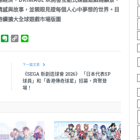
情感與故事，並親眼見證每個人心中夢想的世界。目
持續擴大全球遊戲市場版圖
ger
Telegram
Evernote
Copy
Line
Link
章
下一篇文章
者
《SEGA 新創造球會 2026》 「日本代表SP
」
球員」和「香港傳奇球星」招募，齊聚登
場！