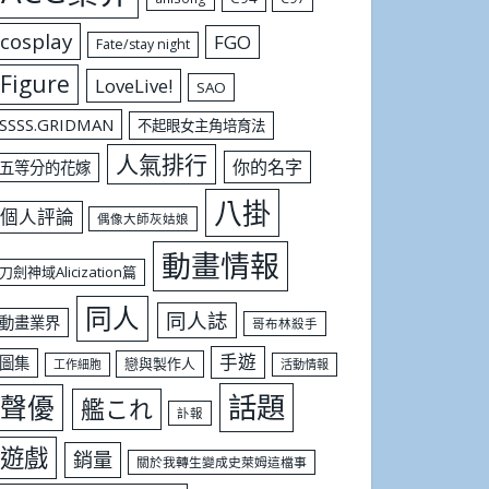
cosplay
FGO
Fate/stay night
Figure
LoveLive!
SAO
SSSS.GRIDMAN
不起眼女主角培育法
人氣排行
你的名字
五等分的花嫁
八掛
個人評論
偶像大師灰姑娘
動畫情報
刀劍神域Alicization篇
同人
同人誌
動畫業界
哥布林殺手
手遊
圖集
戀與製作人
工作細胞
活動情報
話題
聲優
艦これ
訃報
遊戲
銷量
關於我轉生變成史萊姆這檔事