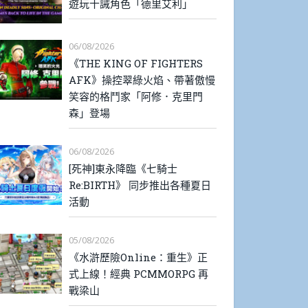
遊玩十誡角色「德里艾利」
06/08/2026
《THE KING OF FIGHTERS
AFK》操控翠綠火焰、帶著傲慢
笑容的格鬥家「阿修．克里門
森」登場
06/08/2026
[死神]東永降臨《七騎士
Re:BIRTH》 同步推出各種夏日
活動
05/08/2026
《水滸歷險Online：重生》正
式上線！經典 PCMMORPG 再
戰梁山