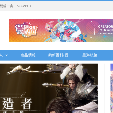
總編一言
ACGer FB
人
商品情報
萌新百科(仮)
星海航路