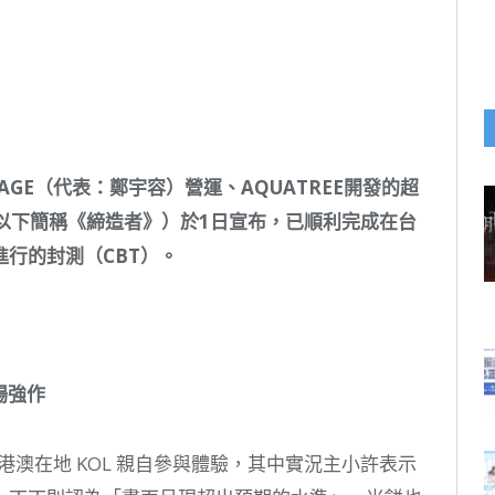
AGE
（代表：鄭宇容）營運、
AQUATREE
開發的超
以下簡稱《締造者》）於
1
日宣布，已順利完成在台
進行的封測（
CBT
）。
場強作
台港澳在地 KOL 親自參與體驗，其中實況主小許表示