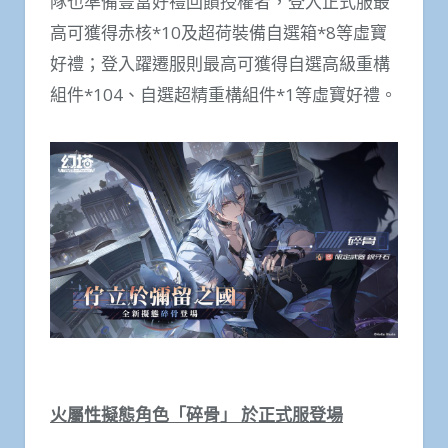
隊也準備豐富好禮回饋授權者，登入正式服最
高可獲得赤核*10及超荷裝備自選箱*8等虛寶
好禮；登入躍遷服則最高可獲得自選高級重構
組件*104、自選超精重構組件*1等虛寶好禮。
火屬性擬態角色「碎骨」 於正式服登場