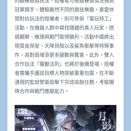
的觀賽競猜玩法，授權者可根據賽道情況預測
冠軍選手，體驗截然不同的競技樂趣。喜愛休
閒對抗玩法的授權者，則可參與「電玩特工」
活動，在機器人群中尋找隱藏的真人玩家，透
過觀察、推理與戰鬥取得勝利。活動中還將出
現賞金保安、天降貝殼以及鯊魚衝擊等特殊事
件，為對局增添更多變數與驚喜。此外，雙人
合作玩法「獵獸法則」也將於後續登場，授權
者需攜手護送目標人物突破重重包圍，在不斷
湧現的監獄警衛追擊下完成逃脫任務，考驗團
隊合作與戰鬥應變能力。