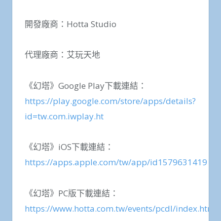
開發廠商：Hotta Studio
代理廠商：艾玩天地
《幻塔》Google Play下載連結：
https://play.google.com/store/apps/details?
id=tw.com.iwplay.ht
《幻塔》iOS下載連結：
https://apps.apple.com/tw/app/id1579631419
《幻塔》PC版下載連結：
https://www.hotta.com.tw/events/pcdl/index.html