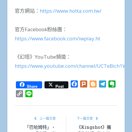
官方網站：
https://www.hotta.com.tw/
官方Facebook粉絲團：
https://www.facebook.com/iwplay.ht
《幻塔》YouTube頻道：
https://www.youtube.com/channel/UCTeBich1W
Facebook
Plurk
Blogger
Telegram
Everno
Share
Post
Copy
Line
Link
上一篇文章
下一篇文章
「巴哈姆特」、
《Kingshot》攜