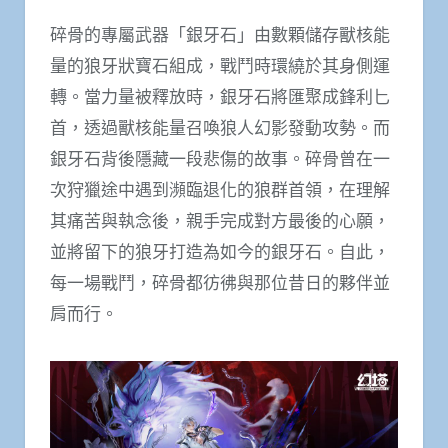
碎骨的專屬武器「銀牙石」由數顆儲存獸核能
量的狼牙狀寶石組成，戰鬥時環繞於其身側運
轉。當力量被釋放時，銀牙石將匯聚成鋒利匕
首，透過獸核能量召喚狼人幻影發動攻勢。而
銀牙石背後隱藏一段悲傷的故事。碎骨曾在一
次狩獵途中遇到瀕臨退化的狼群首領，在理解
其痛苦與執念後，親手完成對方最後的心願，
並將留下的狼牙打造為如今的銀牙石。自此，
每一場戰鬥，碎骨都彷彿與那位昔日的夥伴並
肩而行。