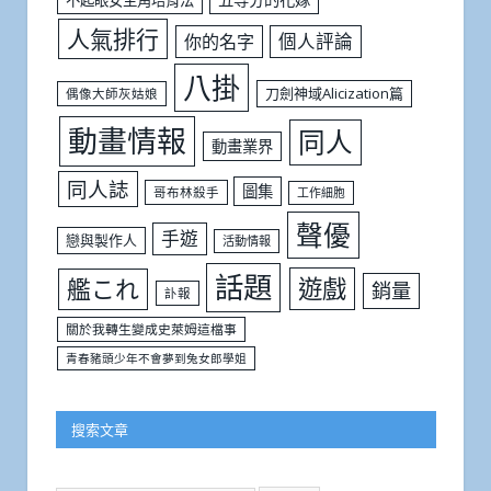
人氣排行
個人評論
你的名字
八掛
刀劍神域Alicization篇
偶像大師灰姑娘
動畫情報
同人
動畫業界
同人誌
圖集
哥布林殺手
工作細胞
聲優
手遊
戀與製作人
活動情報
話題
遊戲
艦これ
銷量
訃報
關於我轉生變成史萊姆這檔事
青春豬頭少年不會夢到兔女郎學姐
搜索文章