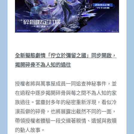
全新擬態劇情「佇立於彌留之國」同步開啟，
揭開碎骨不為人知的過往
授權者將與萬事屋成員一同追查神秘事件，並
在過程中逐步揭開碎骨與莓之間不為人知的家
族過往。當塵封多年的秘密重新浮現，看似冷
漠孤僻的碎骨，也將展露出截然不同的一面，
帶領授權者體驗一段交織著親情、遺憾與救贖
的動人故事。