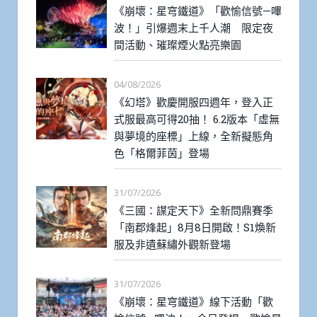
《崩壞：星穹鐵道》「歡愉信號—嗶
波！」引爆週末上千人潮 限定夜
間活動、璀璨煙火點亮樂園
04/08/2026
《幻塔》歡慶開服四週年，登入正
式服最高可得20抽！ 6.2版本「虛無
與夢境的座標」上線，全新擬態角
色「格爾菲茵」登場
31/07/2026
《三國：謀定天下》全新問鼎賽季
「南郡烽起」8月8日開啟！S1煥新
服及非遺蘇繡外觀新登場
31/07/2026
《崩壞：星穹鐵道》線下活動「歡