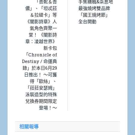
「峇妮＆峇
手焦糖楓&柒息地
儂」、「坦忒菈
最強燒烤雙品牌
＆拉緹卡」等
「國王燒烤節」
《闇影詩章》人
全台開動
氣角色齊聚一
堂！ 《闇影詩
章：凌越世界》
新卡包
「Chronicle of
Destiny / 命運典
錄」於本日6月29
日推出！ ～可獲
得「歐絲」、
「菈菈安瑟姆」
泳裝造型的特殊
兌換券期間限定
登場！～
相關報導