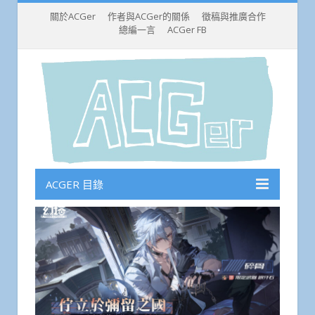
關於ACGer
作者與ACGer的關係
徵稿與推廣合作
總編一言
ACGer FB
ACGER 目錄