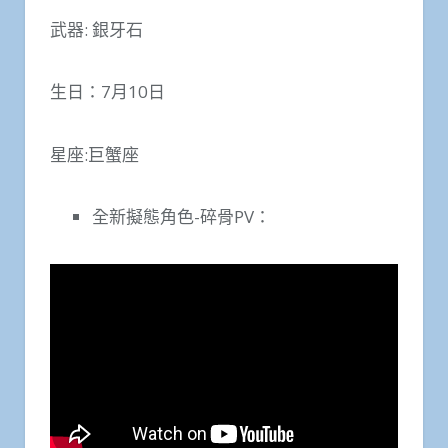
武器: 銀牙石
生日：7月10日
星座:巨蟹座
全新擬態角色-碎骨PV：