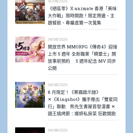
05/08/2026
《絕區零》X animate 香港「美味
大作戰」限時開跑！限定周邊、主
題餐飲、專屬虛寶一次蒐集
04/08/2026
開放世界 MMORPG《傳奇4》迎接
上市 5 週年 全新職業「精靈士」開
放事前預約 5 週年紀念 MV 同步
公開
04/08/2026
8 月限定！《寒霜啟示錄》
✕《Kingshot》攜手推出「雙星同
行」聯動 熊先生書屋首發漫畫 ✕
國王燒烤節：娜妍私房菜 狂歡開跑
04/08/2026