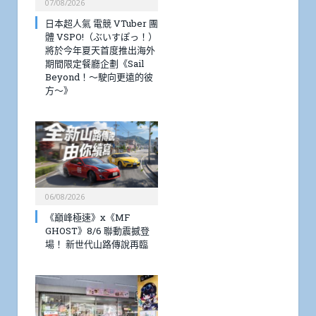
07/08/2026
日本超人氣 電競 VTuber 團
體 VSPO!（ぶいすぽっ！）
將於今年夏天首度推出海外
期間限定餐廳企劃《Sail
Beyond！～駛向更遠的彼
方～》
06/08/2026
《巔峰極速》x《MF
GHOST》8/6 聯動震撼登
場！ 新世代山路傳說再臨