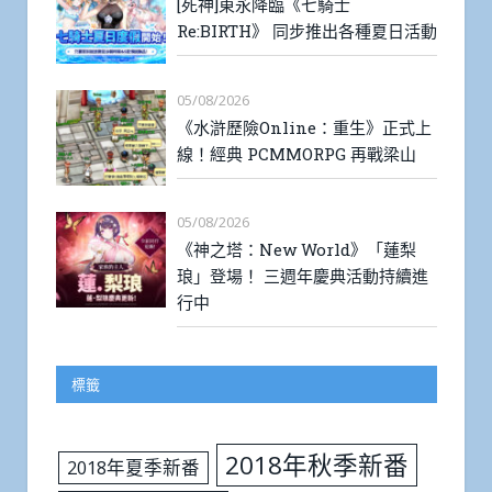
[死神]東永降臨《七騎士
Re:BIRTH》 同步推出各種夏日活動
05/08/2026
《水滸歷險Online：重生》正式上
線！經典 PCMMORPG 再戰梁山
05/08/2026
《神之塔：New World》「蓮梨
琅」登場！ 三週年慶典活動持續進
行中
標籤
2018年秋季新番
2018年夏季新番