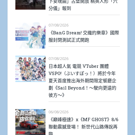
下安魂曲」古堡開放 精英人形「六
分儀」報到
07/08/2026
《BanG Dream! 交織的樂章》國際
服封閉測試正式開跑
07/08/2026
日本超人氣 電競 VTuber 團體
VSPO!（ぶいすぽっ！）將於今年
夏天首度推出海外期間限定餐廳企
劃《Sail Beyond！～駛向更遠的
彼方～》
06/08/2026
《巔峰極速》x《MF GHOST》8/6
聯動震撼登場！ 新世代山路傳說再
臨