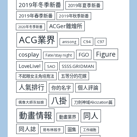
2019年冬季新番
2019年夏季新番
2019年春季新番
2019年秋季新番
ACGer雜燴所
2020年冬季新番
ACG業界
C94
C97
anisong
Figure
cosplay
FGO
Fate/stay night
LoveLive!
SSSS.GRIDMAN
SAO
五等分的花嫁
不起眼女主角培育法
人氣排行
個人評論
你的名字
八掛
刀劍神域Alicization篇
偶像大師灰姑娘
動畫情報
同人
動畫業界
同人誌
圖集
哥布林殺手
工作細胞