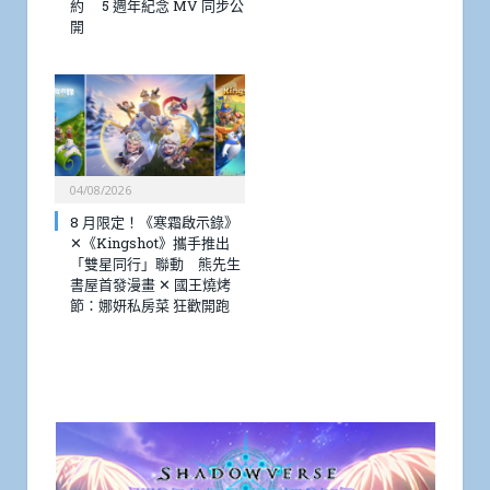
約 5 週年紀念 MV 同步公
開
04/08/2026
8 月限定！《寒霜啟示錄》
✕《Kingshot》攜手推出
「雙星同行」聯動 熊先生
書屋首發漫畫 ✕ 國王燒烤
節：娜妍私房菜 狂歡開跑