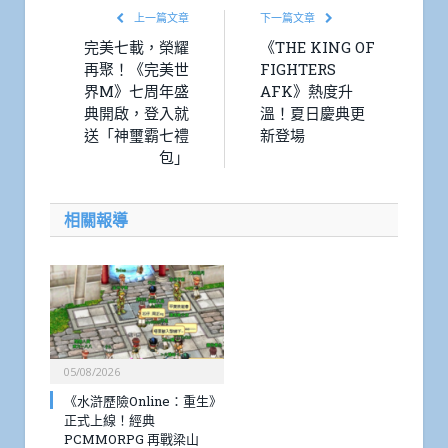
上一篇文章
下一篇文章
完美七載，榮耀
《THE KING OF
再聚！《完美世
FIGHTERS
界M》七周年盛
AFK》熱度升
典開啟，登入就
溫！夏日慶典更
送「神璽霸七禮
新登場
包」
相關報導
05/08/2026
《水滸歷險Online：重生》
正式上線！經典
PCMMORPG 再戰梁山