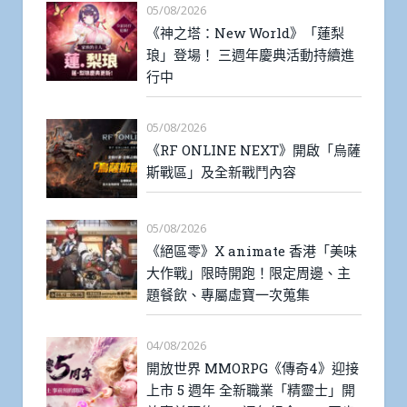
05/08/2026
《神之塔：New World》「蓮梨
琅」登場！ 三週年慶典活動持續進
行中
05/08/2026
《RF ONLINE NEXT》開啟「烏薩
斯戰區」及全新戰鬥內容
05/08/2026
《絕區零》X animate 香港「美味
大作戰」限時開跑！限定周邊、主
題餐飲、專屬虛寶一次蒐集
04/08/2026
開放世界 MMORPG《傳奇4》迎接
上市 5 週年 全新職業「精靈士」開