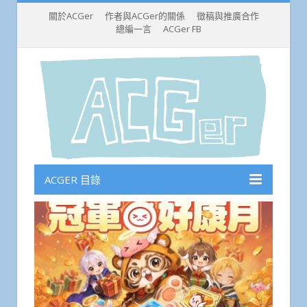
關於ACGer
作者與ACGer的關係
徵稿與推廣合作
總編一言
ACGer FB
ACGER 目錄