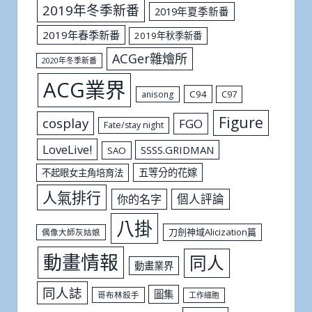
2019年冬季新番
2019年夏季新番
2019年春季新番
2019年秋季新番
ACGer雜燴所
2020年冬季新番
ACG業界
C94
C97
anisong
Figure
cosplay
FGO
Fate/stay night
LoveLive!
SSSS.GRIDMAN
SAO
五等分的花嫁
不起眼女主角培育法
人氣排行
個人評論
你的名字
八掛
刀劍神域Alicization篇
偶像大師灰姑娘
動畫情報
同人
動畫業界
同人誌
圖集
哥布林殺手
工作細胞