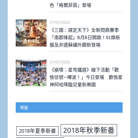
色「格爾菲茵」登場
31/07/2026
《三國：謀定天下》全新問鼎賽季
「南郡烽起」8月8日開啟！S1煥新
服及非遺蘇繡外觀新登場
31/07/2026
《崩壞：星穹鐵道》線下活動「歡
愉信號—嗶波！」今日登場 歡愉星
神阿哈降臨兒童新樂園
標籤
2018年秋季新番
2018年夏季新番