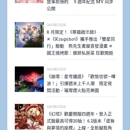
放事前預約 5 週年紀念 MV 同步
公開
04/08/2026
8 月限定！《寒霜啟示錄》
✕《Kingshot》攜手推出「雙星同
行」聯動 熊先生書屋首發漫畫 ✕
國王燒烤節：娜妍私房菜 狂歡開跑
04/08/2026
《崩壞：星穹鐵道》「歡愉信號—嗶
波！」引爆週末上千人潮 限定夜
間活動、璀璨煙火點亮樂園
04/08/2026
《幻塔》歡慶開服四週年，登入正
式服最高可得20抽！ 6.2版本「虛無
與夢境的座標」上線，全新擬態角