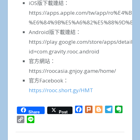
iOS版下載連結：
https://apps.apple.com/tw/app/ro%E4
%E6%84%9B%E5%A6%82%E5%88%9D%E8%A6
Android版下載連結：
https://play.google.com/store/apps/details?
id=com.gravity.rooc.android
官方網站：
https://roocasia.gnjoy.game/home/
官方Facebook：
https://rooc.short.gy/HMT
Facebook
Plurk
Blogger
Telegram
Everno
Share
Post
Copy
Line
Link