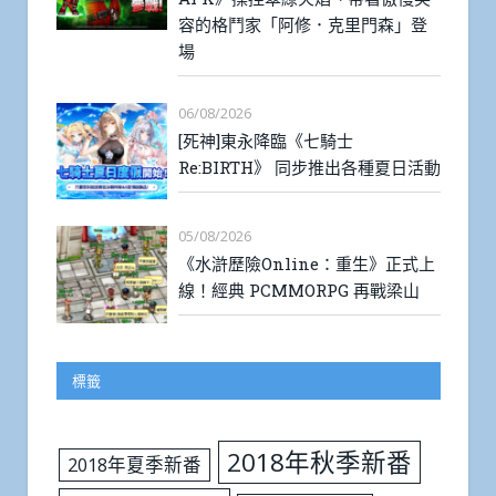
容的格鬥家「阿修．克里門森」登
場
06/08/2026
[死神]東永降臨《七騎士
Re:BIRTH》 同步推出各種夏日活動
05/08/2026
《水滸歷險Online：重生》正式上
線！經典 PCMMORPG 再戰梁山
標籤
2018年秋季新番
2018年夏季新番