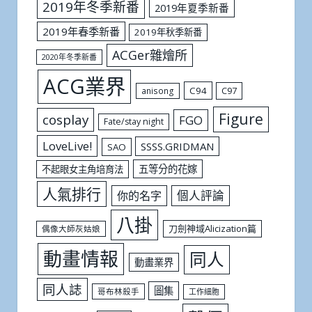
2019年冬季新番
2019年夏季新番
2019年春季新番
2019年秋季新番
ACGer雜燴所
2020年冬季新番
ACG業界
C94
C97
anisong
Figure
cosplay
FGO
Fate/stay night
LoveLive!
SSSS.GRIDMAN
SAO
五等分的花嫁
不起眼女主角培育法
人氣排行
個人評論
你的名字
八掛
刀劍神域Alicization篇
偶像大師灰姑娘
動畫情報
同人
動畫業界
同人誌
圖集
哥布林殺手
工作細胞