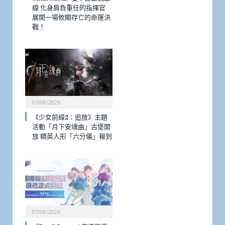
線 化身肩負重任的指揮官
展開一場攸關存亡的命運決
戰！
07/08/2026
《少女前線2：追放》主題
活動「月下安魂曲」古堡開
放 精英人形「六分儀」報到
07/08/2026