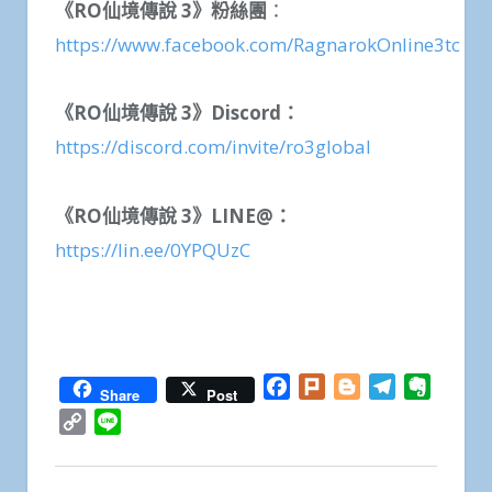
《RO
仙境傳說 3
》粉絲團
：
https://www.facebook.com/RagnarokOnline3tc
《RO
仙境傳說 3
》Discord
：
https://discord.com/invite/ro3global
《RO
仙境傳說 3
》LINE@
：
https://lin.ee/0YPQUzC
Facebook
Plurk
Blogger
Telegram
Everno
Share
Post
Copy
Line
Link