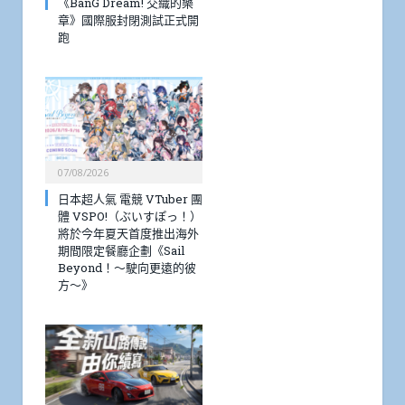
《BanG Dream! 交織的樂
章》國際服封閉測試正式開
跑
07/08/2026
日本超人氣 電競 VTuber 團
體 VSPO!（ぶいすぽっ！）
將於今年夏天首度推出海外
期間限定餐廳企劃《Sail
Beyond！～駛向更遠的彼
方～》