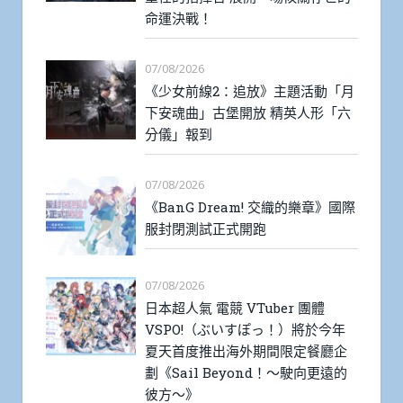
命運決戰！
07/08/2026
《少女前線2：追放》主題活動「月
下安魂曲」古堡開放 精英人形「六
分儀」報到
07/08/2026
《BanG Dream! 交織的樂章》國際
服封閉測試正式開跑
07/08/2026
日本超人氣 電競 VTuber 團體
VSPO!（ぶいすぽっ！）將於今年
夏天首度推出海外期間限定餐廳企
劃《Sail Beyond！～駛向更遠的
彼方～》