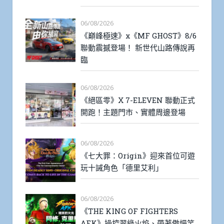
06/08/2026
《巔峰極速》x《MF GHOST》8/6
聯動震撼登場！ 新世代山路傳說再
臨
06/08/2026
《絕區零》X 7-ELEVEN 聯動正式
開跑！主題門市、實體周邊登場
06/08/2026
《七大罪：Origin》迎來首位可遊
玩十誡角色「德里艾利」
06/08/2026
《THE KING OF FIGHTERS
AFK》操控翠綠火焰、帶著傲慢笑