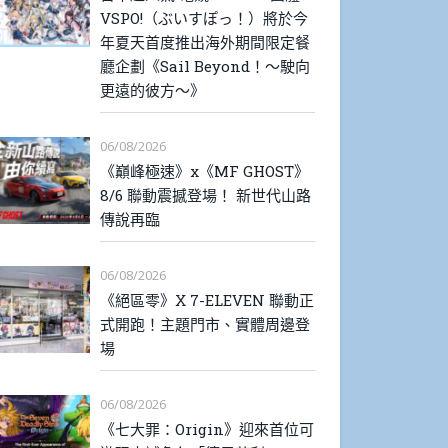
VSPO!（ぶいすぽっ！）將於今
年夏天首度推出海外期間限定餐
廳企劃《Sail Beyond！～駛向
更遠的彼方～》
06/08/2026
《巔峰極速》x《MF GHOST》
8/6 聯動震撼登場！ 新世代山路
傳說再臨
06/08/2026
《絕區零》X 7-ELEVEN 聯動正
式開跑！主題門市、實體周邊登
場
06/08/2026
《七大罪：Origin》迎來首位可