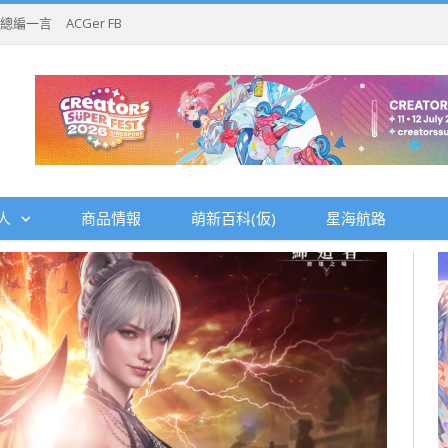
總編一言
ACGer FB
人
商品情報
萌新百科(仮)
星海航路