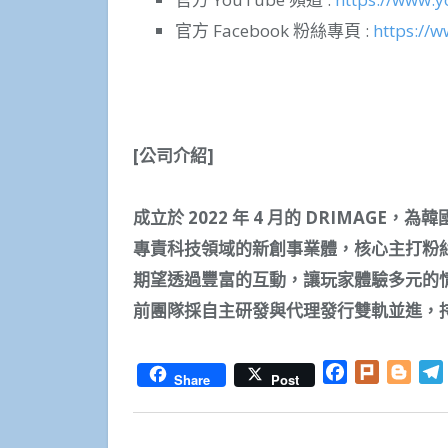
官方 Facebook 粉絲專頁 :
https://
[
公司介紹
]
成立於
2022
年
4
月的
DRIMAGE
，
為
韓
專責科技領域的新創事業體，核心主打粉
期望透過
豐
富的互動，讓玩家體驗多元的
前團隊採自主
研
發與代理發行雙軌並進，
Facebook
Plurk
Blog
Share
Post