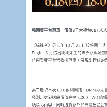
韓國雙平台冠軍 價值
8
千大禮包
CBT
人
《締造者》是去年 10 月 22 日於韓國正式
Engine 5 打造出栩栩如生的世界觀
曾榮登雙平台營收榜冠軍，展現出極佳的
為了慶祝本次 CBT 封測開跑，DRIMA
參測玩家發送總價值高達 8,000 TWD
項精彩內容，同時還將額外加碼送出豐富