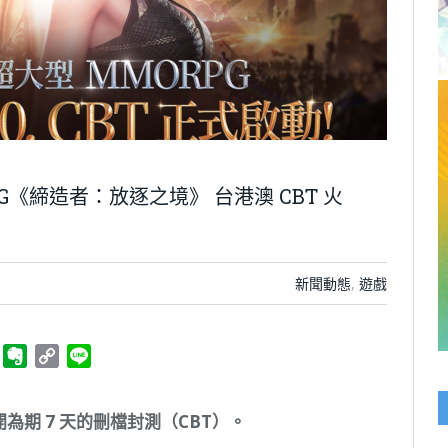
PG《締造者：放逐之境》 台港澳 CBT 火
新聞動態
,
遊戲
ger
Telegram
Evernote
Copy
Line
Link
開為期
7
天的刪檔封測（
CBT
）。