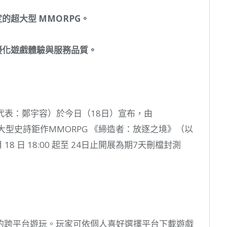
定的超大型
MMORPG
。
優化遊戲體驗與服務品質。
AGE（代表：鄭宇容）於今日（18日）宣布，由
營運的大型史詩鉅作MMORPG 《締造者：放逐之境》（以
8 日 18:00 起至 24日止開展為期7天刪檔封測
雙平台的跨平台遊玩。玩家可依個人喜好選擇平台下載遊戲