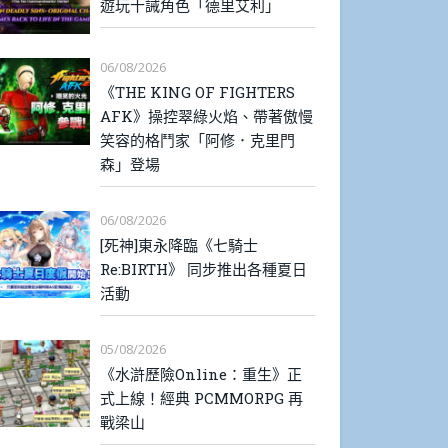
遊玩十誡角色「德里艾利」
06/08/2026
《THE KING OF FIGHTERS
AFK》操控翠綠火焰、帶著傲慢
笑容的格鬥家「阿修．克里門
森」登場
06/08/2026
[死神]東永降臨《七騎士
Re:BIRTH》 同步推出各種夏日
活動
05/08/2026
《水滸歷險Online：重生》正
式上線！經典 PCMMORPG 再
戰梁山