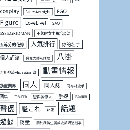
cosplay
FGO
Fate/stay night
Figure
LoveLive!
SAO
SSSS.GRIDMAN
不起眼女主角培育法
人氣排行
你的名字
五等分的花嫁
八掛
個人評論
偶像大師灰姑娘
動畫情報
刀劍神域Alicization篇
同人
同人誌
動畫業界
哥布林殺手
手遊
圖集
戀與製作人
工作細胞
活動情報
話題
聲優
艦これ
訃報
遊戲
銷量
關於我轉生變成史萊姆這檔事