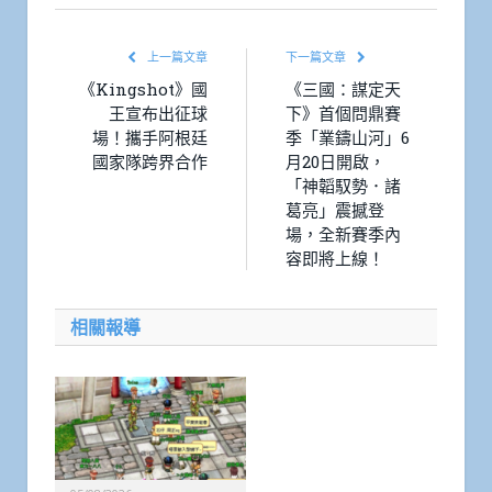
上一篇文章
下一篇文章
《Kingshot》國
《三國：謀定天
王宣布出征球
下》首個問鼎賽
場！攜手阿根廷
季「業鑄山河」6
國家隊跨界合作
月20日開啟，
「神韜馭勢．諸
葛亮」震撼登
場，全新賽季內
容即將上線！
相關報導