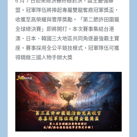
6 月 7 日迎來總決賽終極對決，誕生最強聯
盟。冠軍隊伍將捧起專屬雙龍奪鼎冠軍獎盃，
收獲至高榮耀與豐厚獎勵。「第二節許田圍獵
全球總決賽」即將開打。本次賽事集結台港
澳、日本、韓國三大地區共同角逐最強霸主寶
座。賽事採用全公平競技模式，冠軍隊伍可獲
得精緻三國人物手辦大獎