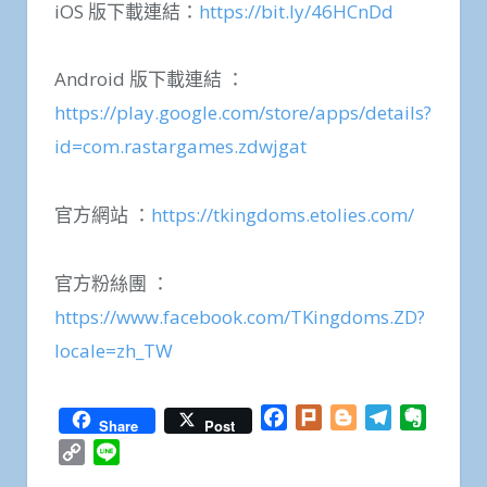
iOS 版下載連結：
https://bit.ly/46HCnDd
Android 版下載連結 ：
https://play.google.com/store/apps/details?
id=com.rastargames.zdwjgat
官方網站 ：
https://tkingdoms.etolies.com/
官方粉絲團 ：
https://www.facebook.com/TKingdoms.ZD?
locale=zh_TW
Facebook
Plurk
Blogger
Telegram
Everno
Share
Post
Copy
Line
Link