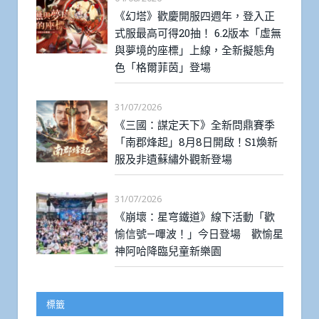
《幻塔》歡慶開服四週年，登入正
式服最高可得20抽！ 6.2版本「虛無
與夢境的座標」上線，全新擬態角
色「格爾菲茵」登場
31/07/2026
《三國：謀定天下》全新問鼎賽季
「南郡烽起」8月8日開啟！S1煥新
服及非遺蘇繡外觀新登場
31/07/2026
《崩壞：星穹鐵道》線下活動「歡
愉信號—嗶波！」今日登場 歡愉星
神阿哈降臨兒童新樂園
標籤