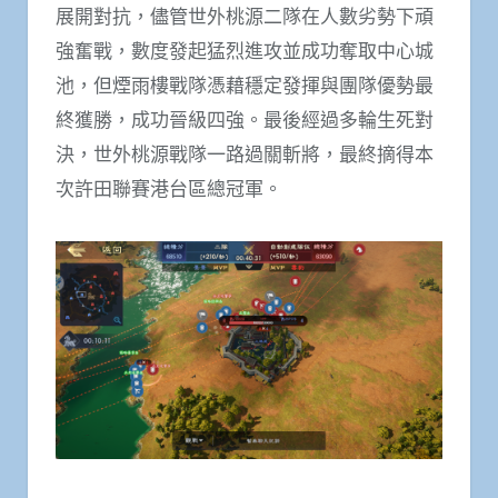
展開對抗，儘管世外桃源二隊在人數劣勢下頑
強奮戰，數度發起猛烈進攻並成功奪取中心城
池，但煙雨樓戰隊憑藉穩定發揮與團隊優勢最
終獲勝，成功晉級四強。最後經過多輪生死對
決，世外桃源戰隊一路過關斬將，最終摘得本
次許田聯賽港台區總冠軍。