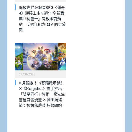
開放世界 MMORPG《傳奇
4》迎接上市 5 週年 全新職
業「精靈士」開放事前預
約 5 週年紀念 MV 同步公
開
04/08/2026
8 月限定！《寒霜啟示錄》
✕《Kingshot》攜手推出
「雙星同行」聯動 熊先生
書屋首發漫畫 ✕ 國王燒烤
節：娜妍私房菜 狂歡開跑