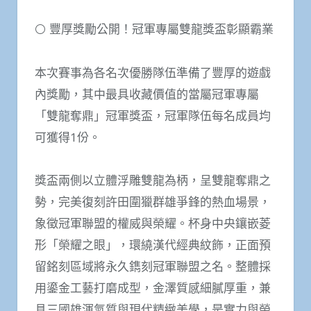
⚪ 豐厚獎勵公開！冠軍專屬雙龍獎盃彰顯霸業
本次賽事為各名次優勝隊伍準備了豐厚的遊戲
內獎勵，其中最具收藏價值的當屬冠軍專屬
「雙龍奪鼎」冠軍獎盃，冠軍隊伍每名成員均
可獲得1份。
獎盃兩側以立體浮雕雙龍為柄，呈雙龍奪鼎之
勢，完美復刻許田圍獵群雄爭鋒的熱血場景，
象徵冠軍聯盟的權威與榮耀。杯身中央鑲嵌菱
形「榮耀之眼」，環繞漢代經典紋飾，正面預
留銘刻區域將永久鐫刻冠軍聯盟之名。整體採
用鎏金工藝打磨成型，金澤質感細膩厚重，兼
具三國雄渾氣質與現代精緻美學，是實力與榮