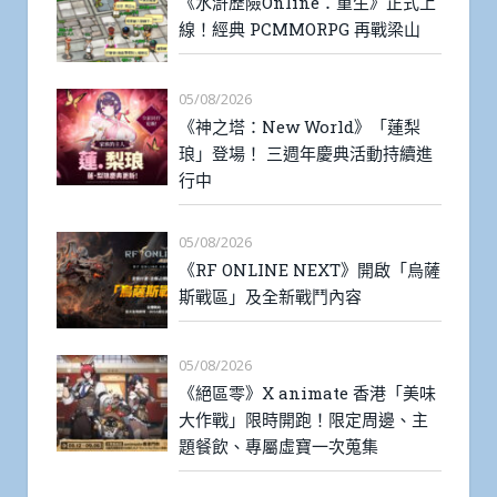
《水滸歷險Online：重生》正式上
線！經典 PCMMORPG 再戰梁山
05/08/2026
《神之塔：New World》「蓮梨
琅」登場！ 三週年慶典活動持續進
行中
05/08/2026
《RF ONLINE NEXT》開啟「烏薩
斯戰區」及全新戰鬥內容
05/08/2026
《絕區零》X animate 香港「美味
大作戰」限時開跑！限定周邊、主
題餐飲、專屬虛寶一次蒐集