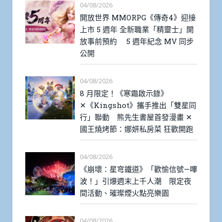
04/08/2026
開放世界 MMORPG《傳奇4》迎接
上市 5 週年 全新職業「精靈士」開
放事前預約 5 週年紀念 MV 同步
公開
04/08/2026
8 月限定！《寒霜啟示錄》
✕《Kingshot》攜手推出「雙星同
行」聯動 熊先生書屋首發漫畫 ✕
國王燒烤節：娜妍私房菜 狂歡開跑
04/08/2026
《崩壞：星穹鐵道》「歡愉信號—嗶
波！」引爆週末上千人潮 限定夜
間活動、璀璨煙火點亮樂園
04/08/2026