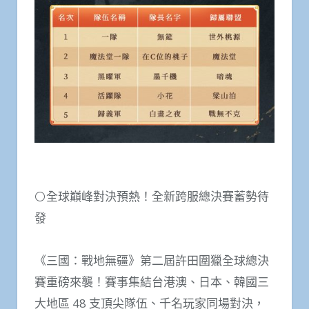
⚪全球巔峰對決預熱！全新跨服總決賽蓄勢待
發
《三國：戰地無疆》第二屆許田圍獵全球總決
賽重磅來襲！賽事集結台港澳、日本、韓國三
大地區 48 支頂尖隊伍、千名玩家同場對決，