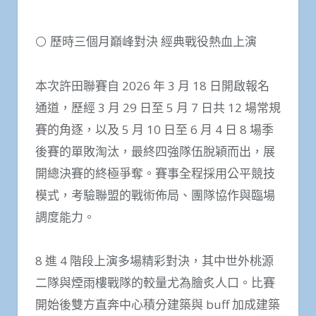
⚪ 歷時三個月巔峰對決 經典戰役熱血上演
本次許田聯賽自 2026 年 3 月 18 日開啟報名
通道，歷經 3 月 29 日至 5 月 7 日共 12 場常規
賽的角逐，以及 5 月 10 日至 6 月 4 日 8 場季
後賽的單敗淘汰，最終四強隊伍脫穎而出，展
開總決賽的終極爭奪。賽事全程採用公平競技
模式，考驗聯盟的戰術佈局、團隊協作與臨場
調度能力。
8 進 4 階段上演多場精彩對決，其中世外桃源
二隊與煙雨樓戰隊的較量尤為膾炙人口。比賽
開始後雙方直奔中心積分建築與 buff 加成建築