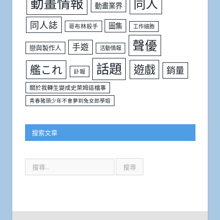
動畫情報
同人
動畫業界
同人誌
圖集
哥布林殺手
工作細胞
聲優
手遊
戀與製作人
活動情報
話題
遊戲
艦これ
銷量
訃報
關於我轉生變成史萊姆這檔事
青春豬頭少年不會夢到兔女郎學姐
搜索文章