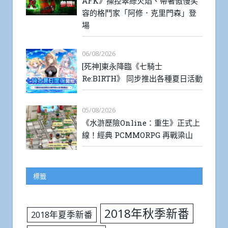
AFK》操控翠綠火焰、帶著傲慢笑
容的格鬥家「阿修．克里門森」登
場
06/08/2026
[死神]東永降臨《七騎士
Re:BIRTH》 同步推出各種夏日活動
05/08/2026
《水滸歷險Online：重生》正式上
線！經典 PCMMORPG 再戰梁山
標籤
2018年秋季新番
2018年夏季新番