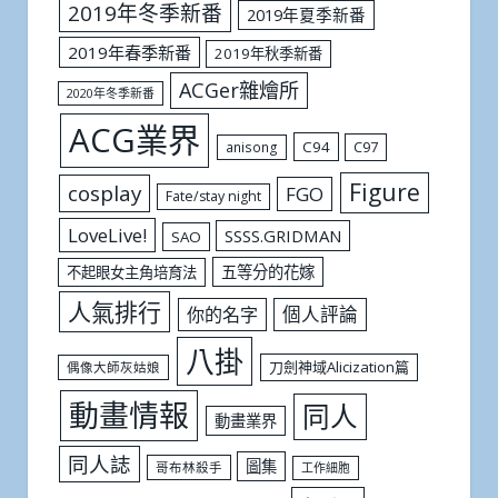
2019年冬季新番
2019年夏季新番
2019年春季新番
2019年秋季新番
ACGer雜燴所
2020年冬季新番
ACG業界
C94
C97
anisong
Figure
cosplay
FGO
Fate/stay night
LoveLive!
SSSS.GRIDMAN
SAO
五等分的花嫁
不起眼女主角培育法
人氣排行
個人評論
你的名字
八掛
刀劍神域Alicization篇
偶像大師灰姑娘
動畫情報
同人
動畫業界
同人誌
圖集
哥布林殺手
工作細胞