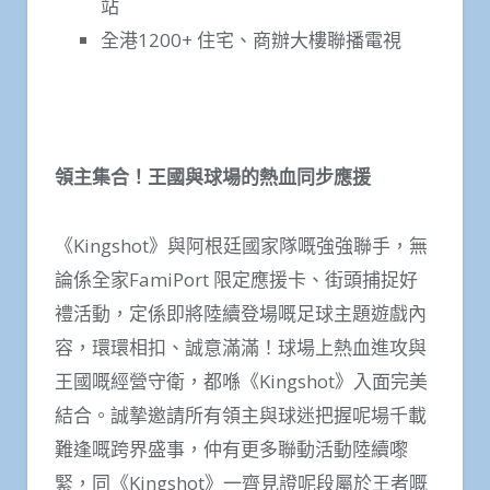
站
全港1200+ 住宅、商辦大樓聯播電視
領主集合！王國與球場的熱血同步應援
《Kingshot》與阿根廷國家隊嘅強強聯手，無
論係全家FamiPort 限定應援卡、街頭捕捉好
禮活動，定係即將陸續登場嘅足球主題遊戲內
容，環環相扣、誠意滿滿！球場上熱血進攻與
王國嘅經營守衛，都喺《Kingshot》入面完美
結合。誠摯邀請所有領主與球迷把握呢場千載
難逢嘅跨界盛事，仲有更多聯動活動陸續嚟
緊，同《Kingshot》一齊見證呢段屬於王者嘅