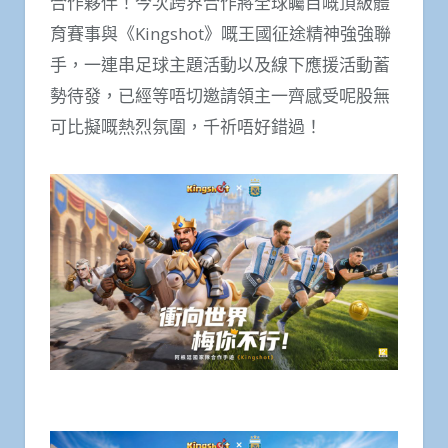
合作夥伴！今次跨界合作將全球矚目嘅頂級體
育賽事與《Kingshot》嘅王國征途精神強強聯
手，一連串足球主題活動以及線下應援活動蓄
勢待發，已經等唔切邀請領主一齊感受呢股無
可比擬嘅熱烈氛圍，千祈唔好錯過！