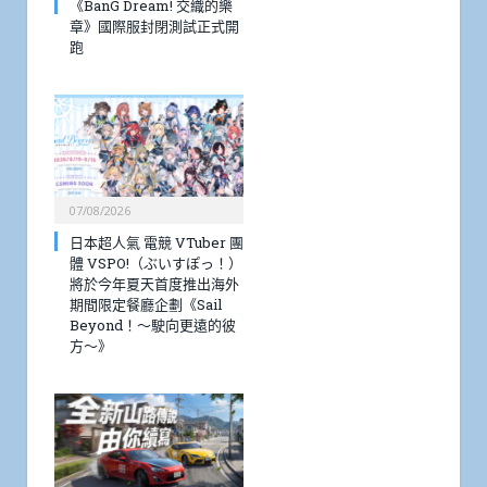
《BanG Dream! 交織的樂
章》國際服封閉測試正式開
跑
07/08/2026
日本超人氣 電競 VTuber 團
體 VSPO!（ぶいすぽっ！）
將於今年夏天首度推出海外
期間限定餐廳企劃《Sail
Beyond！～駛向更遠的彼
方～》