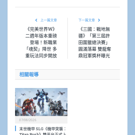
Link
上一篇文章
下一篇文章
《完美世界W》
《三國：戰地無
二週年版本重磅
疆》「第三屆許
登場！新職業
田圍獵總決賽」
「魂契」降世 多
圓滿落幕 雙龍奪
重玩法同步開放
鼎冠軍獎杯曝光
相關報導
07/08/2026
末世機甲 SLG《機甲突襲：
Titan Rush》雙平台正式上