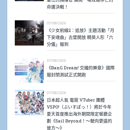
命運決戰！
07/08/2026
《少女前線2：追放》主題活動「月
下安魂曲」古堡開放 精英人形「六
分儀」報到
07/08/2026
《BanG Dream! 交織的樂章》國際
服封閉測試正式開跑
07/08/2026
日本超人氣 電競 VTuber 團體
VSPO!（ぶいすぽっ！）將於今年
夏天首度推出海外期間限定餐廳企
劃《Sail Beyond！～駛向更遠的
彼方～》