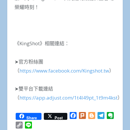
榮耀時刻！
《KingShot》相關連結：
➤官方粉絲團
（
https://www.facebook.com/Kingshot.tw
）
➤雙平台下載連結
（
https://app.adjust.com/1t4l49pt_1t9m4kst
）
Facebook
Plurk
Blogger
Telegram
Everno
Share
Post
Copy
Line