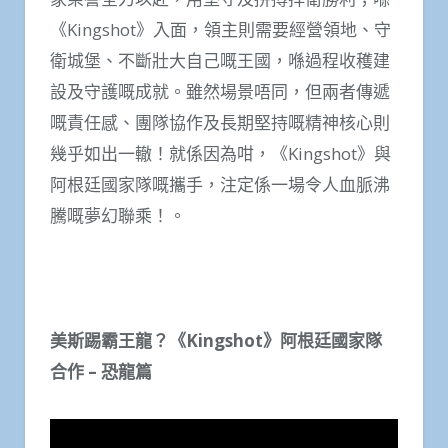
《Kingshot》入面，領主則需要經營領地、守
衛城堡、不斷壯大自己嘅王國，喺過程收穫建
設及守護嘅成就。雖然場景唔同，但兩者傳遞
嘅責任感、團隊協作及長期堅持嘅精神核心則
幾乎如出一轍！就係因為咁，《Kingshot》與
阿根廷國家隊嘅攜手，注定係一場令人血脈沸
騰嘅夢幻聯乘！。
美斯踢霸王龍？《Kingshot》阿根廷國家隊
合作 – 恐龍篇