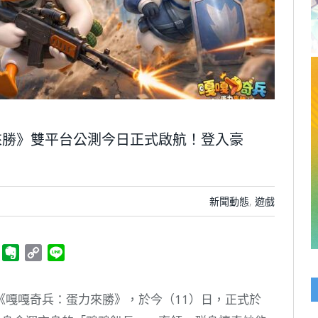
來勝》雙平台公測今日正式啟航！登入豪
新聞動態
,
遊戲
ger
Telegram
Evernote
Copy
Line
Link
《嘎嘎奇兵：蛋力來勝》，於今（11）日，正式於