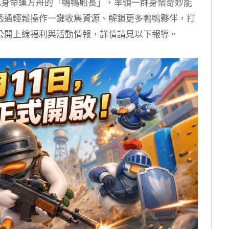
玩家將化身命運方舟的「鴨鴨船長」，率領一群身懷奇妙能
透過輕鬆操作一鍵收集資源、解鎖更多鴨鴨夥伴，打
公開上線福利與活動情報，詳情請見以下報導。