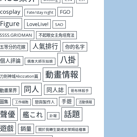
cosplay
FGO
Fate/stay night
Figure
LoveLive!
SAO
SSSS.GRIDMAN
不起眼女主角培育法
人氣排行
你的名字
五等分的花嫁
八掛
個人評論
偶像大師灰姑娘
動畫情報
刀劍神域Alicization篇
同人
同人誌
動畫業界
哥布林殺手
手遊
圖集
戀與製作人
工作細胞
活動情報
話題
聲優
艦これ
訃報
遊戲
銷量
關於我轉生變成史萊姆這檔事