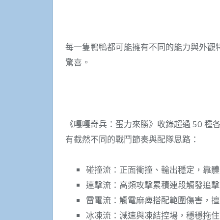
每一隻鴨鴨都可能擁有不同的能力與外觀
驚喜。
《嘎嘎奇兵：蛋力來勝》收錄超過 50 
有截然不同的戰鬥節奏與配隊思路：
碰撞流：正面衝撞、輸出穩定，靠體
連擊流：高頻攻擊累積連段觸發追擊，
雷電流：觸電麻痺搭配範圍傷害，擅
冰凍流：減速與凍結控場，穩穩拖住