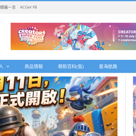
總編一言
ACGer FB
人
商品情報
萌新百科(仮)
星海航路