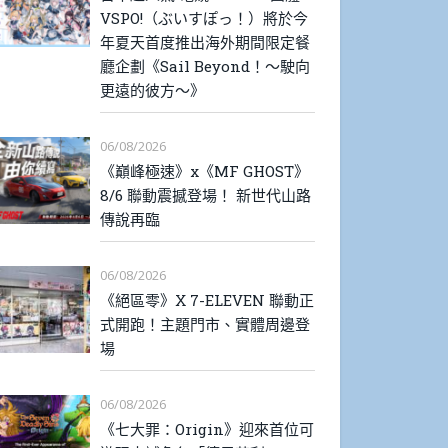
VSPO!（ぶいすぽっ！）將於今
年夏天首度推出海外期間限定餐
廳企劃《Sail Beyond！～駛向
更遠的彼方～》
06/08/2026
《巔峰極速》x《MF GHOST》
8/6 聯動震撼登場！ 新世代山路
傳說再臨
06/08/2026
《絕區零》X 7-ELEVEN 聯動正
式開跑！主題門市、實體周邊登
場
06/08/2026
《七大罪：Origin》迎來首位可