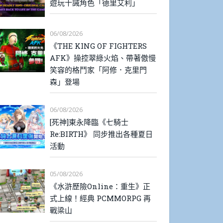
遊玩十誡角色「德里艾利」
06/08/2026
《THE KING OF FIGHTERS
AFK》操控翠綠火焰、帶著傲慢
笑容的格鬥家「阿修．克里門
森」登場
06/08/2026
[死神]東永降臨《七騎士
Re:BIRTH》 同步推出各種夏日
活動
05/08/2026
《水滸歷險Online：重生》正
式上線！經典 PCMMORPG 再
戰梁山