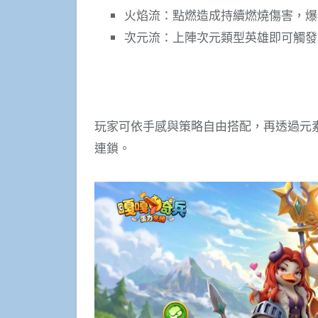
火焰流：點燃造成持續燃燒傷害，爆
次元流：上陣次元類型英雄即可觸發
玩家可依手感與策略自由搭配，再透過元
連鎖。