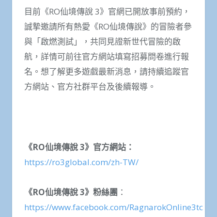
目前《RO仙境傳說 3》官網已開放事前預約，
誠摯邀請所有熱愛《RO仙境傳說》的冒險者參
與「啟燃測試」，共同見證新世代冒險的啟
航，詳情可前往官方網站填寫招募問卷進行報
名。想了解更多遊戲最新消息，請持續追蹤官
方網站、官方社群平台及後續報導。
《RO
仙境傳說 3
》官方網站：
https://ro3global.com/zh-TW/
《RO
仙境傳說 3
》粉絲團
：
https://www.facebook.com/RagnarokOnline3tc