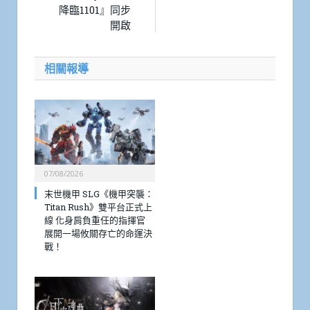
降臨1101』同步
開啟
相關報導
07/08/2026
末世機甲 SLG《機甲突襲：
Titan Rush》雙平台正式上
線 化身肩負重任的指揮官
展開一場攸關存亡的命運決
戰！