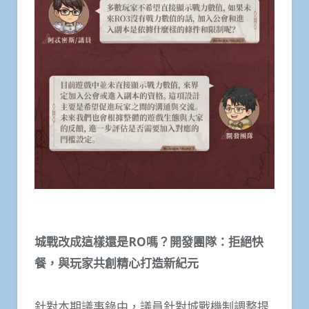
城戰改成這樣還是RO
嗎？開發團隊：拒絕快
餐，與玩家共創精心打造新紀元
針對本期議事錄中，議員針對城戰機制調整提