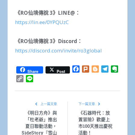
《RO
仙境傳說 3
》LINE@
：
https://lin.ee/0YPQUzC
《RO
仙境傳說 3
》Discord
：
https://discord.com/invite/ro3global
Facebook
Plurk
Blogger
Telegram
Everno
Share
Post
Copy
Line
Link
上一篇文章
下一篇文章
《明日方舟》與
《石器時代：放
「杜老爺」推出
置冒險》歡慶上
夏日聯動活動，
市100天推出慶祝
SideStory『雪山
活動！