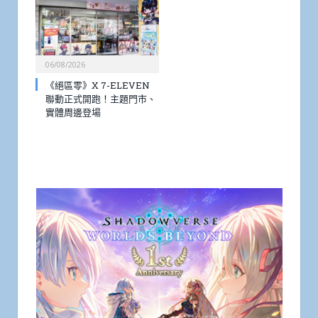
06/08/2026
《絕區零》X 7-ELEVEN
聯動正式開跑！主題門市、
實體周邊登場