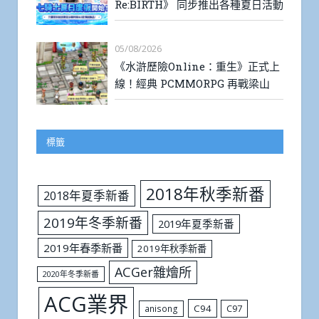
Re:BIRTH》 同步推出各種夏日活動
05/08/2026
《水滸歷險Online：重生》正式上
線！經典 PCMMORPG 再戰梁山
標籤
2018年秋季新番
2018年夏季新番
2019年冬季新番
2019年夏季新番
2019年春季新番
2019年秋季新番
ACGer雜燴所
2020年冬季新番
ACG業界
C94
C97
anisong