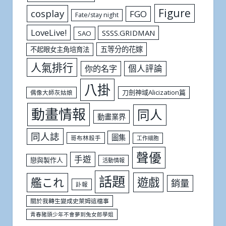
Figure
cosplay
FGO
Fate/stay night
LoveLive!
SSSS.GRIDMAN
SAO
五等分的花嫁
不起眼女主角培育法
人氣排行
個人評論
你的名字
八掛
刀劍神域Alicization篇
偶像大師灰姑娘
動畫情報
同人
動畫業界
同人誌
圖集
哥布林殺手
工作細胞
聲優
手遊
戀與製作人
活動情報
話題
遊戲
艦これ
銷量
訃報
關於我轉生變成史萊姆這檔事
青春豬頭少年不會夢到兔女郎學姐