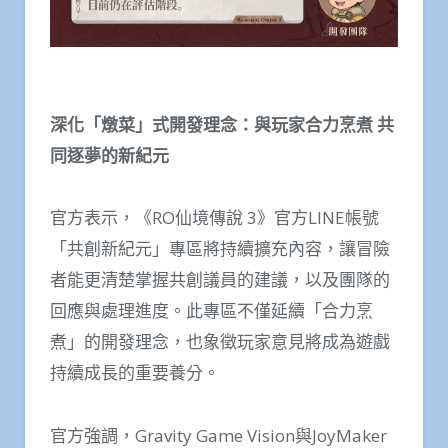
深化「燉菜」式開發理念：與玩家合力烹煮
共
同逐夢的新紀元
官方表示，《RO仙境傳說 3》官方LINE帳號
「共創新紀元」專區將持續擴充內容，讓冒險
者能更清楚掌握共創議員的建議，以及團隊的
回應與處理進度。此專區不僅延續「合力烹
煮」的開發理念，也象徵玩家意見將成為遊戲
持續成長的重要養分。
官方強調，Gravity Game Vision與JoyMaker