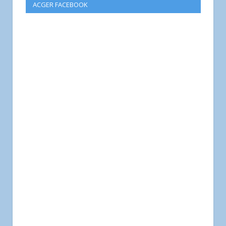
ACGER FACEBOOK