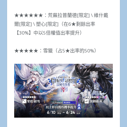
★★★★★★：荒蕪拉普蘭德[限定] \ 維什戴
爾[限定] \ 塑心[限定]（在6★剩餘出率
【30%】中以5倍權值出率提升）
★★★★★：雪獵（占5★出率的50%）