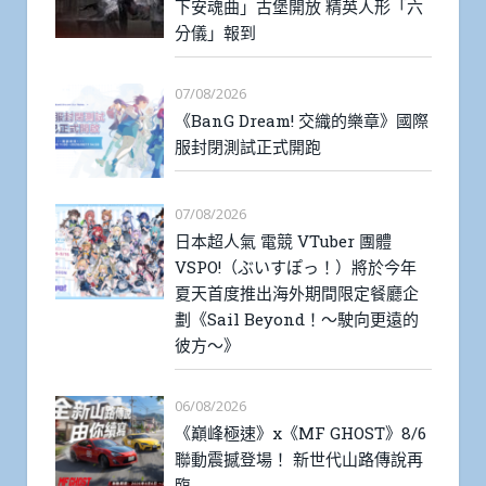
下安魂曲」古堡開放 精英人形「六
分儀」報到
07/08/2026
《BanG Dream! 交織的樂章》國際
服封閉測試正式開跑
07/08/2026
日本超人氣 電競 VTuber 團體
VSPO!（ぶいすぽっ！）將於今年
夏天首度推出海外期間限定餐廳企
劃《Sail Beyond！～駛向更遠的
彼方～》
06/08/2026
《巔峰極速》x《MF GHOST》8/6
聯動震撼登場！ 新世代山路傳說再
臨