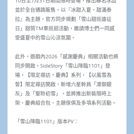
10日至7月31日期間限時登場，推出聯名冰品
並於全台通路販售。以『冰甜入夏，甜滿泰
拉』為主題，官方同步規劃「雪山甜巡遠征
日」甜筒
TM
車巡迴活動，邀請博士們一同感
受盛夏中的雪山沁涼氛圍。
此外，遊戲內2026「感謝慶典」相關活動也將
同步開啟，SideStory「雪山降臨1101」登
場，【限定尋訪・慶典】系列，【以風雪為
誓】限定尋訪開啟、新增六星幹員「凜御銀
灰」及「聖聆初雪」，並將推出新裝限時上
架、慶典組合包、主題傢俱及多項系列活動。
「雪山降臨1101」版本PV：