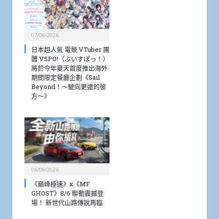
07/08/2026
日本超人氣 電競 VTuber 團
體 VSPO!（ぶいすぽっ！）
將於今年夏天首度推出海外
期間限定餐廳企劃《Sail
Beyond！～駛向更遠的彼
方～》
06/08/2026
《巔峰極速》x《MF
GHOST》8/6 聯動震撼登
場！ 新世代山路傳說再臨