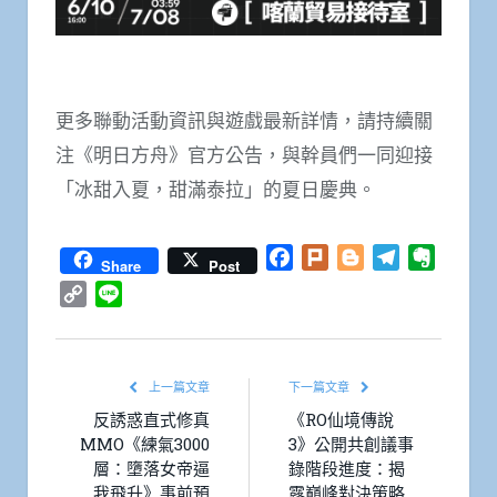
更多聯動活動資訊與遊戲最新詳情，請持續關
注《明日方舟》官方公告，與幹員們一同迎接
「冰甜入夏，甜滿泰拉」的夏日慶典。
Facebook
Plurk
Blogger
Telegram
Everno
Share
Post
Copy
Line
Link
上一篇文章
下一篇文章
反誘惑直式修真
《RO仙境傳說
MMO《練氣3000
3》公開共創議事
層：墮落女帝逼
錄階段進度：揭
我飛升》事前預
露巔峰對決策略