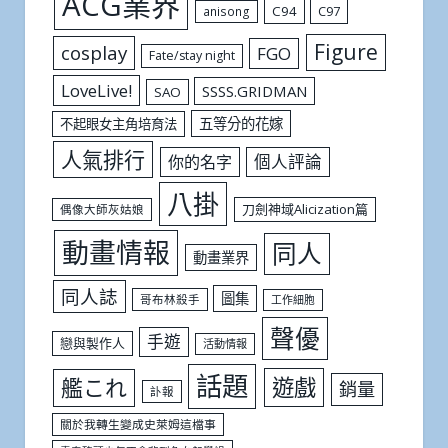
ACG業界
C94
C97
anisong
Figure
cosplay
FGO
Fate/stay night
LoveLive!
SSSS.GRIDMAN
SAO
五等分的花嫁
不起眼女主角培育法
人氣排行
個人評論
你的名字
八掛
刀劍神域Alicization篇
偶像大師灰姑娘
動畫情報
同人
動畫業界
同人誌
圖集
哥布林殺手
工作細胞
聲優
手遊
戀與製作人
活動情報
話題
遊戲
艦これ
銷量
訃報
關於我轉生變成史萊姆這檔事