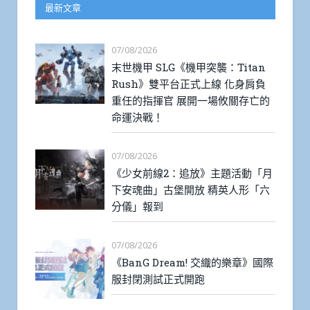
最新文章
07/08/2026
末世機甲 SLG《機甲突襲：Titan
Rush》雙平台正式上線 化身肩負
重任的指揮官 展開一場攸關存亡的
命運決戰！
07/08/2026
《少女前線2：追放》主題活動「月
下安魂曲」古堡開放 精英人形「六
分儀」報到
07/08/2026
《BanG Dream! 交織的樂章》國際
服封閉測試正式開跑