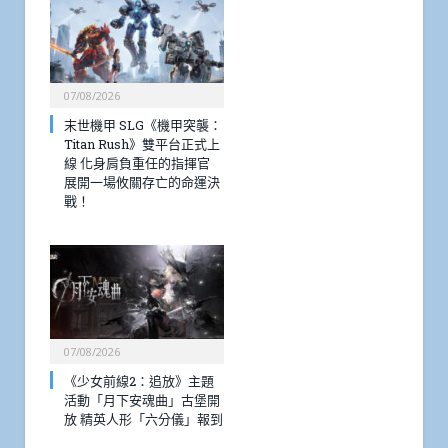
07/08/2026
末世機甲 SLG《機甲突襲：
Titan Rush》雙平台正式上
線 化身肩負重任的指揮官
展開一場攸關存亡的命運決
戰！
07/08/2026
《少女前線2：追放》主題
活動「月下安魂曲」古堡開
放 精英人形「六分儀」報到