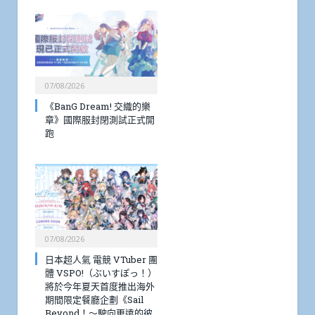
07/08/2026
《BanG Dream! 交織的樂
章》國際服封閉測試正式開
跑
07/08/2026
日本超人氣 電競 VTuber 團
體 VSPO!（ぶいすぽっ！）
將於今年夏天首度推出海外
期間限定餐廳企劃《Sail
Beyond！～駛向更遠的彼