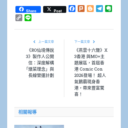
Facebook
Plurk
Blogger
Telegram
Everno
Share
Post
Copy
Line
Link
上一篇文章
下一篇文章
《RO仙境傳說
《燕雲十六聲》X
3》製作人公開
3香港 與MO+主
信：深度解構
題展區，首屆香
「燉菜理念」與
港 Comic Con
長線營運計劃
2026登場！ 超人
氣鵝霸現身香
港，帶來豐富驚
喜！
相關報導