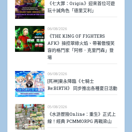
《七大罪：Origin》迎來首位可遊
玩十誡角色「德里艾利」
06/08/2026
《THE KING OF FIGHTERS
AFK》操控翠綠火焰、帶著傲慢笑
容的格鬥家「阿修．克里門森」登
場
06/08/2026
[死神]東永降臨《七騎士
Re:BIRTH》 同步推出各種夏日活動
05/08/2026
《水滸歷險Online：重生》正式上
線！經典 PCMMORPG 再戰梁山