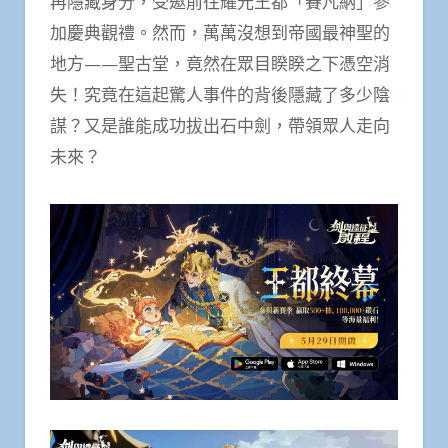
再隱藏身分，受邀前往耀光王都「賽凡納」參
加慶典觀禮。然而，萬萬沒想到帝國最神聖的
地方——聖古堂，竟然在眾目睽睽之下憑空消
失！究竟在這起驚人事件的背後隱藏了多少陰
謀？又是誰能成功拔出石中劍，帶領眾人走向
未來？