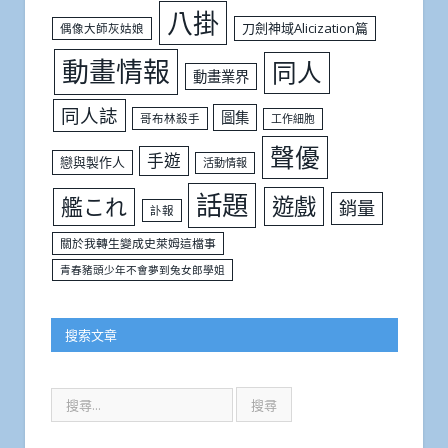
八掛
刀劍神域Alicization篇
偶像大師灰姑娘
動畫情報
同人
動畫業界
同人誌
圖集
哥布林殺手
工作細胞
聲優
手遊
戀與製作人
活動情報
話題
遊戲
艦これ
銷量
訃報
關於我轉生變成史萊姆這檔事
青春豬頭少年不會夢到兔女郎學姐
搜索文章