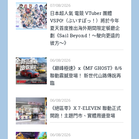
07/08/2026
日本超人氣 電競 VTuber 團體
VSPO!（ぶいすぽっ！）將於今年
夏天首度推出海外期間限定餐廳企
劃《Sail Beyond！～駛向更遠的
彼方～》
06/08/2026
《巔峰極速》x《MF GHOST》8/6
聯動震撼登場！ 新世代山路傳說再
臨
06/08/2026
《絕區零》X 7-ELEVEN 聯動正式
開跑！主題門市、實體周邊登場
06/08/2026