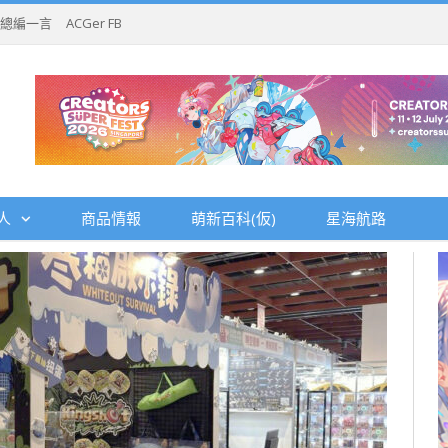
總編一言
ACGer FB
人
商品情報
萌新百科(仮)
星海航路