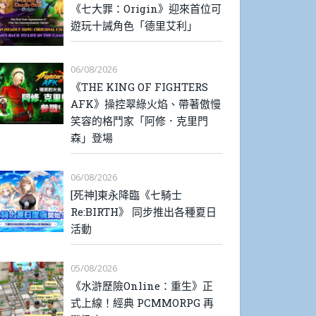
《七大罪：Origin》迎來首位可
遊玩十誡角色「德里艾利」
06/08/2026
《THE KING OF FIGHTERS
AFK》操控翠綠火焰、帶著傲慢
笑容的格鬥家「阿修．克里門
森」登場
06/08/2026
[死神]東永降臨《七騎士
Re:BIRTH》 同步推出各種夏日
活動
05/08/2026
《水滸歷險Online：重生》正
式上線！經典 PCMMORPG 再