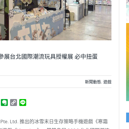
t》參展台北國際潮流玩具授權展 必中扭蛋
新聞動態
,
遊戲
ger
Telegram
Evernote
Copy
Line
Link
s Pte. Ltd. 推出的冰雪末日生存策略手機遊戲《寒霜