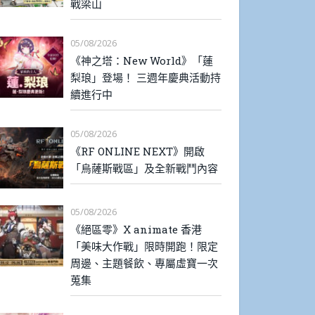
戰梁山
05/08/2026
《神之塔：New World》「蓮
梨琅」登場！ 三週年慶典活動持
續進行中
05/08/2026
《RF ONLINE NEXT》開啟
「烏薩斯戰區」及全新戰鬥內容
05/08/2026
《絕區零》X animate 香港
「美味大作戰」限時開跑！限定
周邊、主題餐飲、專屬虛寶一次
蒐集