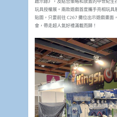
啟示錄》，及結合策略和放置的中世紀生存遊戲
玩具授權展。兩款遊戲首度攜手亮相玩具展，
貼圖，只要前往 C267 攤位出示遊戲畫面
會，帶走超人氣好禮滿載而歸！