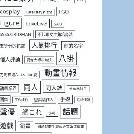
cosplay
FGO
Fate/stay night
Figure
LoveLive!
SAO
SSSS.GRIDMAN
不起眼女主角培育法
人氣排行
你的名字
五等分的花嫁
八掛
個人評論
偶像大師灰姑娘
動畫情報
刀劍神域Alicization篇
同人
同人誌
動畫業界
哥布林殺手
手遊
圖集
戀與製作人
工作細胞
活動情報
話題
聲優
艦これ
訃報
遊戲
銷量
關於我轉生變成史萊姆這檔事