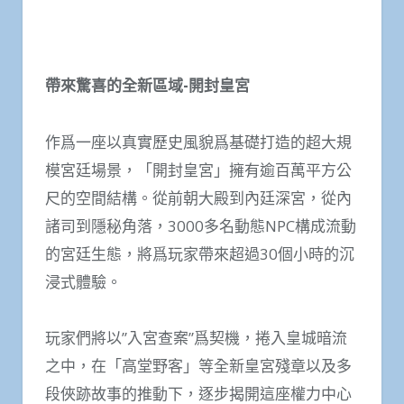
帶來驚喜的全新區域-開封皇宮
作爲一座以真實歷史風貌爲基礎打造的超大規
模宮廷場景，「開封皇宮」擁有逾百萬平方公
尺的空間結構。從前朝大殿到內廷深宮，從內
諸司到隱秘角落，3000多名動態NPC構成流動
的宮廷生態，將爲玩家帶來超過30個小時的沉
浸式體驗。
玩家們將以”入宮查案”爲契機，捲入皇城暗流
之中，在「高堂野客」等全新皇宮殘章以及多
段俠跡故事的推動下，逐步揭開這座權力中心