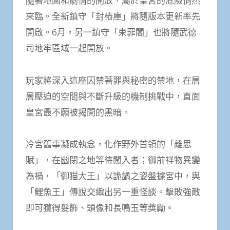
隨著地圖和劇情的開放，屬於皇宮的危險悄然
來臨。全新鎮守「封樁庫」將隨版本更新率先
開啟。6月，另一鎮守「束罪閣」也將隨武德
司地牢區域一起開放。
玩家將深入這座囚禁著罪與秘密的禁地，在層
層壓迫的空間與不斷升級的機制挑戰中，直面
皇宮最不願被揭開的黑暗。
冷宮舊事凝成執念，化作野外首領的「離思
賦」，在幽閉之地等待闖入者；御前祥物異變
為禍，「御猫大王」以詭譎之姿盤據宮中，與
「鯉魚王」傳說交織出另一重怪談。擊敗強敵
即可獲得髮飾、頭像和長鳴玉等獎勵。