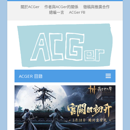
關於ACGer
作者與ACGer的關係
徵稿與推廣合作
總編一言
ACGer FB
ACGER 目錄