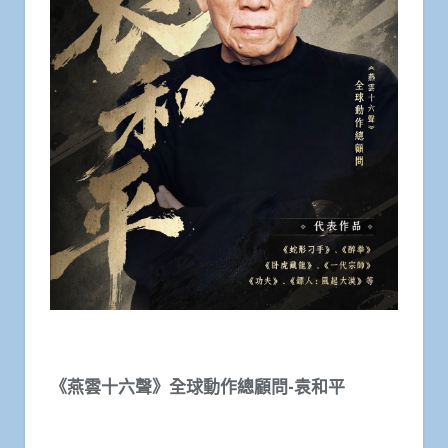
《燕雲十六聲》全球動作總顧問-袁和平