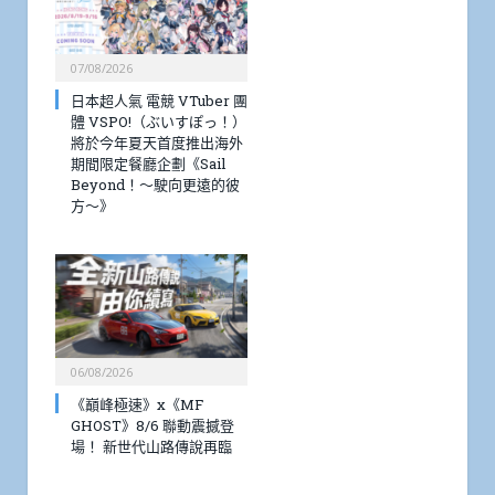
07/08/2026
日本超人氣 電競 VTuber 團
體 VSPO!（ぶいすぽっ！）
將於今年夏天首度推出海外
期間限定餐廳企劃《Sail
Beyond！～駛向更遠的彼
方～》
06/08/2026
《巔峰極速》x《MF
GHOST》8/6 聯動震撼登
場！ 新世代山路傳說再臨