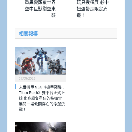
重異變顛覆世界
玩具授權展 必中
空中巨獸裂空來
扭蛋帶走限定周
襲
邊！
相關報導
07/08/2026
末世機甲 SLG《機甲突襲：
Titan Rush》雙平台正式上
線 化身肩負重任的指揮官
展開一場攸關存亡的命運決
戰！