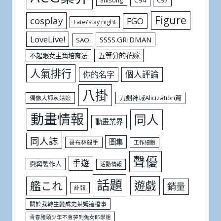
Figure
cosplay
FGO
Fate/stay night
LoveLive!
SSSS.GRIDMAN
SAO
五等分的花嫁
不起眼女主角培育法
人氣排行
個人評論
你的名字
八掛
刀劍神域Alicization篇
偶像大師灰姑娘
動畫情報
同人
動畫業界
同人誌
圖集
哥布林殺手
工作細胞
聲優
手遊
戀與製作人
活動情報
話題
遊戲
艦これ
銷量
訃報
關於我轉生變成史萊姆這檔事
青春豬頭少年不會夢到兔女郎學姐