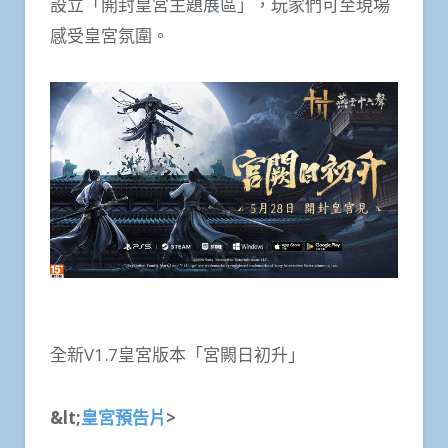
設立「開封皇宮主題展區」，玩家們可至現場
感受皇宮氛圍。
全新V1.7皇宮版本「宮闕日初升」
&lt;
皇宮預告片
>