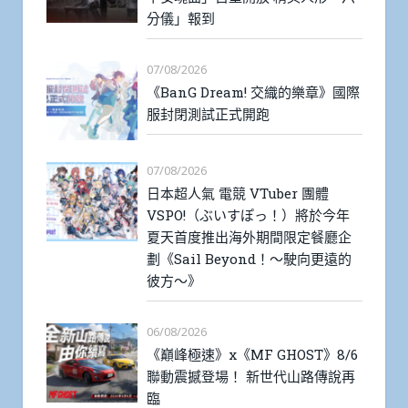
分儀」報到
07/08/2026
《BanG Dream! 交織的樂章》國際
服封閉測試正式開跑
07/08/2026
日本超人氣 電競 VTuber 團體
VSPO!（ぶいすぽっ！）將於今年
夏天首度推出海外期間限定餐廳企
劃《Sail Beyond！～駛向更遠的
彼方～》
06/08/2026
《巔峰極速》x《MF GHOST》8/6
聯動震撼登場！ 新世代山路傳說再
臨