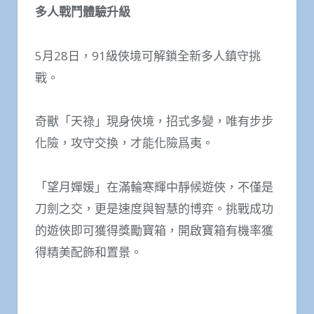
多人戰鬥體驗升級
5月28日，91級俠境可解鎖全新多人鎮守挑
戰。
奇獸「天祿」現身俠境，招式多變，唯有步步
化險，攻守交換，才能化險爲夷。
「望月嬋媛」在滿輪寒輝中靜候遊俠，不僅是
刀劍之交，更是速度與智慧的博弈。挑戰成功
的遊俠即可獲得獎勵寶箱，開啟寶箱有機率獲
得精美配飾和置景。