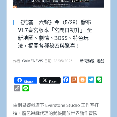
《燕雲十六聲》今（5/28）發布
V1.7皇宮版本「宮闕日初升」 全
新地圖、劇情、BOSS、特色玩
法，揭開各種秘密與驚喜！
作者:
GAMENEWS
日期:
28/05/2026
新聞動態
,
遊戲
Facebook
Plurk
Blogger
Telegram
Everno
Share
Post
Copy
Line
Link
由網易遊戲旗下 Everstone Studio 工作室打
造，龍邑遊戲代理的武俠開放世界動作冒險