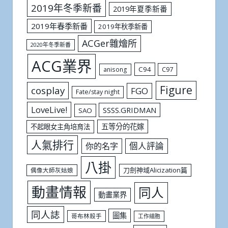
2019年冬季新番
2019年夏季新番
2019年春季新番
2019年秋季新番
ACGer雜燴所
2020年冬季新番
ACG業界
C94
C97
anisong
Figure
cosplay
FGO
Fate/stay night
LoveLive!
SSSS.GRIDMAN
SAO
五等分的花嫁
不起眼女主角培育法
人氣排行
個人評論
你的名字
八掛
刀劍神域Alicization篇
偶像大師灰姑娘
動畫情報
同人
動畫業界
同人誌
圖集
哥布林殺手
工作細胞