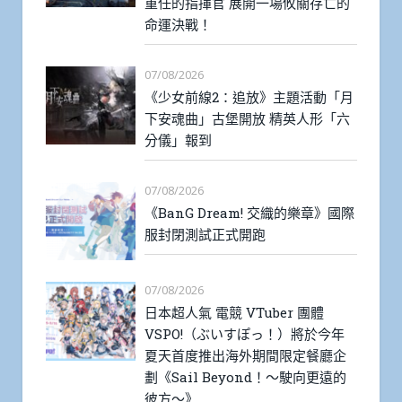
重任的指揮官 展開一場攸關存亡的
命運決戰！
07/08/2026
《少女前線2：追放》主題活動「月
下安魂曲」古堡開放 精英人形「六
分儀」報到
07/08/2026
《BanG Dream! 交織的樂章》國際
服封閉測試正式開跑
07/08/2026
日本超人氣 電競 VTuber 團體
VSPO!（ぶいすぽっ！）將於今年
夏天首度推出海外期間限定餐廳企
劃《Sail Beyond！～駛向更遠的
彼方～》