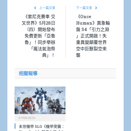
上一篇文章
下一篇文章
《索尼克賽車 交
《Once
叉世界》5月28日
Human》異象輪
（四）開始發布
盤 S4「引力之淵
免費更新「亞魯
」正式開啟！失
魯」！同步舉辦
重異變顛覆世界
「魔法氣泡祭
空中巨獸裂空來
典」！
襲
相關報導
07/08/2026
末世機甲 SLG《機甲突襲：