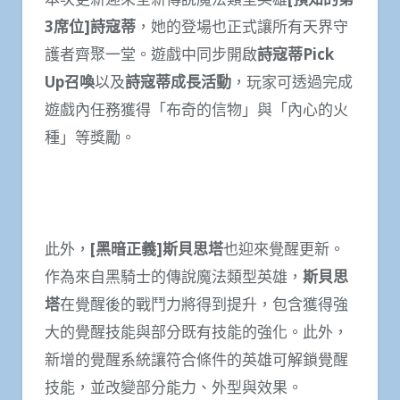
3
席位
]
詩寇蒂
，她的登場也正式讓所有天界守
護者齊聚一堂。遊戲中同步開啟
詩寇蒂
Pick
Up
召喚
以及
詩寇蒂成長活動
，玩家可透過完成
遊戲內任務獲得「布奇的信物」與「內心的火
種」等獎勵。
此外，
[
黑暗正義
]
斯貝思塔
也迎來覺醒更新。
作為來自黑騎士的傳說魔法類型英雄，
斯貝思
塔
在覺醒後的戰鬥力將得到提升，包含獲得強
大的覺醒技能與部分既有技能的強化。此外，
新增的覺醒系統讓符合條件的英雄可解鎖覺醒
技能，並改變部分能力、外型與效果。