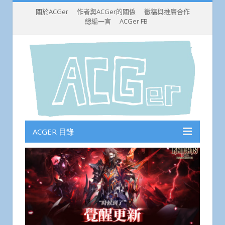
關於ACGer
作者與ACGer的關係
徵稿與推廣合作
總編一言
ACGer FB
ACGER 目錄