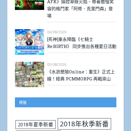
AFK》操控翠綠火焰、帶著傲慢笑
容的格鬥家「阿修．克里門森」登
場
06/08/2026
[死神]東永降臨《七騎士
Re:BIRTH》 同步推出各種夏日活動
05/08/2026
《水滸歷險Online：重生》正式上
線！經典 PCMMORPG 再戰梁山
標籤
2018年秋季新番
2018年夏季新番