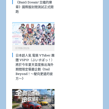
《BanG Dream! 交織的樂
章》國際服封閉測試正式開
跑
07/08/2026
日本超人氣 電競 VTuber 團
體 VSPO!（ぶいすぽっ！）
將於今年夏天首度推出海外
期間限定餐廳企劃《Sail
Beyond！～駛向更遠的彼
方～》