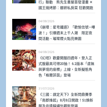
行」聯動 熊先生書屋首發漫畫 ✕
國王燒烤節：娜妍私房菜 狂歡開跑
04/08/2026
《崩壞：星穹鐵道》「歡愉信號—嗶
波！」引爆週末上千人潮 限定夜
間活動、璀璨煙火點亮樂園
04/08/2026
《幻塔》歡慶開服四週年，登入正
式服最高可得20抽！ 6.2版本「虛無
與夢境的座標」上線，全新擬態角
色「格爾菲茵」登場
31/07/2026
《三國：謀定天下》全新問鼎賽季
「南郡烽起」8月8日開啟！S1煥新
服及非遺蘇繡外觀新登場