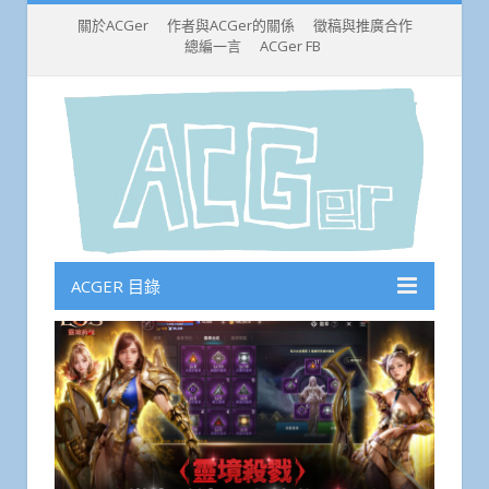
關於ACGer
作者與ACGer的關係
徵稿與推廣合作
總編一言
ACGer FB
ACGER 目錄