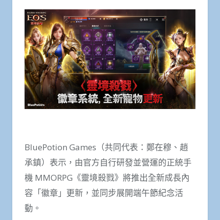
BluePotion Games（共同代表：鄭在穆、趙
承鎮）表示，由官方自行研發並營運的正統手
機 MMORPG《靈境殺戮》將推出全新成長內
容「徽章」更新，並同步展開端午節紀念活
動。