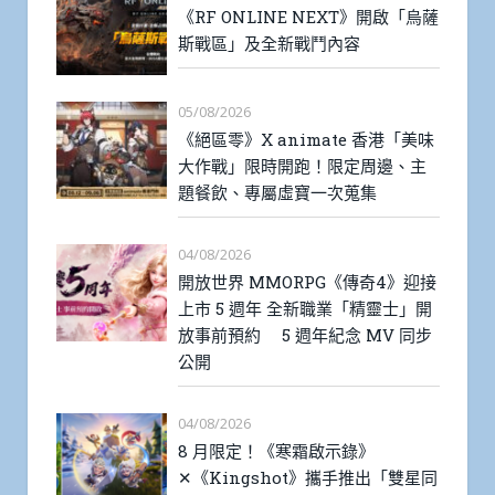
《RF ONLINE NEXT》開啟「烏薩
斯戰區」及全新戰鬥內容
05/08/2026
《絕區零》X animate 香港「美味
大作戰」限時開跑！限定周邊、主
題餐飲、專屬虛寶一次蒐集
04/08/2026
開放世界 MMORPG《傳奇4》迎接
上市 5 週年 全新職業「精靈士」開
放事前預約 5 週年紀念 MV 同步
公開
04/08/2026
8 月限定！《寒霜啟示錄》
✕《Kingshot》攜手推出「雙星同