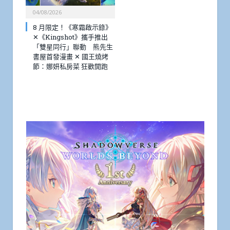
04/08/2026
8 月限定！《寒霜啟示錄》
✕《Kingshot》攜手推出
「雙星同行」聯動 熊先生
書屋首發漫畫 ✕ 國王燒烤
節：娜妍私房菜 狂歡開跑