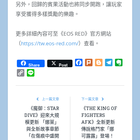
另外，回歸的賓果活動也將同步開跑，讓玩家
享受獲得多樣獎勵的樂趣。
更多詳細內容可至《EOS RED》官方網站
（
https://tw.eos-red.com/
）查看。
Facebook
Plurk
Blogger
Telegram
Everno
Share
Post
Copy
Line
Link
上一篇文章
下一篇文章
《魔御：STAR
《THE KING OF
DIVE》迎來大規
FIGHTERS
模更新 「娜萊」
AFK》全新更新
與全新故事章節
傳說格鬥家「娜
「在傷痕中盛開
可露露」登場！