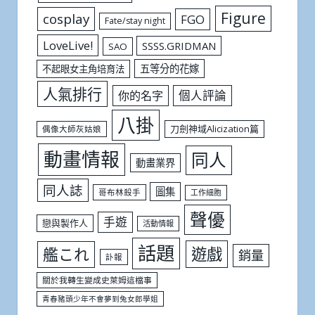
Figure
cosplay
FGO
Fate/stay night
LoveLive!
SSSS.GRIDMAN
SAO
五等分的花嫁
不起眼女主角培育法
人氣排行
個人評論
你的名字
八掛
刀劍神域Alicization篇
偶像大師灰姑娘
動畫情報
同人
動畫業界
同人誌
圖集
哥布林殺手
工作細胞
聲優
手遊
戀與製作人
活動情報
話題
遊戲
艦これ
銷量
訃報
關於我轉生變成史萊姆這檔事
青春豬頭少年不會夢到兔女郎學姐