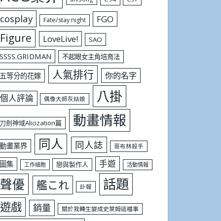
cosplay
FGO
Fate/stay night
Figure
LoveLive!
SAO
SSSS.GRIDMAN
不起眼女主角培育法
人氣排行
你的名字
五等分的花嫁
八掛
個人評論
偶像大師灰姑娘
動畫情報
刀劍神域Alicization篇
同人
同人誌
動畫業界
哥布林殺手
手遊
圖集
戀與製作人
工作細胞
活動情報
話題
聲優
艦これ
訃報
遊戲
銷量
關於我轉生變成史萊姆這檔事