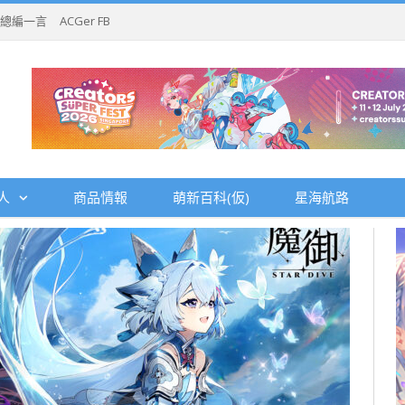
總編一言
ACGer FB
人
商品情報
萌新百科(仮)
星海航路