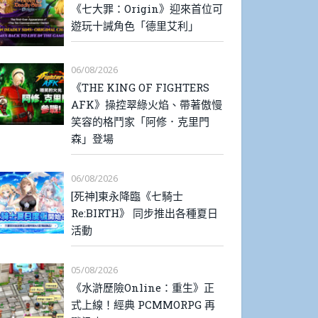
《七大罪：Origin》迎來首位可
遊玩十誡角色「德里艾利」
06/08/2026
《THE KING OF FIGHTERS
AFK》操控翠綠火焰、帶著傲慢
笑容的格鬥家「阿修．克里門
森」登場
06/08/2026
[死神]東永降臨《七騎士
Re:BIRTH》 同步推出各種夏日
活動
05/08/2026
《水滸歷險Online：重生》正
式上線！經典 PCMMORPG 再