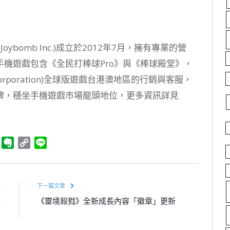
oybomb Inc.)成立於2012年7月，擁有專業的營
機遊戲包含《全民打棒球Pro》與《棒球殿堂》，
Corporation)全球版遊戲台港澳地區的行銷與客服，
牌，穩坐手機遊戲市場龍頭地位，更多資訊詳見
ger
Telegram
Evernote
Copy
Line
Link
章
下一篇文章
生
《靈境殺戮》全新成長內容「徽章」更新
」