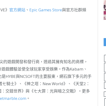
VE》
官方網站
、
Epic Games Store
與官方社群頻
頂尖的遊戲開發和發行商，透過其擁有知名的商標，
升遊戲體驗並使全球玩家享受娛樂。作為Kabam、
，同時也是HYBE與NCSOFT的主要股東，網石旗下多元的手
置七騎士》、《神之塔：New World》、《天堂2：
之國：交錯世界》與《七大罪：光與暗之交戰》。更多
netmarble.com
。