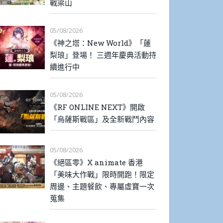
戰梁山
05/08/2026
《神之塔：New World》「蓮
梨琅」登場！ 三週年慶典活動持
續進行中
05/08/2026
《RF ONLINE NEXT》開啟
「烏薩斯戰區」及全新戰鬥內容
05/08/2026
《絕區零》X animate 香港
「美味大作戰」限時開跑！限定
周邊、主題餐飲、專屬虛寶一次
蒐集