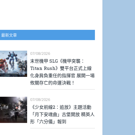
最新文章
07/08/2026
末世機甲 SLG《機甲突襲：
Titan Rush》雙平台正式上線
化身肩負重任的指揮官 展開一場
攸關存亡的命運決戰！
07/08/2026
《少女前線2：追放》主題活動
「月下安魂曲」古堡開放 精英人
形「六分儀」報到