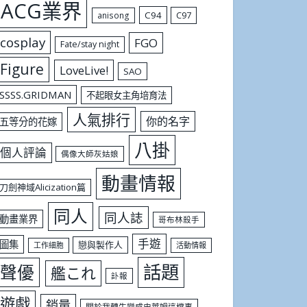
ACG業界
C94
C97
anisong
cosplay
FGO
Fate/stay night
Figure
LoveLive!
SAO
SSSS.GRIDMAN
不起眼女主角培育法
人氣排行
你的名字
五等分的花嫁
八掛
個人評論
偶像大師灰姑娘
動畫情報
刀劍神域Alicization篇
同人
同人誌
動畫業界
哥布林殺手
手遊
圖集
戀與製作人
工作細胞
活動情報
話題
聲優
艦これ
訃報
遊戲
銷量
關於我轉生變成史萊姆這檔事