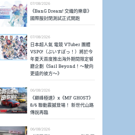
07/08/2026
《BanG Dream! 交織的樂章》
國際服封閉測試正式開跑
07/08/2026
日本超人氣 電競 VTuber 團體
VSPO!（ぶいすぽっ！）將於今
年夏天首度推出海外期間限定餐
廳企劃《Sail Beyond！～駛向
更遠的彼方～》
06/08/2026
《巔峰極速》x《MF GHOST》
8/6 聯動震撼登場！ 新世代山路
傳說再臨
06/08/2026