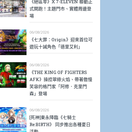
《絕區零》X 7-ELEVEN 聯動正
式開跑！主題門市、實體周邊登
場
06/08/2026
《七大罪：Origin》迎來首位可
遊玩十誡角色「德里艾利」
06/08/2026
《THE KING OF FIGHTERS
AFK》操控翠綠火焰、帶著傲慢
笑容的格鬥家「阿修．克里門
森」登場
06/08/2026
[死神]東永降臨《七騎士
Re:BIRTH》 同步推出各種夏日
活動