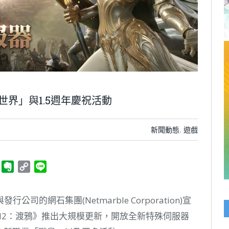
O世界」與1.5週年慶祝活動
新聞動態
,
遊戲
ger
Telegram
Evernote
Copy
Line
Link
的網石集團(Netmarble Corporation)宣
EN2：渡鴉》推出大規模更新，開放全新特殊伺服器