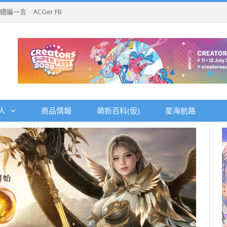
總編一言
ACGer FB
人
商品情報
萌新百科(仮)
星海航路