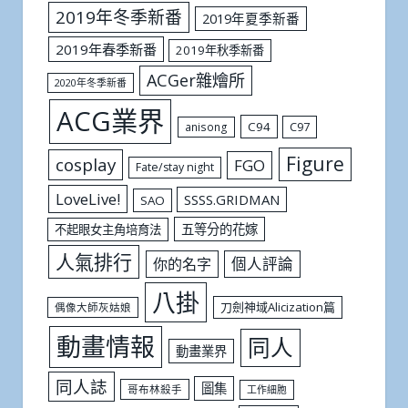
2019年冬季新番
2019年夏季新番
2019年春季新番
2019年秋季新番
ACGer雜燴所
2020年冬季新番
ACG業界
C94
C97
anisong
Figure
cosplay
FGO
Fate/stay night
LoveLive!
SSSS.GRIDMAN
SAO
五等分的花嫁
不起眼女主角培育法
人氣排行
個人評論
你的名字
八掛
刀劍神域Alicization篇
偶像大師灰姑娘
動畫情報
同人
動畫業界
同人誌
圖集
哥布林殺手
工作細胞