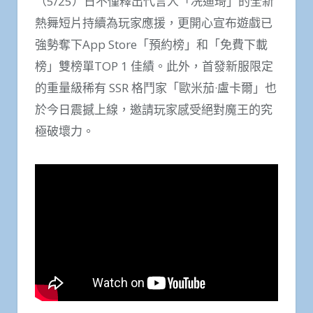
（5/25）日不僅釋出代言人「冼迪琦」的全新
熱舞短片持續為玩家應援，更開心宣布遊戲已
強勢奪下App Store「預約榜」和「免費下載
榜」雙榜單TOP 1 佳績。此外，首發新服限定
的重量級稀有 SSR 格鬥家「歐米茄·盧卡爾」也
於今日震撼上線，邀請玩家感受絕對魔王的究
極破壞力。