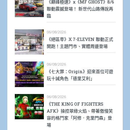
《巔峰極速》x《MF GHOST》8/6
聯動震撼登場！ 新世代山路傳說再
臨
06/08/2026
《絕區零》X 7-ELEVEN 聯動正式
開跑！主題門市、實體周邊登場
06/08/2026
《七大罪：Origin》迎來首位可遊
玩十誡角色「德里艾利」
06/08/2026
《THE KING OF FIGHTERS
AFK》操控翠綠火焰、帶著傲慢笑
容的格鬥家「阿修．克里門森」登
場