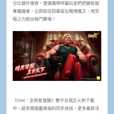
分比額外傷害。營運團隊呼籲玩家們把握新服
專屬機會，立即前往招募這位戰慄魔王，用究
極之力統治格鬥賽場！
《SNK：全明星覺醒》雙平台現正火熱下載
中，超多開服慶典福利同步放送。更多最新活