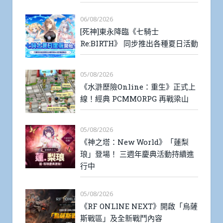
06/08/2026
[死神]東永降臨《七騎士
Re:BIRTH》 同步推出各種夏日活動
05/08/2026
《水滸歷險Online：重生》正式上
線！經典 PCMMORPG 再戰梁山
05/08/2026
《神之塔：New World》「蓮梨
琅」登場！ 三週年慶典活動持續進
行中
05/08/2026
《RF ONLINE NEXT》開啟「烏薩
斯戰區」及全新戰鬥內容