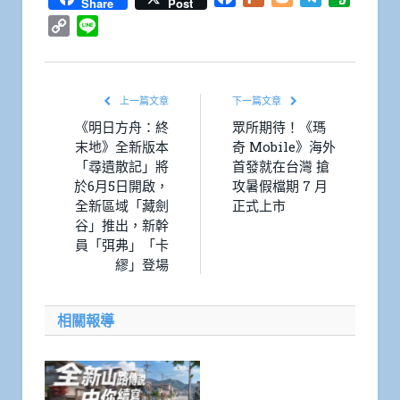
Share
Post
Copy
Line
Link
上一篇文章
下一篇文章
《明日方舟：終
眾所期待！《瑪
末地》全新版本
奇 Mobile》海外
「尋遺散記」將
首發就在台灣 搶
於6月5日開啟，
攻暑假檔期 7 月
全新區域「藏劍
正式上市
谷」推出，新幹
員「弭弗」「卡
繆」登場
相關報導