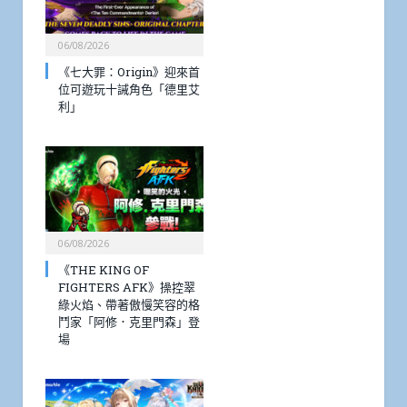
06/08/2026
《七大罪：Origin》迎來首
位可遊玩十誡角色「德里艾
利」
06/08/2026
《THE KING OF
FIGHTERS AFK》操控翠
綠火焰、帶著傲慢笑容的格
鬥家「阿修．克里門森」登
場