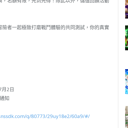
與，名額有限，先到先得！除此以外，儲值回饋活動
冒險者一起極致打磨戰鬥體驗的共同測試，你的真實
7月2日
通知
.isnssdk.com/q/80773/29uy18e2/60a9/#/