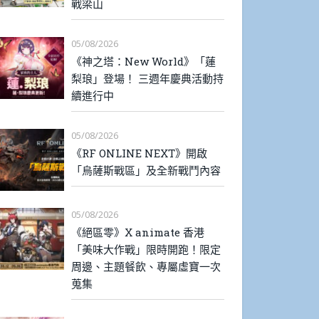
戰梁山
05/08/2026
《神之塔：New World》「蓮
梨琅」登場！ 三週年慶典活動持
續進行中
05/08/2026
《RF ONLINE NEXT》開啟
「烏薩斯戰區」及全新戰鬥內容
05/08/2026
《絕區零》X animate 香港
「美味大作戰」限時開跑！限定
周邊、主題餐飲、專屬虛寶一次
蒐集