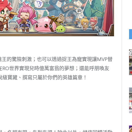
K搶王的驚險刺激；也可以透過捉王為寵實現讓MVP替
在RO世界實現兒時億萬富翁的夢想；還能呼朋喚友
說級寶藏、撰寫只屬於你們的英雄篇章！