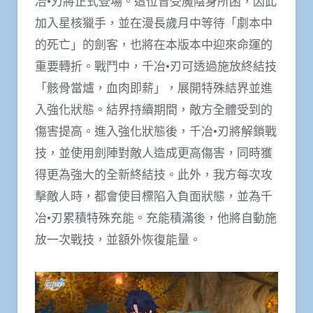
冶•刃將正式登場。這位曾受魔陰身所困，因此
加入星核獵手，並在漫長歲月中等待「劇本中
的死亡」的劍客，也將在本版本中迎來命運的
重要轉折。戰鬥中，千冶•刃可透過施放終結技
「骸骨當爐，血肉即薪」，展開特殊結界並進
入強化狀態。結界持續期間，敵方全體受到的
傷害提高。進入強化狀態後，千冶•刃將解鎖戰
技，並使用劍陣對敵人造成更高傷害，同時獲
得更為強大的全新終結技。此外，我方每次攻
擊敵人時，都會使目標陷入負面狀態，並為千
冶•刃累積特殊充能。充能積滿後，他將自動施
放一次戰技，並額外恢復能量。