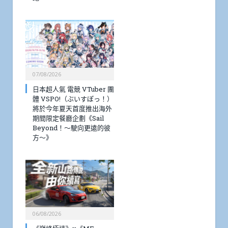
07/08/2026
日本超人氣 電競 VTuber 團
體 VSPO!（ぶいすぽっ！）
將於今年夏天首度推出海外
期間限定餐廳企劃《Sail
Beyond！～駛向更遠的彼
方～》
06/08/2026