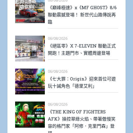
《巔峰極速》x《MF GHOST》8/6
聯動震撼登場！ 新世代山路傳說再
臨
06/08/2026
《絕區零》X 7-ELEVEN 聯動正式
開跑！主題門市、實體周邊登場
06/08/2026
《七大罪：Origin》迎來首位可遊
玩十誡角色「德里艾利」
06/08/2026
《THE KING OF FIGHTERS
AFK》操控翠綠火焰、帶著傲慢笑
容的格鬥家「阿修．克里門森」登