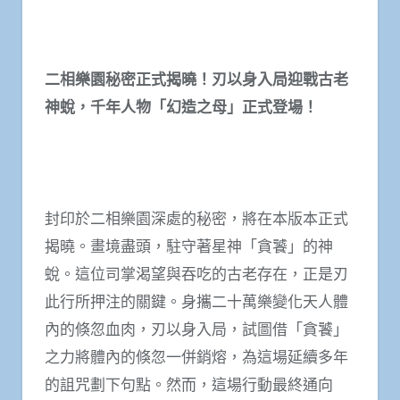
二相樂園秘密正式揭曉！刃以身入局迎戰古老
神蛻，千年人物「幻造之母」正式登場！
封印於二相樂園深處的秘密，將在本版本正式
揭曉。畫境盡頭，駐守著星神「貪饕」的神
蛻。這位司掌渴望與吞吃的古老存在，正是刃
此行所押注的關鍵。身攜二十萬樂變化天人體
內的倏忽血肉，刃以身入局，試圖借「貪饕」
之力將體內的倏忽一併銷熔，為這場延續多年
的詛咒劃下句點。然而，這場行動最終通向