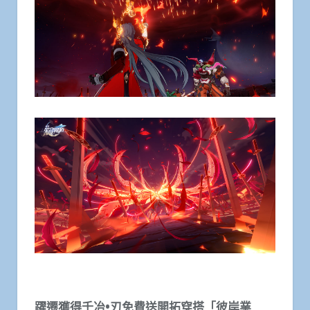
躍遷獲得千冶•刃免費送開拓穿搭「彼岸業