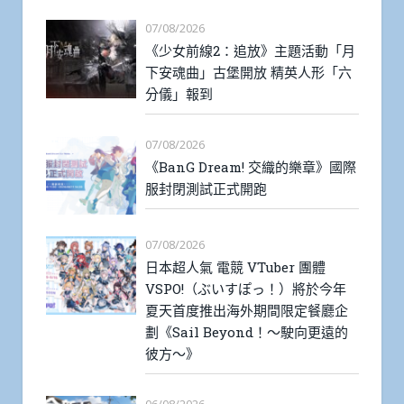
07/08/2026
《少女前線2：追放》主題活動「月
下安魂曲」古堡開放 精英人形「六
分儀」報到
07/08/2026
《BanG Dream! 交織的樂章》國際
服封閉測試正式開跑
07/08/2026
日本超人氣 電競 VTuber 團體
VSPO!（ぶいすぽっ！）將於今年
夏天首度推出海外期間限定餐廳企
劃《Sail Beyond！～駛向更遠的
彼方～》
06/08/2026