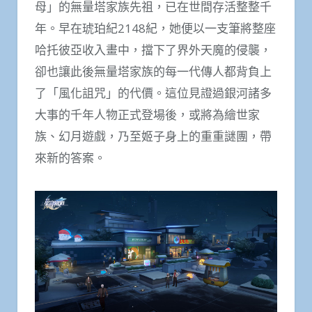
母」的無量塔家族先祖，已在世間存活整整千
年。早在琥珀紀2148紀，她便以一支筆將整座
哈托彼亞收入畫中，擋下了界外天魔的侵襲，
卻也讓此後無量塔家族的每一代傳人都背負上
了「風化詛咒」的代價。這位見證過銀河諸多
大事的千年人物正式登場後，或將為繪世家
族、幻月遊戲，乃至姬子身上的重重謎團，帶
來新的答案。