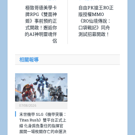
極致哥德美學卡
自由PK搶王RO正
牌RPG《雙面神
版授權MMO
姬》事前預約正
《RO仙境傳說：
式開啟！邂逅你
口袋戰記》同舟
的AI神明靈魂伴
測試招募開啟！
侶
相關報導
07/08/2026
末世機甲 SLG《機甲突襲：
Titan Rush》雙平台正式上
線 化身肩負重任的指揮官
展開一場攸關存亡的命運決