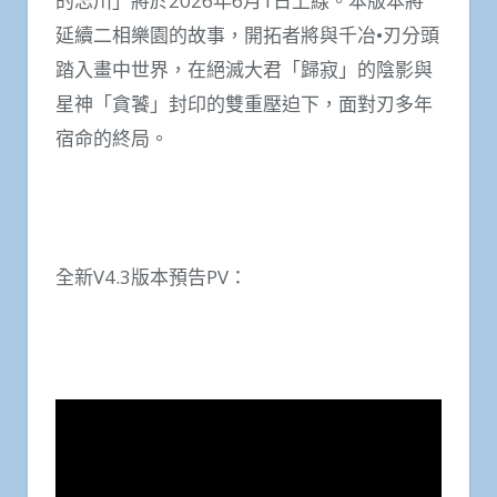
的忘川」將於2026年6月1日上線。本版本將
延續二相樂園的故事，開拓者將與千冶•刃分頭
踏入畫中世界，在絕滅大君「歸寂」的陰影與
星神「貪饕」封印的雙重壓迫下，面對刃多年
宿命的終局。
全新V4.3版本預告PV：