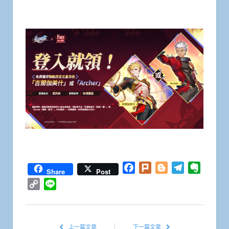
Facebook
Plurk
Blogger
Telegram
Everno
Share
Post
Copy
Line
Link
上一篇文章
下一篇文章