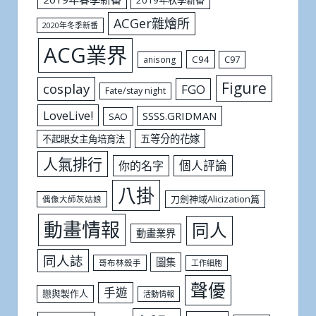
ACGer雜燴所
2020年冬季新番
ACG業界
C94
C97
anisong
Figure
cosplay
FGO
Fate/stay night
LoveLive!
SSSS.GRIDMAN
SAO
五等分的花嫁
不起眼女主角培育法
人氣排行
個人評論
你的名字
八掛
刀劍神域Alicization篇
偶像大師灰姑娘
動畫情報
同人
動畫業界
同人誌
圖集
哥布林殺手
工作細胞
聲優
手遊
戀與製作人
活動情報