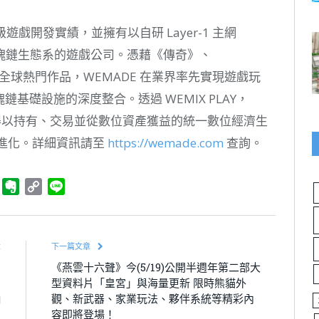
級遊戲開發實績，並擁有以自研 Layer-1 主網
之區塊鏈生態系的遊戲公司。憑藉《傳奇》、
全球熱門作品，WEMADE 在業界率先實現遊戲玩
基礎設施的深度整合。透過 WEMIX PLAY，
者得以持有、交易並從數位資產獲益的統一數位經濟生
戲進化。詳細資訊請至
https://wemade.com
查詢。
ger
Telegram
Evernote
Copy
Line
Link
章
下一篇文章
」
《燕雲十六聲》今(5/19)公開半週年第二部大
」
型資料片「皇宮」與海量更新 限時熊貓外
抽
觀、新武器、家業玩法、夥伴系統等精彩內
容即將登場！