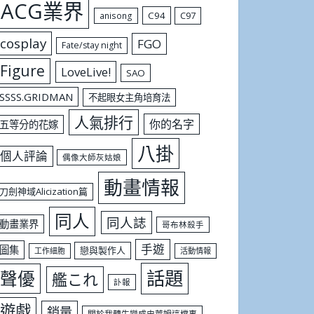
ACG業界
C94
C97
anisong
cosplay
FGO
Fate/stay night
Figure
LoveLive!
SAO
SSSS.GRIDMAN
不起眼女主角培育法
人氣排行
你的名字
五等分的花嫁
八掛
個人評論
偶像大師灰姑娘
動畫情報
刀劍神域Alicization篇
同人
同人誌
動畫業界
哥布林殺手
手遊
圖集
戀與製作人
工作細胞
活動情報
話題
聲優
艦これ
訃報
遊戲
銷量
關於我轉生變成史萊姆這檔事