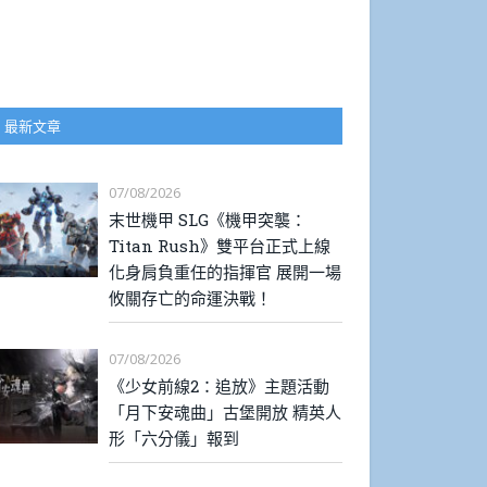
最新文章
07/08/2026
末世機甲 SLG《機甲突襲：
Titan Rush》雙平台正式上線
化身肩負重任的指揮官 展開一場
攸關存亡的命運決戰！
07/08/2026
《少女前線2：追放》主題活動
「月下安魂曲」古堡開放 精英人
形「六分儀」報到