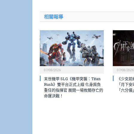
相關報導
07/08/2026
07/08/2026
末世機甲 SLG《機甲突襲：Titan
《少女前
Rush》雙平台正式上線 化身肩負
「月下安
重任的指揮官 展開一場攸關存亡的
「六分儀
命運決戰！