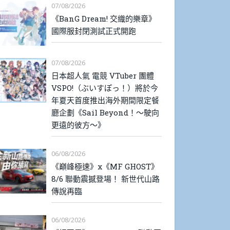
07/08/2026
《BanG Dream! 交織的樂章》
國際服封閉測試正式開跑
07/08/2026
日本超人氣 電競 VTuber 團體
VSPO!（ぶいすぽっ！）將於今
年夏天首度推出海外期間限定餐
廳企劃《Sail Beyond！～駛向
更遠的彼方～》
06/08/2026
《巔峰極速》x《MF GHOST》
8/6 聯動震撼登場！ 新世代山路
傳說再臨
06/08/2026