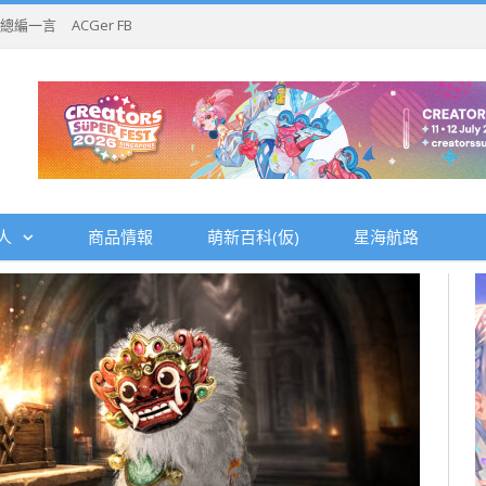
總編一言
ACGer FB
人
商品情報
萌新百科(仮)
星海航路