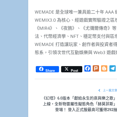
WEMADE 是全球唯一兼具逾二十年 AAA 
WEMIX3.0 為核心、經遊戲實際驗證
《MIR4》、《夜鴉》、《尤彌爾傳奇》等
法、代幣經濟學、NFT、穩定幣支付與區塊鏈
WEMADE 打造讓玩家、創作者與投資
態系，引領次世代互動娛樂與 Web3 遊
Facebook
Plurk
Blog
Share
Post
上一篇文
《幻塔》6.0版本「獻給永生的哀與樂之歌
上線，全新物雷屬性擬態角色「赫莫菲斯
登場！ 登入正式服最高可獲得292