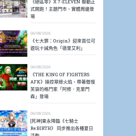
《絕區零》X 7-ELEVEN 聯動正
式開跑！主題門市、實體周邊登
場
06/08/2026
《七大罪：Origin》迎來首位可
遊玩十誡角色「德里艾利」
06/08/2026
《THE KING OF FIGHTERS
AFK》操控翠綠火焰、帶著傲慢
笑容的格鬥家「阿修．克里門
森」登場
06/08/2026
[死神]東永降臨《七騎士
Re:BIRTH》 同步推出各種夏日
活動