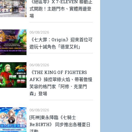
《絕區零》X 7-ELEVEN 聯動正
式開跑！主題門市、實體周邊登
場
06/08/2026
《七大罪：Origin》迎來首位可
遊玩十誡角色「德里艾利」
06/08/2026
《THE KING OF FIGHTERS
AFK》操控翠綠火焰、帶著傲慢
笑容的格鬥家「阿修．克里門
森」登場
06/08/2026
[死神]東永降臨《七騎士
Re:BIRTH》 同步推出各種夏日
活動