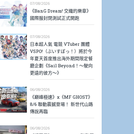
07/08/2026
《BanG Dream! 交織的樂章》
國際服封閉測試正式開跑
07/08/2026
日本超人氣 電競 VTuber 團體
VSPO!（ぶいすぽっ！）將於今
年夏天首度推出海外期間限定餐
廳企劃《Sail Beyond！～駛向
更遠的彼方～》
06/08/2026
《巔峰極速》x《MF GHOST》
8/6 聯動震撼登場！ 新世代山路
傳說再臨
06/08/2026