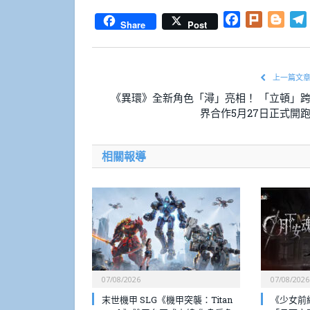
Facebook
Plurk
Blog
Share
Post
上一篇文
《異環》全新角色「潯」亮相！ 「立頓」
界合作5月27日正式開
相關報導
07/08/2026
07/08/2026
末世機甲 SLG《機甲突襲：Titan
《少女前