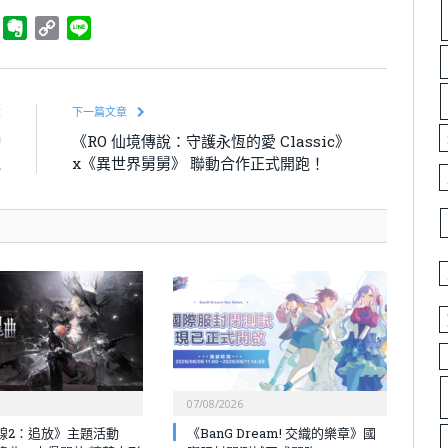
ger
Telegram
Evernote
Copy
Line
Link
章
下一篇文章
跨
《RO 仙境傳說：守護永恆的愛 Classic》
跑
x《異世界舅舅》 聯動合作正式開跑！
07/08/2026
線2：追放》主題活動
《BanG Dream! 交織的樂章》國