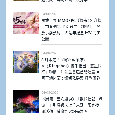
04/08/2026
開放世界 MMORPG《傳奇4》迎接
上市 5 週年 全新職業「精靈士」開
放事前預約 5 週年紀念 MV 同步
公開
04/08/2026
8 月限定！《寒霜啟示錄》
✕《Kingshot》攜手推出「雙星同
行」聯動 熊先生書屋首發漫畫 ✕
國王燒烤節：娜妍私房菜 狂歡開跑
04/08/2026
《崩壞：星穹鐵道》「歡愉信號—嗶
波！」引爆週末上千人潮 限定夜
間活動、璀璨煙火點亮樂園