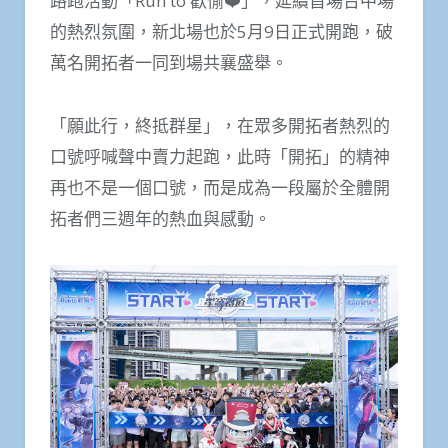
路跑活動「Run to 歡愉❤️」，延續首場台中場
的熱烈氛圍，新北場也於5月9日正式開跑，破
萬名開拓者一同到場共襄盛舉。
「願此行，終抵群星」，在眾多開拓者熱烈的
口號呼喊聲中賣力起跑，此時「開拓」的精神
再也不是一個口號，而是成為一段屬於全體開
拓者們三週年的熱血與感動。