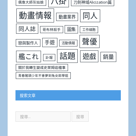
八掛
刀劍神域Alicization篇
偶像大師灰姑娘
動畫情報
同人
動畫業界
同人誌
圖集
哥布林殺手
工作細胞
聲優
手遊
戀與製作人
活動情報
話題
遊戲
艦これ
銷量
訃報
關於我轉生變成史萊姆這檔事
青春豬頭少年不會夢到兔女郎學姐
搜索文章