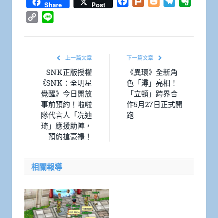
Facebook
Plurk
Blogger
Telegram
Everno
Share
Post
Copy
Line
Link
上一篇文章
下一篇文章
SNK正版授權
《異環》全新角
《SNK：全明星
色「潯」亮相！
覺醒》今日開放
「立頓」跨界合
事前預約！啦啦
作5月27日正式開
隊代言人「冼迪
跑
琦」應援助陣，
預約搶豪禮！
相關報導