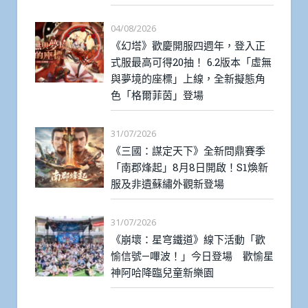
04/08/2026
《幻塔》歡慶開服四週年，登入正
式服最高可得20抽！ 6.2版本「虛無
與夢境的座標」上線，全新擬態角
色「格爾菲茵」登場
31/07/2026
《三國：謀定天下》全新問鼎賽季
「南郡烽起」8月8日開啟！S1煥新
服及非遺蘇繡外觀新登場
31/07/2026
《崩壞：星穹鐵道》線下活動「歡
愉信號—嗶波！」今日登場 歡愉星
神阿哈降臨兒童新樂園