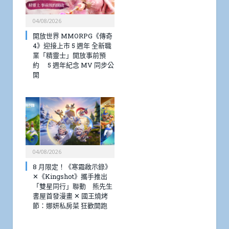
04/08/2026
開放世界 MMORPG《傳奇
4》迎接上市 5 週年 全新職
業「精靈士」開放事前預
約 5 週年紀念 MV 同步公
開
04/08/2026
8 月限定！《寒霜啟示錄》
✕《Kingshot》攜手推出
「雙星同行」聯動 熊先生
書屋首發漫畫 ✕ 國王燒烤
節：娜妍私房菜 狂歡開跑