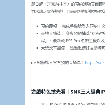
即日起，玩家前往官方的預約活動頁面即
力求讓玩家在遊戲上市前就把福利領好領
預約即領： 完成手機號登入預約，必
豪禮大抽獎： 參與預約抽獎100%中
桿」、最新款 PS5 Pro 遊戲主
大獎幾率翻倍： 透過邀請好友助陣
👉 點擊進入官方預約直通車：
https://sn
遊戲特色搶先看｜SNK三大經典I
三大 IP 像素級還原，50+ 格鬥明星