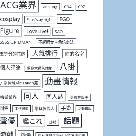
ACG業界
C94
C97
anisong
cosplay
FGO
Fate/stay night
Figure
LoveLive!
SAO
SSSS.GRIDMAN
不起眼女主角培育法
人氣排行
你的名字
五等分的花嫁
八掛
個人評論
偶像大師灰姑娘
動畫情報
刀劍神域Alicization篇
同人
同人誌
動畫業界
哥布林殺手
手遊
圖集
戀與製作人
工作細胞
活動情報
話題
聲優
艦これ
訃報
遊戲
銷量
關於我轉生變成史萊姆這檔事