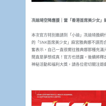
冼迪琦空降應援｜當「香港首席美少女」遇
本次官方特別邀請到「小迪」冼迪琦擔綱
的「SNK首席美少女」麻宮雅典娜不謀而
奮表示，自己一直很嚮往雅典娜那種充滿
簡直是夢想成真！官方也透露，後續將釋
神秘活動和福利大獎，請各位密切關注遊