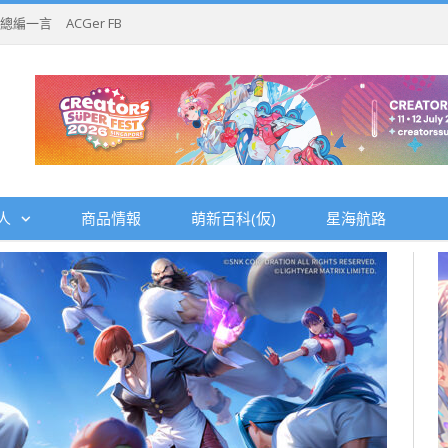
總編一言
ACGer FB
人
商品情報
萌新百科(仮)
星海航路