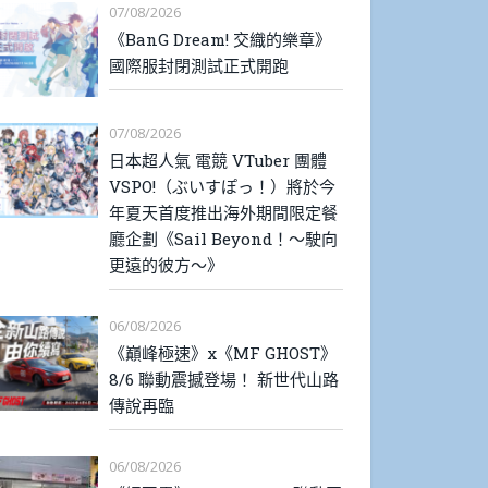
07/08/2026
《BanG Dream! 交織的樂章》
國際服封閉測試正式開跑
07/08/2026
日本超人氣 電競 VTuber 團體
VSPO!（ぶいすぽっ！）將於今
年夏天首度推出海外期間限定餐
廳企劃《Sail Beyond！～駛向
更遠的彼方～》
06/08/2026
《巔峰極速》x《MF GHOST》
8/6 聯動震撼登場！ 新世代山路
傳說再臨
06/08/2026