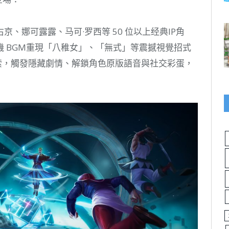
、娜可露露、马可·罗西等 50 位以上经典IP角
 BGM重現「八稚女」、「無式」等震撼視覺招式
探索，觸發隱藏劇情、解鎖角色原版語音與社交彩蛋，