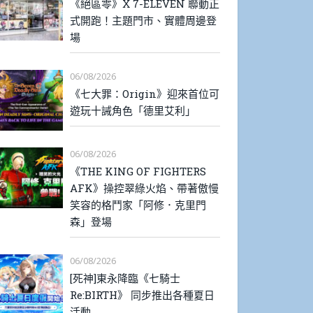
《絕區零》X 7-ELEVEN 聯動正
式開跑！主題門市、實體周邊登
場
06/08/2026
《七大罪：Origin》迎來首位可
遊玩十誡角色「德里艾利」
06/08/2026
《THE KING OF FIGHTERS
AFK》操控翠綠火焰、帶著傲慢
笑容的格鬥家「阿修．克里門
森」登場
06/08/2026
[死神]東永降臨《七騎士
Re:BIRTH》 同步推出各種夏日
活動