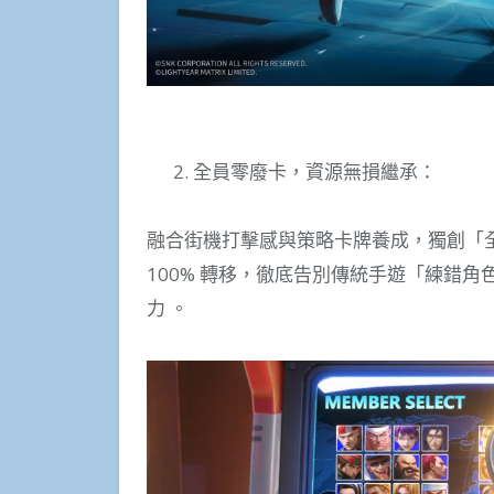
全員零廢卡，資源無損繼承：
融合街機打擊感與策略卡牌養成，獨創「
100% 轉移，徹底告別傳統手遊「練錯
力 。