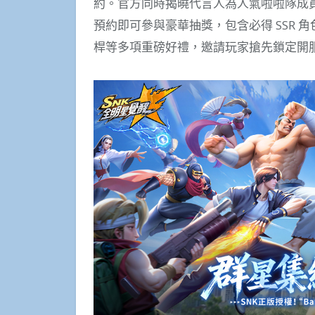
約。官方同時揭曉代言人為人氣啦啦隊成
預約即可參與豪華抽獎，包含必得 SSR 角色
桿等多項重磅好禮，邀請玩家搶先鎖定開