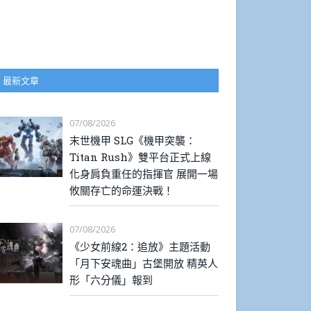
最新文章
07/08/2026
末世機甲 SLG《機甲突襲：
Titan Rush》雙平台正式上線
化身肩負重任的指揮官 展開一場
攸關存亡的命運決戰！
07/08/2026
《少女前線2：追放》主題活動
「月下安魂曲」古堡開放 精英人
形「六分儀」報到