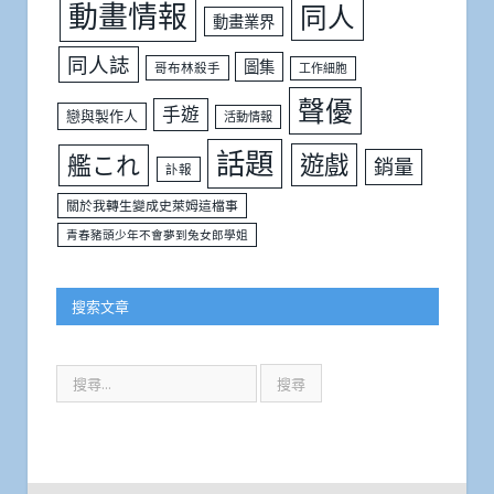
動畫情報
同人
動畫業界
同人誌
圖集
哥布林殺手
工作細胞
聲優
手遊
戀與製作人
活動情報
話題
遊戲
艦これ
銷量
訃報
關於我轉生變成史萊姆這檔事
青春豬頭少年不會夢到兔女郎學姐
搜索文章