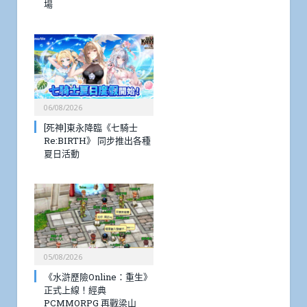
場
06/08/2026
[死神]東永降臨《七騎士
Re:BIRTH》 同步推出各種
夏日活動
05/08/2026
《水滸歷險Online：重生》
正式上線！經典
PCMMORPG 再戰梁山