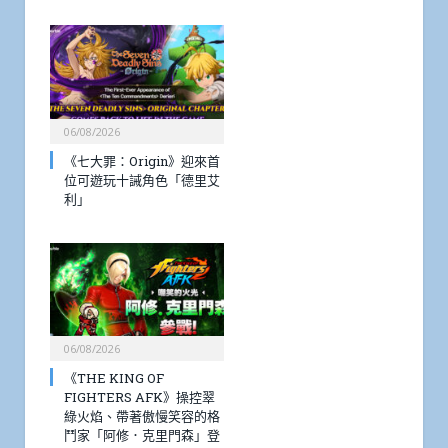
06/08/2026
《七大罪：Origin》迎來首
位可遊玩十誡角色「德里艾
利」
06/08/2026
《THE KING OF
FIGHTERS AFK》操控翠
綠火焰、帶著傲慢笑容的格
鬥家「阿修．克里門森」登