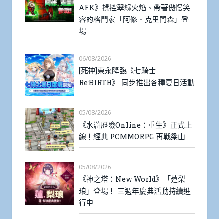
AFK》操控翠綠火焰、帶著傲慢笑
容的格鬥家「阿修．克里門森」登
場
06/08/2026
[死神]東永降臨《七騎士
Re:BIRTH》 同步推出各種夏日活動
05/08/2026
《水滸歷險Online：重生》正式上
線！經典 PCMMORPG 再戰梁山
05/08/2026
《神之塔：New World》「蓮梨
琅」登場！ 三週年慶典活動持續進
行中