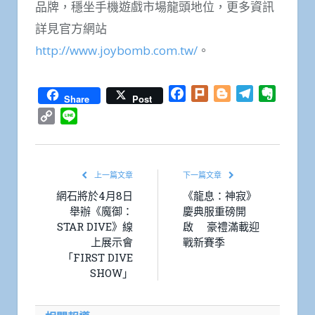
品牌，穩坐手機遊戲市場龍頭地位，更多資訊
詳見官方網站
http://www.joybomb.com.tw/
。
Facebook
Plurk
Blogger
Telegram
Everno
Share
Post
Copy
Line
Link
上一篇文章
下一篇文章
網石將於4月8日
《龍息：神寂》
舉辦《魔御：
慶典服重磅開
STAR DIVE》線
啟 豪禮滿載迎
上展示會
戰新賽季
「FIRST DIVE
SHOW」