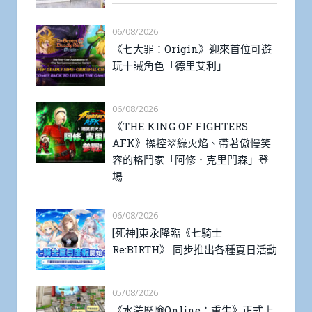
06/08/2026
《七大罪：Origin》迎來首位可遊
玩十誡角色「德里艾利」
06/08/2026
《THE KING OF FIGHTERS
AFK》操控翠綠火焰、帶著傲慢笑
容的格鬥家「阿修．克里門森」登
場
06/08/2026
[死神]東永降臨《七騎士
Re:BIRTH》 同步推出各種夏日活動
05/08/2026
《水滸歷險Online：重生》正式上