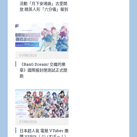
活動「月下安魂曲」古堡開
放 精英人形「六分儀」報到
07/08/2026
《BanG Dream! 交織的樂
章》國際服封閉測試正式開
跑
07/08/2026
日本超人氣 電競 VTuber 團
體 VSPO!（ぶいすぽっ！）