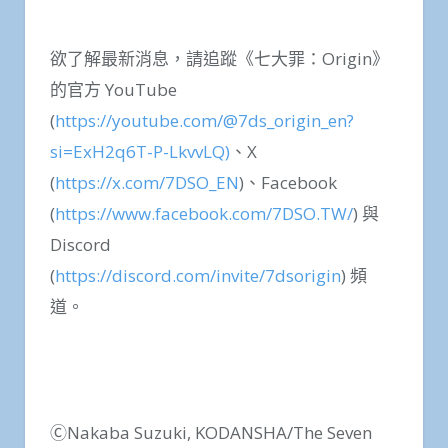
欲了解最新消息，請追蹤《七大罪：Origin》
的官方 YouTube
(
https://youtube.com/@7ds_origin_en?
si=ExH2q6T-P-LkvvLQ)
、X
(
https://x.com/7DSO_EN
)、Facebook
(
https://www.facebook.com/7DSO.TW/
) 與
Discord
(
https://discord.com/invite/7dsorigin
) 頻
道。
ⒸNakaba Suzuki, KODANSHA/The Seven