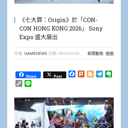
《七大罪：Origin》於「CON-
CON HONG KONG 2026」 Sony
Expo 盛大展出
作者:
GAMENEWS
日期:
08/04/2026
新聞動態
,
遊戲
Facebook
Plurk
Blogger
Telegram
Everno
Share
Post
Copy
Line
Link