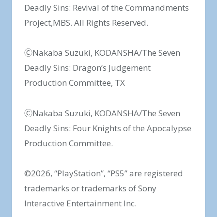
Deadly Sins: Revival of the Commandments
Project,MBS. All Rights Reserved.
ⒸNakaba Suzuki, KODANSHA/The Seven
Deadly Sins: Dragon’s Judgement
Production Committee, TX
ⒸNakaba Suzuki, KODANSHA/The Seven
Deadly Sins: Four Knights of the Apocalypse
Production Committee.
©2026, “PlayStation”, “PS5” are registered
trademarks or trademarks of Sony
Interactive Entertainment Inc.