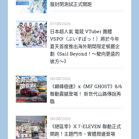
服封閉測試正式開跑
07/08/2026
日本超人氣 電競 VTuber 團體
VSPO!（ぶいすぽっ！）將於今年
夏天首度推出海外期間限定餐廳企
劃《Sail Beyond！～駛向更遠的
彼方～》
06/08/2026
《巔峰極速》x《MF GHOST》8/6
聯動震撼登場！ 新世代山路傳說再
臨
06/08/2026
《絕區零》X 7-ELEVEN 聯動正式
開跑！主題門市、實體周邊登場