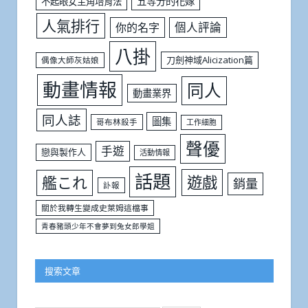
五等分的花嫁
不起眼女主角培育法
人氣排行
個人評論
你的名字
八掛
刀劍神域Alicization篇
偶像大師灰姑娘
動畫情報
同人
動畫業界
同人誌
圖集
哥布林殺手
工作細胞
聲優
手遊
戀與製作人
活動情報
話題
遊戲
艦これ
銷量
訃報
關於我轉生變成史萊姆這檔事
青春豬頭少年不會夢到兔女郎學姐
搜索文章