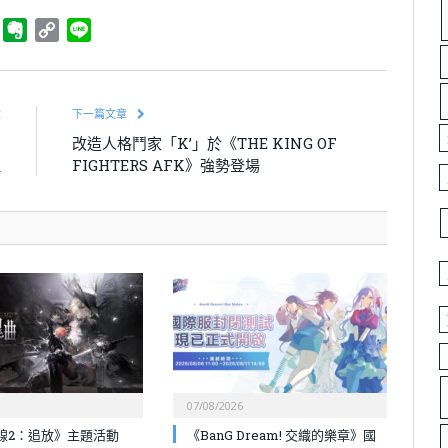
ger
Telegram
Evernote
Copy
Line
Link
章
下一篇文章
囚
改造人格鬥家「K’」於《THE KING OF
伍
FIGHTERS AFK》強勢登場
07/08/2026
線2：追放》主題活動
《BanG Dream! 交織的樂章》國