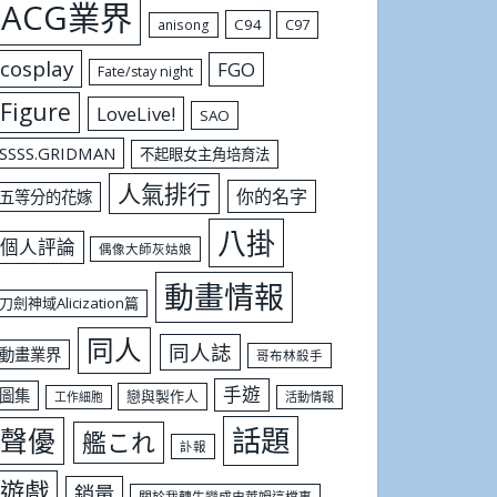
ACG業界
C94
C97
anisong
cosplay
FGO
Fate/stay night
Figure
LoveLive!
SAO
SSSS.GRIDMAN
不起眼女主角培育法
人氣排行
你的名字
五等分的花嫁
八掛
個人評論
偶像大師灰姑娘
動畫情報
刀劍神域Alicization篇
同人
同人誌
動畫業界
哥布林殺手
手遊
圖集
戀與製作人
工作細胞
活動情報
話題
聲優
艦これ
訃報
遊戲
銷量
關於我轉生變成史萊姆這檔事