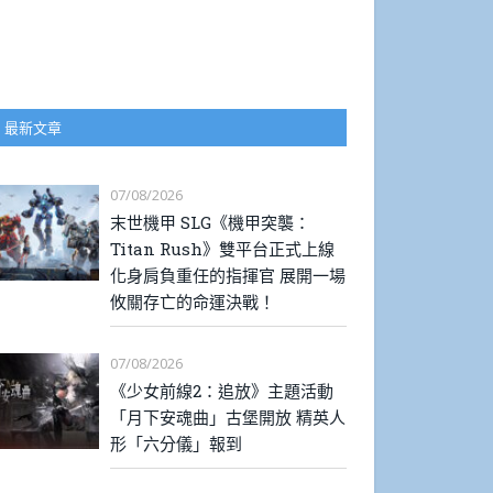
最新文章
07/08/2026
末世機甲 SLG《機甲突襲：
Titan Rush》雙平台正式上線
化身肩負重任的指揮官 展開一場
攸關存亡的命運決戰！
07/08/2026
《少女前線2：追放》主題活動
「月下安魂曲」古堡開放 精英人
形「六分儀」報到