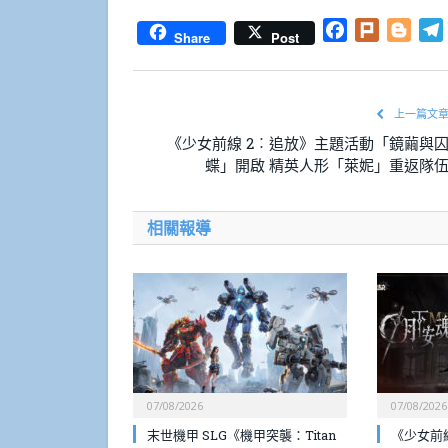
Facebook
Plurk
Blog
Share
Post
上一篇文
《少女前線 2︰追放》主題活動「鏡繭與
蝶」開啟 精英人形「萊妮」重返隊
相關報導
07/08/2026
07/08/2026
末世機甲 SLG《機甲突襲：Titan
《少女前