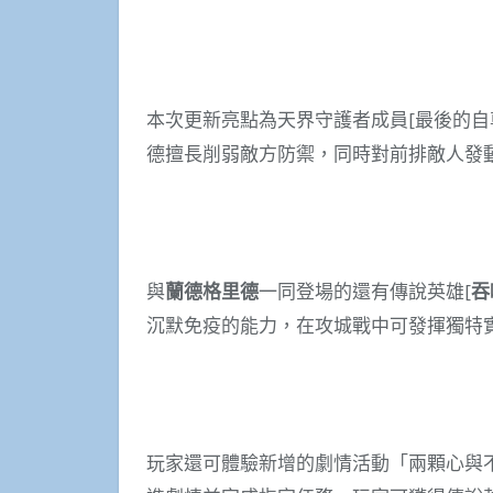
本次更新亮點為天界守護者成員[最後的自
德擅長削弱敵方防禦，同時對前排敵人發
與
蘭德格里德
一同登場的還有傳說英雄[
吞
沉默免疫的能力，在攻城戰中可發揮獨特
玩家還可體驗新增的劇情活動「兩顆心與