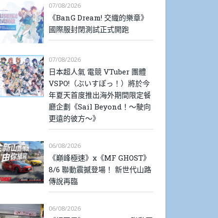
07/08/2026
《BanG Dream! 交織的樂章》
國際服封閉測試正式開跑
07/08/2026
日本超人氣 電競 VTuber 團體
VSPO!（ぶいすぽっ！）將於今
年夏天首度推出海外期間限定餐
廳企劃《Sail Beyond！～駛向
更遠的彼方～》
06/08/2026
《巔峰極速》x《MF GHOST》
8/6 聯動震撼登場！ 新世代山路
傳說再臨
06/08/2026