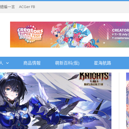
總編一言
ACGer FB
人
商品情報
萌新百科(仮)
星海航路