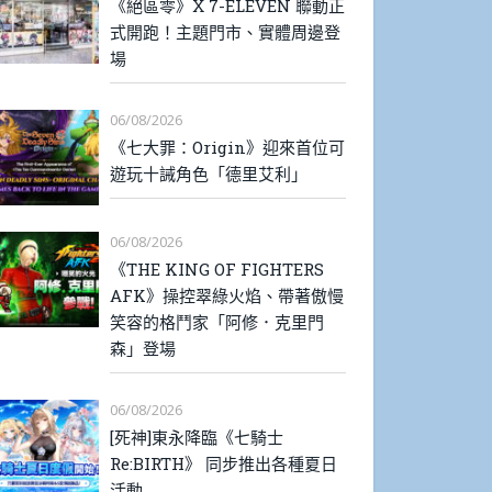
《絕區零》X 7-ELEVEN 聯動正
式開跑！主題門市、實體周邊登
場
06/08/2026
《七大罪：Origin》迎來首位可
遊玩十誡角色「德里艾利」
06/08/2026
《THE KING OF FIGHTERS
AFK》操控翠綠火焰、帶著傲慢
笑容的格鬥家「阿修．克里門
森」登場
06/08/2026
[死神]東永降臨《七騎士
Re:BIRTH》 同步推出各種夏日
活動