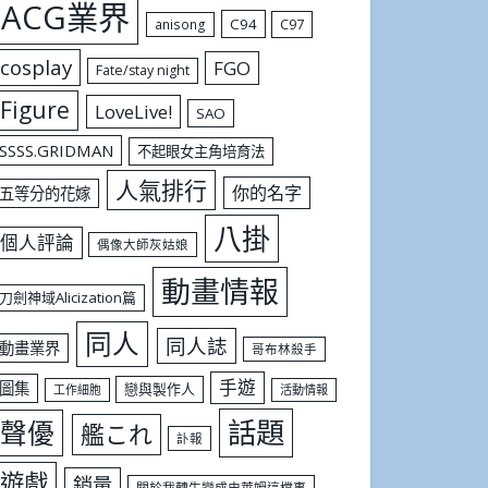
ACG業界
C94
C97
anisong
cosplay
FGO
Fate/stay night
Figure
LoveLive!
SAO
SSSS.GRIDMAN
不起眼女主角培育法
人氣排行
你的名字
五等分的花嫁
八掛
個人評論
偶像大師灰姑娘
動畫情報
刀劍神域Alicization篇
同人
同人誌
動畫業界
哥布林殺手
手遊
圖集
戀與製作人
工作細胞
活動情報
話題
聲優
艦これ
訃報
遊戲
銷量
關於我轉生變成史萊姆這檔事