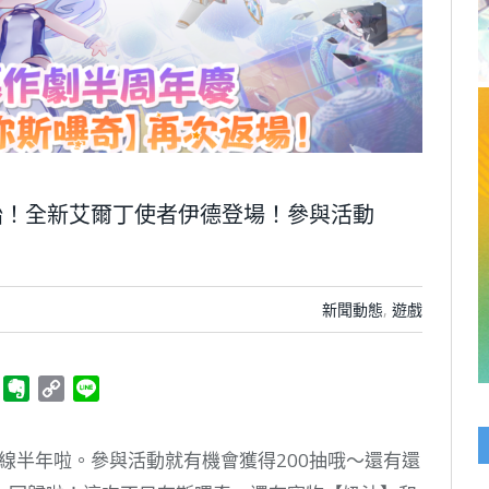
始！全新艾爾丁使者伊德登場！參與活動
新聞動態
,
遊戲
ger
Telegram
Evernote
Copy
Line
Link
》上線半年啦。參與活動就有機會獲得200抽哦～還有還