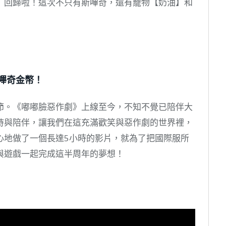
】回歸啦！這次不只有斯嗶奇，還有寵物【奶油】和
斯嗶奇金幣！
節。《嘟嘟臉惡作劇》上線至今，不知不覺已陪伴大
持與陪伴，讓我們在這充滿歡笑與惡作劇的世界裡，
心地做了一個長達5小時的影片，就為了把國際服所
與遊戲一起完成這半周年的夢想！