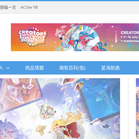
總編一言
ACGer FB
人
商品情報
萌新百科(仮)
星海航路