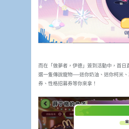
而在「做夢者，伊德」簽到活動中，首日
選一隻傳說寵物──迷你奶油、迷你柯米
券、性格招募券等你來拿！