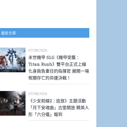
最新文章
07/08/2026
末世機甲 SLG《機甲突襲：
Titan Rush》雙平台正式上線
化身肩負重任的指揮官 展開一場
攸關存亡的命運決戰！
07/08/2026
《少女前線2：追放》主題活動
「月下安魂曲」古堡開放 精英人
形「六分儀」報到