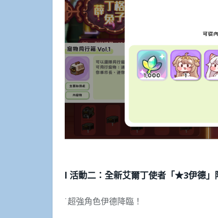
l 活動二：全新艾爾丁使者「★3伊德」
˙超強角色伊德降臨！