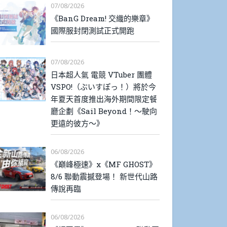
07/08/2026
《BanG Dream! 交織的樂章》
國際服封閉測試正式開跑
07/08/2026
日本超人氣 電競 VTuber 團體
VSPO!（ぶいすぽっ！）將於今
年夏天首度推出海外期間限定餐
廳企劃《Sail Beyond！～駛向
更遠的彼方～》
06/08/2026
《巔峰極速》x《MF GHOST》
8/6 聯動震撼登場！ 新世代山路
傳說再臨
06/08/2026