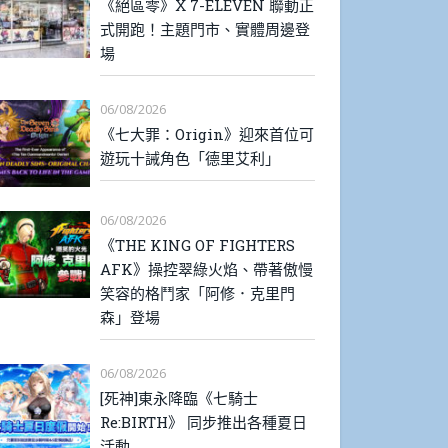
《絕區零》X 7-ELEVEN 聯動正
式開跑！主題門市、實體周邊登
場
06/08/2026
《七大罪：Origin》迎來首位可
遊玩十誡角色「德里艾利」
06/08/2026
《THE KING OF FIGHTERS
AFK》操控翠綠火焰、帶著傲慢
笑容的格鬥家「阿修．克里門
森」登場
06/08/2026
[死神]東永降臨《七騎士
Re:BIRTH》 同步推出各種夏日
活動