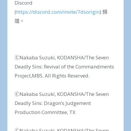
Discord
(
https://discord.com/invite/7dsorigin
) 頻
道。
ⒸNakaba Suzuki, KODANSHA/The Seven
Deadly Sins: Revival of the Commandments
Project,MBS. All Rights Reserved.
ⒸNakaba Suzuki, KODANSHA/The Seven
Deadly Sins: Dragon’s Judgement
Production Committee, TX
ⒸNakaba Suzuki, KODANSHA/The Seven