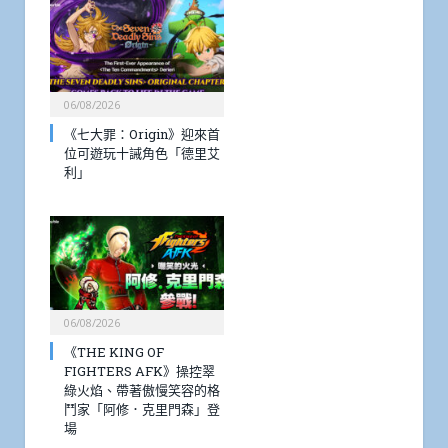
06/08/2026
《七大罪：Origin》迎來首
位可遊玩十誡角色「德里艾
利」
06/08/2026
《THE KING OF
FIGHTERS AFK》操控翠
綠火焰、帶著傲慢笑容的格
鬥家「阿修．克里門森」登
場