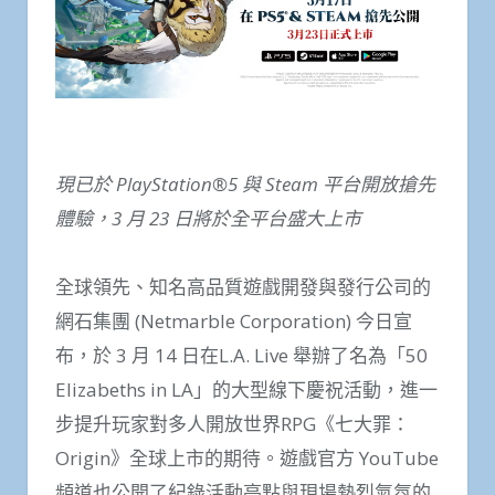
現已於
PlayStation®5
與
Steam
平台開放搶先
體驗，
3
月
23
日將於全平台盛大上市
全球領先、知名高品質遊戲開發與發行公司的
網石集團 (Netmarble Corporation) 今日宣
布，於 3 月 14 日在L.A. Live 舉辦了名為「50
Elizabeths in LA」的大型線下慶祝活動，進一
步提升玩家對多人開放世界RPG《七大罪：
Origin》全球上市的期待。遊戲官方 YouTube
頻道也公開了紀錄活動亮點與現場熱烈氣氛的