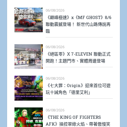
06/08/2026
《巔峰極速》x《MF GHOST》8/6
聯動震撼登場！ 新世代山路傳說再
臨
06/08/2026
《絕區零》X 7-ELEVEN 聯動正式
開跑！主題門市、實體周邊登場
06/08/2026
《七大罪：Origin》迎來首位可遊
玩十誡角色「德里艾利」
06/08/2026
《THE KING OF FIGHTERS
AFK》操控翠綠火焰、帶著傲慢笑