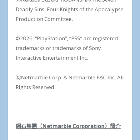
Deadly Sins: Four Knights of the Apocalypse
Production Committee.
©2026, “PlayStation”, “PS5” are registered
trademarks or trademarks of Sony
Interactive Entertainment Inc.
ⒸNetmarble Corp. & Netmarble F&C Inc. All
Rights Reserved.
網石集團（
Netmarble Corporation
）簡介