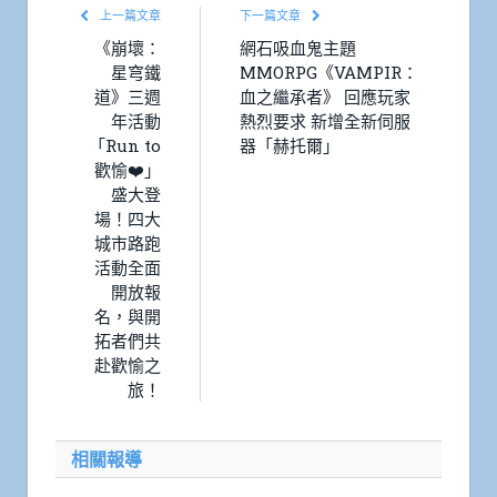
上一篇文章
下一篇文章
《崩壞：
網石吸血鬼主題
星穹鐵
MMORPG《VAMPIR：
道》三週
血之繼承者》 回應玩家
年活動
熱烈要求 新增全新伺服
「Run to
器「赫托爾」
歡愉❤️」
盛大登
場！四大
城市路跑
活動全面
開放報
名，與開
拓者們共
赴歡愉之
旅！
相關報導