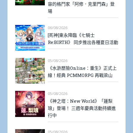
容的格鬥家「阿修．克里門森」登
場
06/08/2026
[死神]東永降臨《七騎士
Re:BIRTH》 同步推出各種夏日活動
05/08/2026
《水滸歷險Online：重生》正式上
線！經典 PCMMORPG 再戰梁山
05/08/2026
《神之塔：New World》「蓮梨
琅」登場！ 三週年慶典活動持續進
行中
05/08/2026