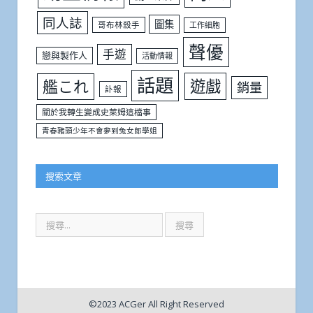
同人誌
圖集
哥布林殺手
工作細胞
聲優
手遊
戀與製作人
活動情報
話題
遊戲
艦これ
銷量
訃報
關於我轉生變成史萊姆這檔事
青春豬頭少年不會夢到兔女郎學姐
搜索文章
©2023 ACGer All Right Reserved