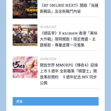
《RF ONLINE NEXT》開啟「烏薩
斯戰區」及全新戰鬥內容
05/08/2026
《絕區零》X animate 香港「美味
大作戰」限時開跑！限定周邊、主
題餐飲、專屬虛寶一次蒐集
04/08/2026
開放世界 MMORPG《傳奇4》迎接
上市 5 週年 全新職業「精靈士」開
放事前預約 5 週年紀念 MV 同步
公開
標籤