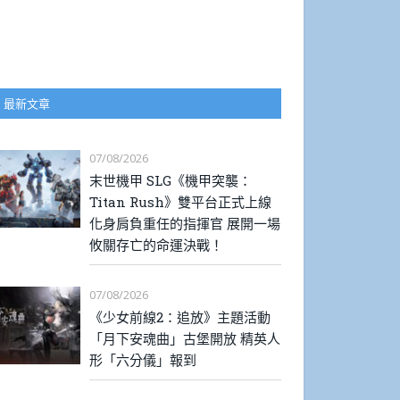
最新文章
07/08/2026
末世機甲 SLG《機甲突襲：
Titan Rush》雙平台正式上線
化身肩負重任的指揮官 展開一場
攸關存亡的命運決戰！
07/08/2026
《少女前線2：追放》主題活動
「月下安魂曲」古堡開放 精英人
形「六分儀」報到