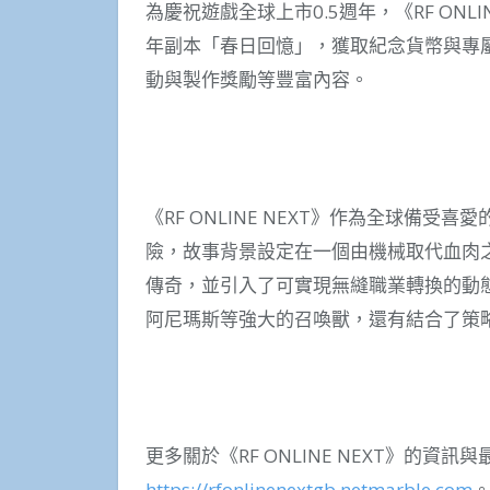
為慶祝遊戲全球上市0.5週年，《RF ON
年副本「春日回憶」，獲取紀念貨幣與專
動與製作獎勵等豐富內容。
《RF ONLINE NEXT》作為全球備受喜
險，故事背景設定在一個由機械取代血肉
傳奇，並引入了可實現無縫職業轉換的動
阿尼瑪斯等強大的召喚獸，還有結合了策
更多關於《RF ONLINE NEXT》的資
https://rfonlinenextgb.netmarble.com