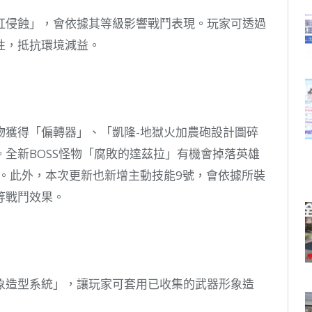
紅侵蝕」，會依據其等級影響戰鬥表現。玩家可透過
性，抵抗環境減益。
物獲得「偏轉器」、「凱隆-地獄火加農砲設計圖碎
全新BOSS怪物「腐敗的達茲拉」有機會掉落英雄
。此外，本次更新也新增主動技能9號，會依據所裝
等戰鬥效果。
象造型系統」，讓玩家可套用已收集的武器形象造