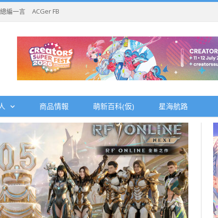
總編一言
ACGer FB
人
商品情報
萌新百科(仮)
星海航路