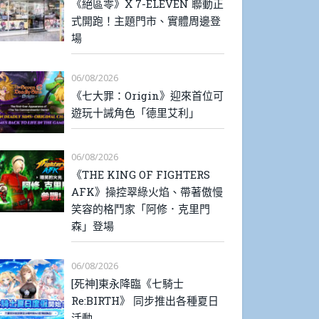
《絕區零》X 7-ELEVEN 聯動正
式開跑！主題門市、實體周邊登
場
06/08/2026
《七大罪：Origin》迎來首位可
遊玩十誡角色「德里艾利」
06/08/2026
《THE KING OF FIGHTERS
AFK》操控翠綠火焰、帶著傲慢
笑容的格鬥家「阿修．克里門
森」登場
06/08/2026
[死神]東永降臨《七騎士
Re:BIRTH》 同步推出各種夏日
活動