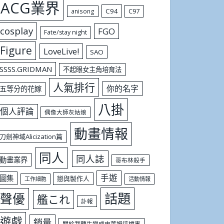
ACG業界
C94
C97
anisong
cosplay
FGO
Fate/stay night
Figure
LoveLive!
SAO
SSSS.GRIDMAN
不起眼女主角培育法
人氣排行
你的名字
五等分的花嫁
八掛
個人評論
偶像大師灰姑娘
動畫情報
刀劍神域Alicization篇
同人
同人誌
動畫業界
哥布林殺手
手遊
圖集
戀與製作人
工作細胞
活動情報
話題
聲優
艦これ
訃報
遊戲
銷量
關於我轉生變成史萊姆這檔事