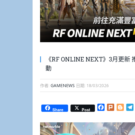
《RF ONLINE NEXT》3月
動
作者:
GAMENEWS
日期:
18/03/2026
Facebook
Plurk
Blog
Share
Post