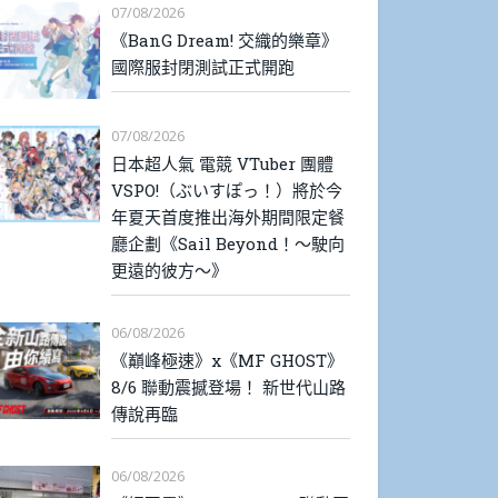
07/08/2026
《BanG Dream! 交織的樂章》
國際服封閉測試正式開跑
07/08/2026
日本超人氣 電競 VTuber 團體
VSPO!（ぶいすぽっ！）將於今
年夏天首度推出海外期間限定餐
廳企劃《Sail Beyond！～駛向
更遠的彼方～》
06/08/2026
《巔峰極速》x《MF GHOST》
8/6 聯動震撼登場！ 新世代山路
傳說再臨
06/08/2026