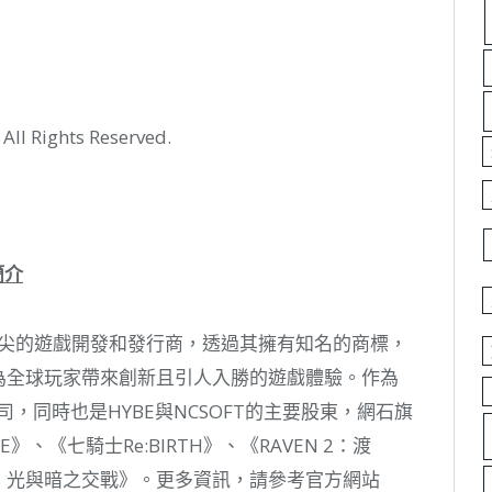
All Rights Reserved.
簡介
頂尖的遊戲開發和發行商，透過其擁有知名的商標，
為全球玩家帶來創新且引人入勝的遊戲體驗。作為
y的母公司，同時也是HYBE與NCSOFT的主要股東，網石旗
》、《七騎士Re:BIRTH》、《RAVEN 2：渡
罪：光與暗之交戰》。更多資訊，請參考官方網站