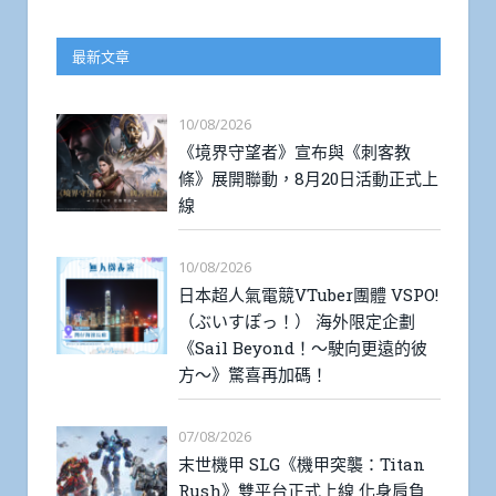
最新文章
10/08/2026
《境界守望者》宣布與《刺客教
條》展開聯動，8月20日活動正式上
線
10/08/2026
日本超人氣電競VTuber團體 VSPO!
（ぶいすぽっ！） 海外限定企劃
《Sail Beyond！～駛向更遠的彼
方～》驚喜再加碼！
07/08/2026
末世機甲 SLG《機甲突襲：Titan
Rush》雙平台正式上線 化身肩負