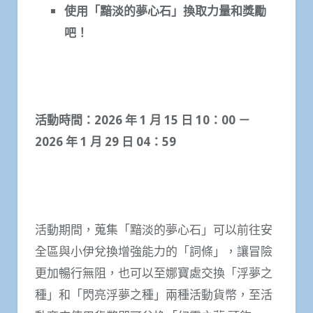
使用「黯淡的夢心石」換取力量和獎勵
吧！
活動時間：
2026
年
1
月
15
日
10
：
00
－
2026
年
1
月
29
日
04
：
59
活動期間，蒐集「黯淡的夢心石」可以前往安
全區與小伊兌換增強能力的「詞條」，讓冒險
更加暢行無阻，也可以至娜寶處交換「浮夢之
種」和「閃亮浮夢之種」兩種活動貨幣，至活