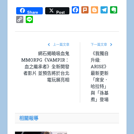
Facebook
Plurk
Blogger
Telegram
Everno
Share
Post
Copy
Line
Link
上一篇文章
下一篇文章
網石揭曉吸血鬼
《我獨自
MMORPG《VAMPIR：
升級:
血之繼承者》全新開發
ARISE》
者影片 並預告將於台北
最新更新
電玩展亮相
「席安．
哈拉特」
與「孫基
焄」登場
相關報導