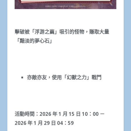
擊破被「浮游之繭」吸引的怪物，賺取大量
「黯淡的夢心石」
亦敵亦友，使用「幻獸之力」戰鬥
活動時間：
2026
年
1
月
15
日
10
：
00
－
2026
年
1
月
29
日
04
：
59