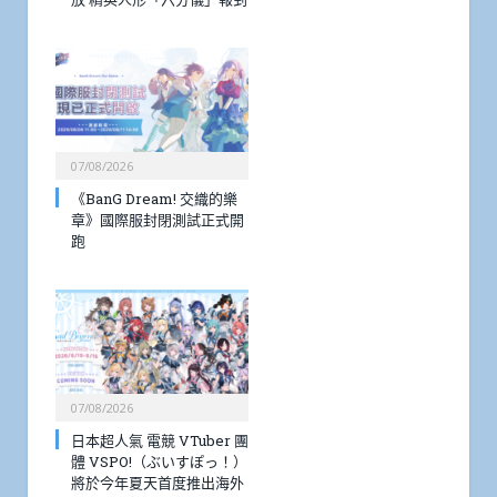
07/08/2026
《BanG Dream! 交織的樂
章》國際服封閉測試正式開
跑
07/08/2026
日本超人氣 電競 VTuber 團
體 VSPO!（ぶいすぽっ！）
將於今年夏天首度推出海外