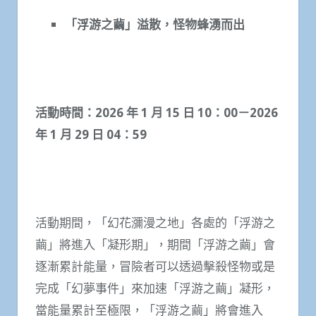
「浮游之繭」溢散，怪物蜂湧而出
活動時間：
2026
年
1
月
15
日
10
：
00
－
2026
年
1
月
29
日
04
：
59
活動期間，「幻花瀰漫之地」各處的「浮游之
繭」將進入「凝形期」，期間「浮游之繭」會
逐漸累計能量，冒險者可以透過擊殺怪物或是
完成「幻夢事件」來加速「浮游之繭」凝形，
當能量累計至極限，「浮游之繭」將會進入