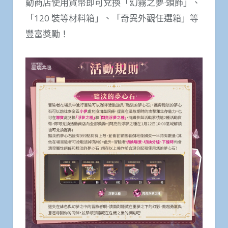
動商店使用貨幣即可兌換「幻霧之夢·頭飾」、
「120 裝等材料箱」、「奇異外觀任選箱」等
豐富獎勵！