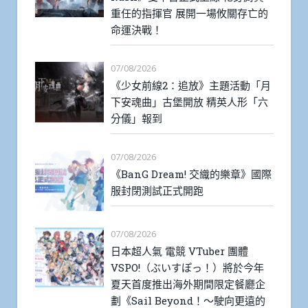
重任的指揮官 展開一場攸關存亡的
命運決戰！
07/08/2026
《少女前線2：追放》主題活動「月
下安魂曲」古堡開放 精英人形「六
分儀」報到
07/08/2026
《BanG Dream! 交織的樂章》國際
服封閉測試正式開跑
07/08/2026
日本超人氣 電競 VTuber 團體
VSPO!（ぶいすぽっ！）將於今年
夏天首度推出海外期間限定餐廳企
劃《Sail Beyond！～駛向更遠的