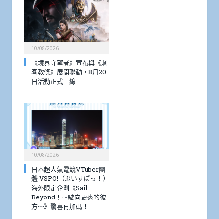
10/08/2026
《境界守望者》宣布與《刺
客教條》展開聯動，8月20
日活動正式上線
10/08/2026
日本超人氣電競VTuber團
體 VSPO!（ぶいすぽっ！）
海外限定企劃《Sail
Beyond！～駛向更遠的彼
方～》驚喜再加碼！