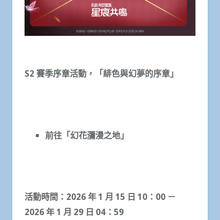
S2
賽季序章活動，「緋色與幻夢的序章」
前往「幻花瀰漫之地」
活動時間：
2026
年
1
月
15
日
10
：
00
－
2026
年
1
月
29
日
04
：
59