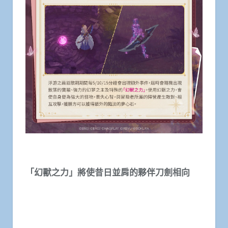
「幻獸之力」將使昔日並肩的夥伴刀劍相向