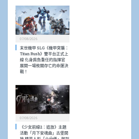
07/08/2026
末世機甲 SLG《機甲突襲：
Titan Rush》雙平台正式上
線 化身肩負重任的指揮官
展開一場攸關存亡的命運決
戰！
07/08/2026
《少女前線2：追放》主題
活動「月下安魂曲」古堡開
放 精英人形「六分儀」報到