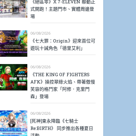
《絕區零》X 7-ELEVEN 聯動正
式開跑！主題門市、實體周邊登
場
06/08/2026
《七大罪：Origin》迎來首位可
遊玩十誡角色「德里艾利」
06/08/2026
《THE KING OF FIGHTERS
AFK》操控翠綠火焰、帶著傲慢
笑容的格鬥家「阿修．克里門
森」登場
06/08/2026
[死神]東永降臨《七騎士
Re:BIRTH》 同步推出各種夏日
活動