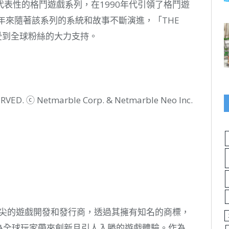
一款極具代表性的格鬥遊戲系列，在1990年代引領了格鬥遊
年來隨著該系列的系統和故事不斷演進，「THE
一直受到全球粉絲的大力支持。
ERVED.
ⓒ
Netmarble Corp. & Netmarble Neo Inc.
頂尖的遊戲開發和發行商，透過其擁有知名的商標，
為全球玩家帶來創新且引人入勝的遊戲體驗。作為