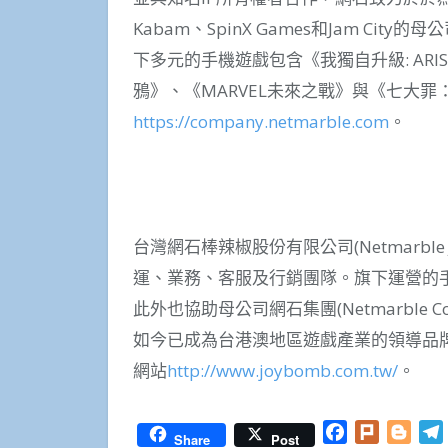
Kabam、SpinX Games和Jam Cit
下多元的手機遊戲包含《我獨自升級: ARISE
鴉》、《MARVEL未來之戰》與《七大
https://company.netmarble.com
。
台灣網石棒辣椒股份有限公司(Netmarble J
運、業務、客服及行銷團隊。旗下運營的手
此外也協助母公司網石集團(Netmarble 
如今已成為台港澳地區遊戲產業的領導品
網站
http://www.joybomb.com.tw/
。
Facebook
Plurk
Blog
Share
Post