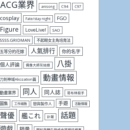
ACG業界
C94
C97
anisong
cosplay
FGO
Fate/stay night
Figure
LoveLive!
SAO
SSSS.GRIDMAN
不起眼女主角培育法
人氣排行
你的名字
五等分的花嫁
八掛
個人評論
偶像大師灰姑娘
動畫情報
刀劍神域Alicization篇
同人
同人誌
動畫業界
哥布林殺手
手遊
圖集
戀與製作人
工作細胞
活動情報
話題
聲優
艦これ
訃報
遊戲
銷量
關於我轉生變成史萊姆這檔事