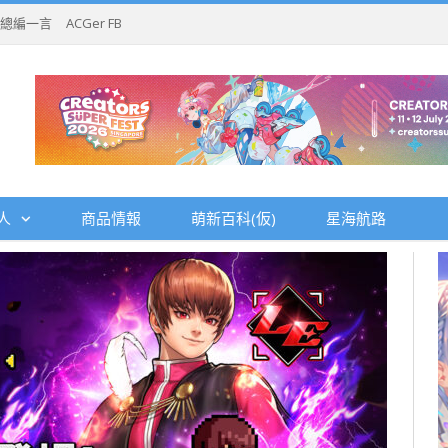
總編一言
ACGer FB
人
商品情報
萌新百科(仮)
星海航路