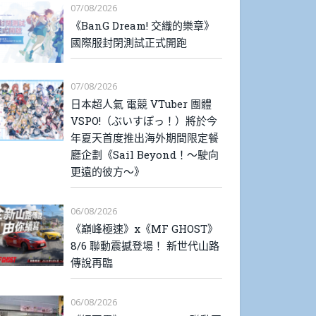
07/08/2026
《BanG Dream! 交織的樂章》
國際服封閉測試正式開跑
07/08/2026
日本超人氣 電競 VTuber 團體
VSPO!（ぶいすぽっ！）將於今
年夏天首度推出海外期間限定餐
廳企劃《Sail Beyond！～駛向
更遠的彼方～》
06/08/2026
《巔峰極速》x《MF GHOST》
8/6 聯動震撼登場！ 新世代山路
傳說再臨
06/08/2026