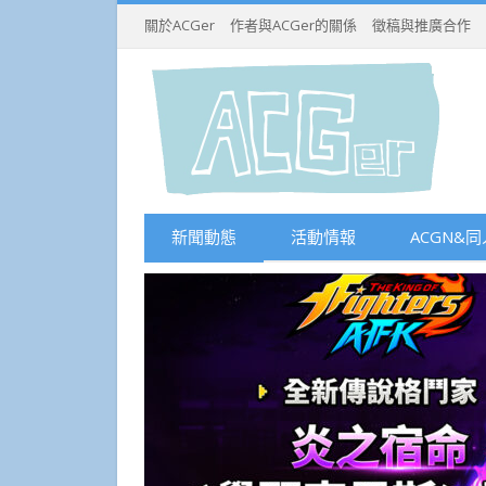
關於ACGer
作者與ACGer的關係
徵稿與推廣合作
新聞動態
活動情報
ACGN&同