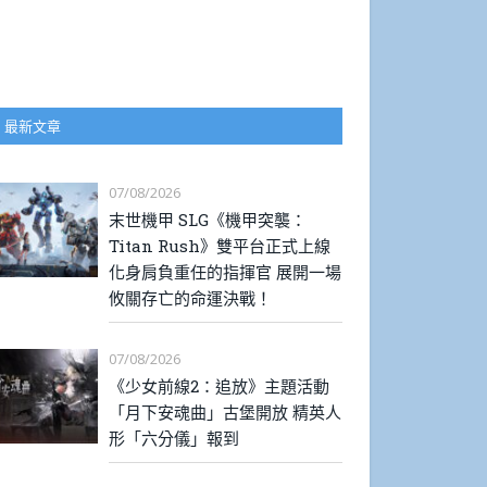
最新文章
07/08/2026
末世機甲 SLG《機甲突襲：
Titan Rush》雙平台正式上線
化身肩負重任的指揮官 展開一場
攸關存亡的命運決戰！
07/08/2026
《少女前線2：追放》主題活動
「月下安魂曲」古堡開放 精英人
形「六分儀」報到