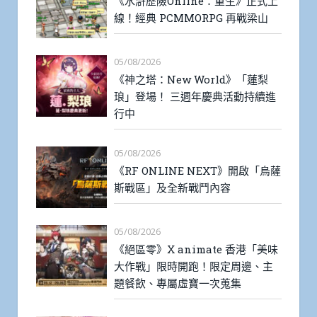
《水滸歷險Online：重生》正式上
線！經典 PCMMORPG 再戰梁山
05/08/2026
《神之塔：New World》「蓮梨
琅」登場！ 三週年慶典活動持續進
行中
05/08/2026
《RF ONLINE NEXT》開啟「烏薩
斯戰區」及全新戰鬥內容
05/08/2026
《絕區零》X animate 香港「美味
大作戰」限時開跑！限定周邊、主
題餐飲、專屬虛寶一次蒐集