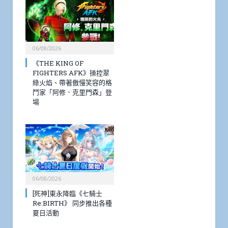
06/08/2026
《THE KING OF
FIGHTERS AFK》操控翠
綠火焰、帶著傲慢笑容的格
鬥家「阿修．克里門森」登
場
06/08/2026
[死神]東永降臨《七騎士
Re:BIRTH》 同步推出各種
夏日活動