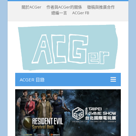
關於ACGer
作者與ACGer的關係
徵稿與推廣合作
總編一言
ACGer FB
ACGER 目錄