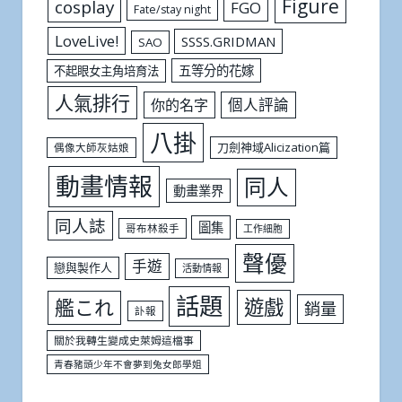
Figure
cosplay
FGO
Fate/stay night
LoveLive!
SSSS.GRIDMAN
SAO
五等分的花嫁
不起眼女主角培育法
人氣排行
個人評論
你的名字
八掛
刀劍神域Alicization篇
偶像大師灰姑娘
動畫情報
同人
動畫業界
同人誌
圖集
哥布林殺手
工作細胞
聲優
手遊
戀與製作人
活動情報
話題
遊戲
艦これ
銷量
訃報
關於我轉生變成史萊姆這檔事
青春豬頭少年不會夢到兔女郎學姐