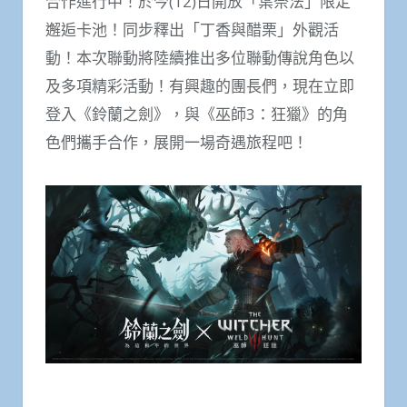
合作進行中！於今(12)日開放「葉奈法」限定
邂逅卡池！同步釋出「丁香與醋栗」外觀活
動！本次聯動將陸續推出多位聯動傳說角色以
及多項精彩活動！有興趣的團長們，現在立即
登入《鈴蘭之劍》，與《巫師3：狂獵》的角
色們攜手合作，展開一場奇遇旅程吧！