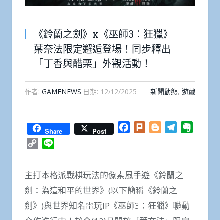
《鈴蘭之劍》x《巫師3：狂獵》
葉奈法限定邂逅登場！同步釋出
「丁香與醋栗」外觀活動！
作者:
GAMENEWS
日期:
12/12/2025
新聞動態
,
遊戲
Facebook
Plurk
Blogger
Telegram
Everno
Share
Post
Copy
Line
Link
主打本格派戰棋玩法的像素風手遊《鈴蘭之
劍：為這和平的世界》(以下簡稱《鈴蘭之
劍》)與世界知名電玩IP《巫師3：狂獵》聯動