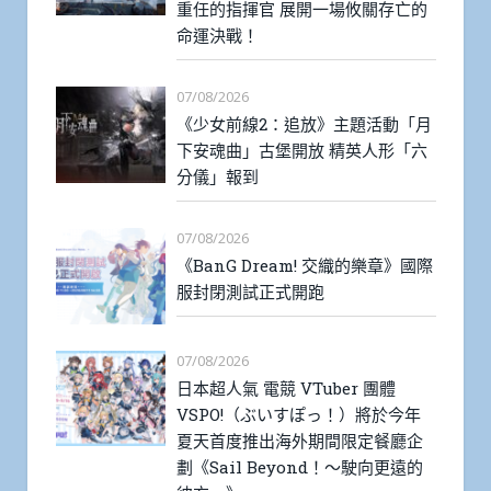
重任的指揮官 展開一場攸關存亡的
命運決戰！
07/08/2026
《少女前線2：追放》主題活動「月
下安魂曲」古堡開放 精英人形「六
分儀」報到
07/08/2026
《BanG Dream! 交織的樂章》國際
服封閉測試正式開跑
07/08/2026
日本超人氣 電競 VTuber 團體
VSPO!（ぶいすぽっ！）將於今年
夏天首度推出海外期間限定餐廳企
劃《Sail Beyond！～駛向更遠的