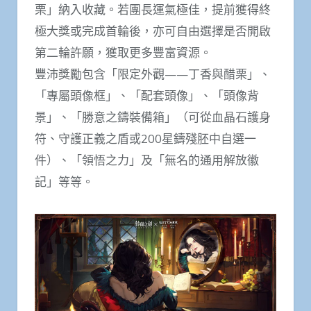
栗」納入收藏。若團長運氣極佳，提前獲得終
極大獎或完成首輪後，亦可自由選擇是否開啟
第二輪許願，獲取更多豐富資源。
豐沛獎勵包含「限定外觀——丁香與醋栗」、
「專屬頭像框」、「配套頭像」、「頭像背
景」、「勝意之鑄裝備箱」（可從血晶石護身
符、守護正義之盾或200星鑄殘胚中自選一
件）、「領悟之力」及「無名的通用解放徽
記」等等。