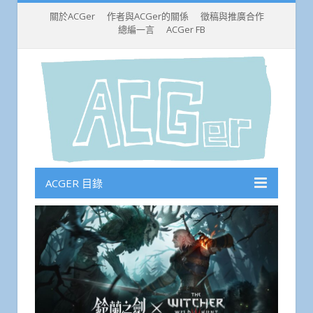
關於ACGer
作者與ACGer的關係
徵稿與推廣合作
總編一言
ACGer FB
ACGER 目錄