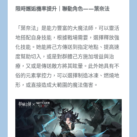
限時邂逅機率提升｜聯動角色——葉奈法
「葉奈法」是能力豐富的大魔法師，可以靈活
地搭配自身技能，根據戰場需要，選擇釋放強
化技能。她能將己方傳送到指定地點、提高速
度幫助切入，或是對群體己方施加增益與治
療，又或是傳送敵方將其眩暈。此外她具有不
俗的元素掌控力，可以選擇制造冰凍、燃燒地
形，或直接造成大範圍的魔法傷害。