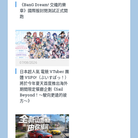
《BanG Dream! 交織的樂
章》國際服封閉測試正式開
跑
07/08/2026
日本超人氣 電競 VTuber 團
體 VSPO!（ぶいすぽっ！）
將於今年夏天首度推出海外
期間限定餐廳企劃《Sail
Beyond！～駛向更遠的彼
方～》