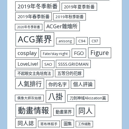
2019年冬季新番
2019年夏季新番
2019年春季新番
2019年秋季新番
ACGer雜燴所
2020年冬季新番
ACG業界
C94
C97
anisong
Figure
cosplay
FGO
Fate/stay night
LoveLive!
SSSS.GRIDMAN
SAO
五等分的花嫁
不起眼女主角培育法
人氣排行
個人評論
你的名字
八掛
刀劍神域Alicization篇
偶像大師灰姑娘
動畫情報
同人
動畫業界
同人誌
圖集
哥布林殺手
工作細胞