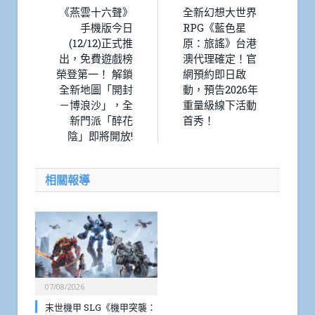
《燕雲十六聲》
全新幻想大世界
手機版今日
RPG《藍色星
(12/12)正式推
原：旅謠》台港
出，免費遊戲榜
澳代理確定！官
榮登第一！ 解鎖
網預約即日啟
全新地圖「開封
動，預告2026年
－博浪沙」，全
重量級線下活動
新門派「醉花
首秀！
陰」即將開放!
相關報導
07/08/2026
末世機甲 SLG《機甲突襲：