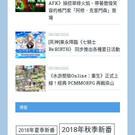
AFK》操控翠綠火焰、帶著傲慢笑
容的格鬥家「阿修．克里門森」登
場
06/08/2026
[死神]東永降臨《七騎士
Re:BIRTH》 同步推出各種夏日活動
05/08/2026
《水滸歷險Online：重生》正式上
線！經典 PCMMORPG 再戰梁山
標籤
2018年秋季新番
2018年夏季新番