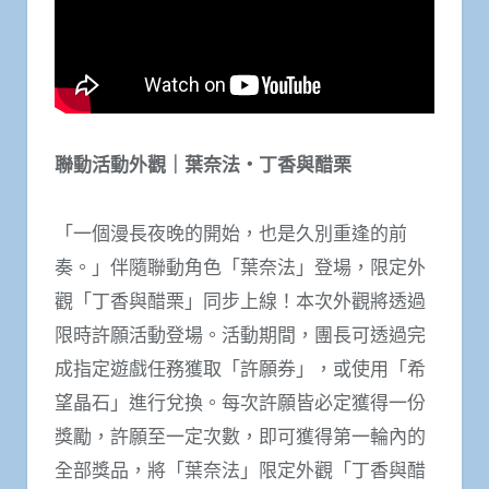
聯動活動外觀｜葉奈法・丁香與醋栗
「一個漫長夜晚的開始，也是久別重逢的前
奏。」伴隨聯動角色「葉奈法」登場，限定外
觀「丁香與醋栗」同步上線！本次外觀將透過
限時許願活動登場。活動期間，團長可透過完
成指定遊戲任務獲取「許願券」，或使用「希
望晶石」進行兌換。每次許願皆必定獲得一份
獎勵，許願至一定次數，即可獲得第一輪內的
全部獎品，將「葉奈法」限定外觀「丁香與醋