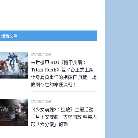
最新文章
07/08/2026
末世機甲 SLG《機甲突襲：
Titan Rush》雙平台正式上線
化身肩負重任的指揮官 展開一場
攸關存亡的命運決戰！
07/08/2026
《少女前線2：追放》主題活動
「月下安魂曲」古堡開放 精英人
形「六分儀」報到