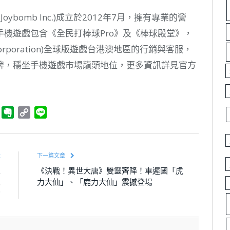
oybomb Inc.)成立於2012年7月，擁有專業的營
機遊戲包含《全民打棒球Pro》及《棒球殿堂》，
Corporation)全球版遊戲台港澳地區的行銷與客服，
牌，穩坐手機遊戲市場龍頭地位，更多資訊詳見官方
ger
Telegram
Evernote
Copy
Line
Link
章
下一篇文章
上
《決戰！異世大唐》雙靈齊降！車遲國「虎
眾
力大仙」、「鹿力大仙」震撼登場
動