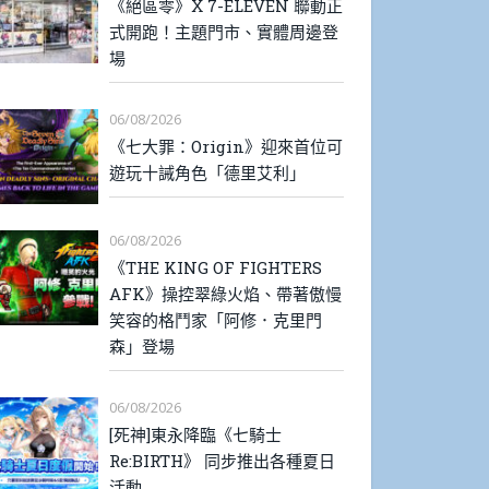
《絕區零》X 7-ELEVEN 聯動正
式開跑！主題門市、實體周邊登
場
06/08/2026
《七大罪：Origin》迎來首位可
遊玩十誡角色「德里艾利」
06/08/2026
《THE KING OF FIGHTERS
AFK》操控翠綠火焰、帶著傲慢
笑容的格鬥家「阿修．克里門
森」登場
06/08/2026
[死神]東永降臨《七騎士
Re:BIRTH》 同步推出各種夏日
活動