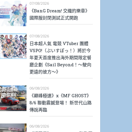
07/08/2026
《BanG Dream! 交織的樂章》
國際服封閉測試正式開跑
07/08/2026
日本超人氣 電競 VTuber 團體
VSPO!（ぶいすぽっ！）將於今
年夏天首度推出海外期間限定餐
廳企劃《Sail Beyond！～駛向
更遠的彼方～》
06/08/2026
《巔峰極速》x《MF GHOST》
8/6 聯動震撼登場！ 新世代山路
傳說再臨
06/08/2026