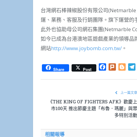
台灣網石棒辣椒股份有限公司(Netmarble J
運、業務、客服及行銷團隊。旗下運營的手
此外也協助母公司網石集團(Netmarble 
如今已成為台港澳地區遊戲產業的領導品
網站
http://www.joybomb.com.tw/
。
Facebook
Plurk
Blog
Share
Post
上一篇文
《THE KING OF FIGHTERS AFK》歡慶
市100天 推出節慶主題「布魯．瑪麗」與
多特別活
相關報導