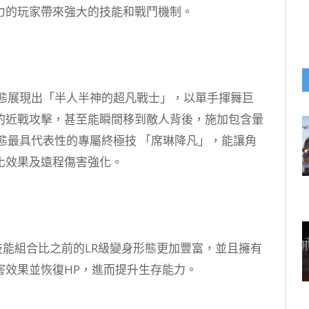
力的玩家帶來強大的技能和戰鬥機制。
形態展現出「半人半神的超凡戰士」，以單手揮舞巨
的近戰攻擊，甚至能瞬間移到敵人背後，施加包含暈
態最具代表性的專屬終極技 「席琳降凡」，能讓角
化效果及遠程傷害強化。
技能組合比之前的LR級變身形態更加豐富，並且擁有
害效果並恢復HP，進而提升生存能力。