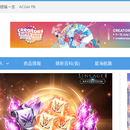
總編一言
ACGer FB
人
商品情報
萌新百科(仮)
星海航路