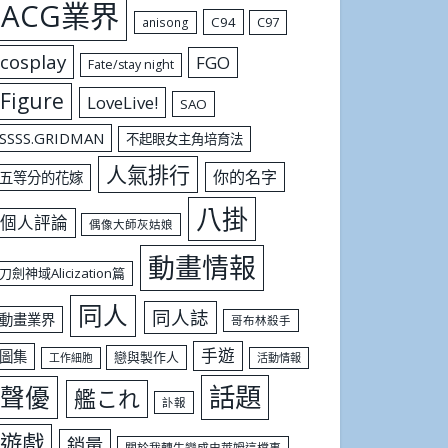
ACG業界
C94
C97
anisong
cosplay
FGO
Fate/stay night
Figure
LoveLive!
SAO
SSSS.GRIDMAN
不起眼女主角培育法
人氣排行
你的名字
五等分的花嫁
八掛
個人評論
偶像大師灰姑娘
動畫情報
刀劍神域Alicization篇
同人
同人誌
動畫業界
哥布林殺手
手遊
圖集
戀與製作人
工作細胞
活動情報
話題
聲優
艦これ
訃報
遊戲
銷量
關於我轉生變成史萊姆這檔事