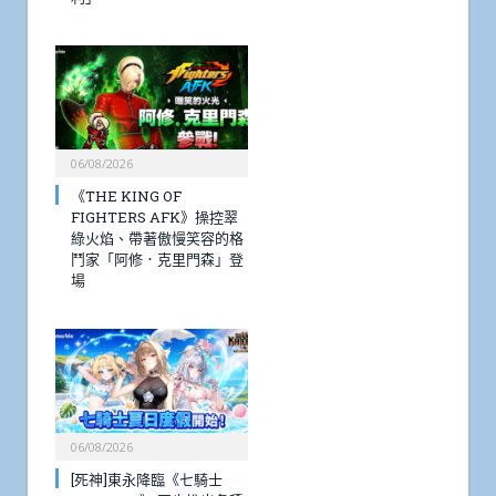
06/08/2026
《THE KING OF
FIGHTERS AFK》操控翠
綠火焰、帶著傲慢笑容的格
鬥家「阿修．克里門森」登
場
06/08/2026
[死神]東永降臨《七騎士