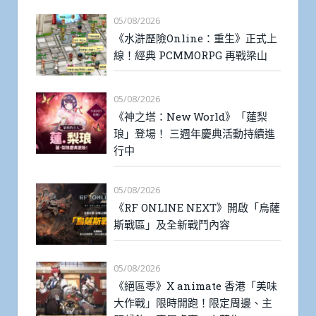
05/08/2026
《水滸歷險Online：重生》正式上
線！經典 PCMMORPG 再戰梁山
05/08/2026
《神之塔：New World》「蓮梨
琅」登場！ 三週年慶典活動持續進
行中
05/08/2026
《RF ONLINE NEXT》開啟「烏薩
斯戰區」及全新戰鬥內容
05/08/2026
《絕區零》X animate 香港「美味
大作戰」限時開跑！限定周邊、主