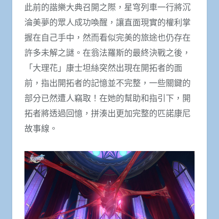
此前的諧樂大典召開之際，星穹列車一行將沉
淪美夢的眾人成功喚醒，讓直面現實的權利掌
握在自己手中，然而看似完美的旅途也仍存在
許多未解之謎。在翁法羅斯的最終決戰之後，
「大理花」康士坦絲突然出現在開拓者的面
前，指出開拓者的記憶並不完整，一些關鍵的
部分已然遭人竊取！在她的幫助和指引下，開
拓者將透過回憶，拼湊出更加完整的匹諾康尼
故事線。