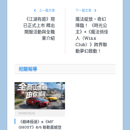
上一篇文章
下一篇文章
《江湖有詭》現
魔法綻放，奇幻
已正式上市 釋出
降臨！ 《時光公
開服活動與全職
主》×《魔法俏佳
業介紹
人（Winx
Club）》跨界聯
動夢幻啟動！
相關報導
06/08/2026
《巔峰極速》x《MF
GHOST》8/6 聯動震撼登