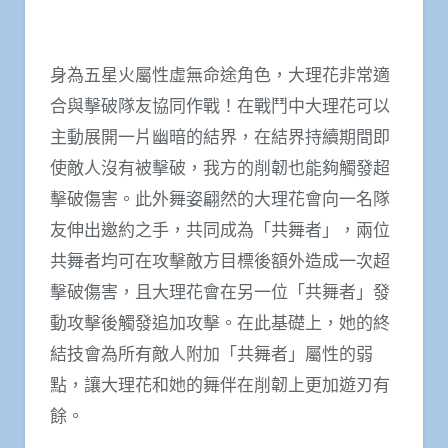
身為五星火屬性虛無命途角色，大理花非常適
合與擊破隊友協同作戰！在戰鬥中大理花可以
主動展開一片幽暗的結界，在結界持續期間即
使敵人沒有被擊破，我方的削韌也能夠觸發超
擊破傷害。此外舞姿翩然的大理花會向一名隊
友伸出邀約之手，共同成為「共舞者」，兩位
共舞者均可在攻擊敵方目標後額外造成一次超
擊破傷害，且大理花會在另一位「共舞者」發
動攻擊後觸發追加攻擊。在此基礎上，她的終
結技會為所有敵人附加「共舞者」屬性的弱
點，讓大理花和她的舞伴在削韌上更加遊刃有
餘。