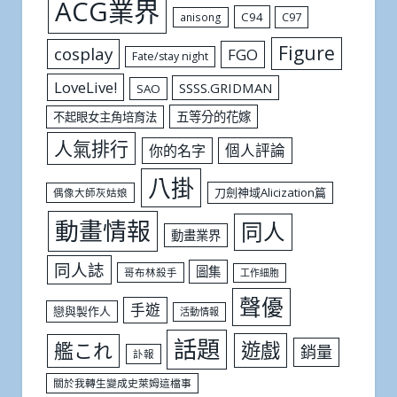
ACG業界
C94
C97
anisong
Figure
cosplay
FGO
Fate/stay night
LoveLive!
SSSS.GRIDMAN
SAO
五等分的花嫁
不起眼女主角培育法
人氣排行
個人評論
你的名字
八掛
刀劍神域Alicization篇
偶像大師灰姑娘
動畫情報
同人
動畫業界
同人誌
圖集
哥布林殺手
工作細胞
聲優
手遊
戀與製作人
活動情報
話題
遊戲
艦これ
銷量
訃報
關於我轉生變成史萊姆這檔事