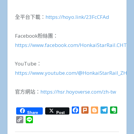
全平台下載：
https://hoyo.link/23FcCFAd
Facebook粉絲團：
https://www.facebook.com/HonkaiStarRail.CHT
YouTube：
https://www.youtube.com/@HonkaiStarRail_ZH
官方網站：
https://hsr.hoyoverse.com/zh-tw
Facebook
Plurk
Blogger
Telegram
Everno
Share
Post
Copy
Line
Link