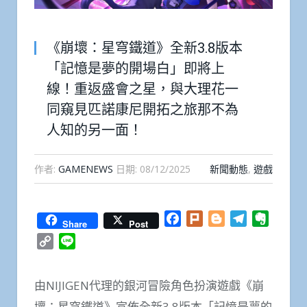
《崩壞：星穹鐵道》全新3.8版本
「記憶是夢的開場白」即將上
線！重返盛會之星，與大理花一
同窺見匹諾康尼開拓之旅那不為
人知的另一面！
作者:
GAMENEWS
日期:
08/12/2025
新聞動態
,
遊戲
Facebook
Plurk
Blogger
Telegram
Everno
Share
Post
Copy
Line
Link
由NIJIGEN代理的銀河冒險角色扮演遊戲《崩
壞：星穹鐵道》宣佈全新3.8版本「記憶是夢的