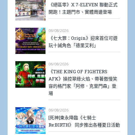
《絕區零》X 7-ELEVEN 聯動正式
開跑！主題門市、實體周邊登場
06/08/2026
《七大罪：Origin》迎來首位可遊
玩十誡角色「德里艾利」
06/08/2026
《THE KING OF FIGHTERS
AFK》操控翠綠火焰、帶著傲慢笑
容的格鬥家「阿修．克里門森」登
場
06/08/2026
[死神]東永降臨《七騎士
Re:BIRTH》 同步推出各種夏日活動