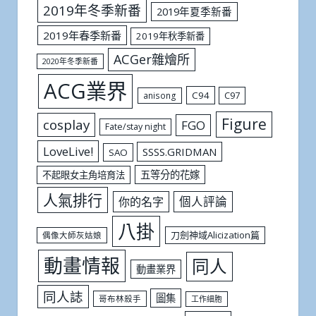
2019年冬季新番
2019年夏季新番
2019年春季新番
2019年秋季新番
ACGer雜燴所
2020年冬季新番
ACG業界
C94
C97
anisong
Figure
cosplay
FGO
Fate/stay night
LoveLive!
SSSS.GRIDMAN
SAO
五等分的花嫁
不起眼女主角培育法
人氣排行
個人評論
你的名字
八掛
刀劍神域Alicization篇
偶像大師灰姑娘
動畫情報
同人
動畫業界
同人誌
圖集
哥布林殺手
工作細胞