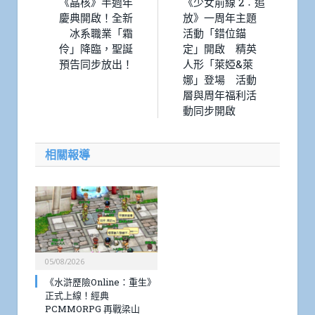
《晶核》半週年
《少女前線 2︰追
慶典開啟！全新
放》一周年主題
冰系職業「霜
活動「錯位錨
伶」降臨，聖誕
定」開啟 精英
預告同步放出！
人形「萊婭&萊
娜」登場 活動
層與周年福利活
動同步開啟
相關報導
05/08/2026
《水滸歷險Online：重生》
正式上線！經典
PCMMORPG 再戰梁山