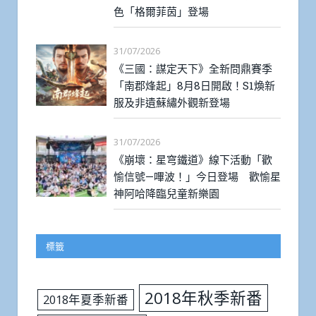
色「格爾菲茵」登場
31/07/2026
《三國：謀定天下》全新問鼎賽季
「南郡烽起」8月8日開啟！S1煥新
服及非遺蘇繡外觀新登場
31/07/2026
《崩壞：星穹鐵道》線下活動「歡
愉信號—嗶波！」今日登場 歡愉星
神阿哈降臨兒童新樂園
標籤
2018年秋季新番
2018年夏季新番