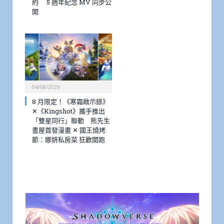
約 5 週年紀念 MV 同步公
開
04/08/2026
8 月限定！《寒霜啟示錄》
✕《Kingshot》攜手推出
「雙星同行」聯動 熊先生
書屋首發漫畫 ✕ 國王燒烤
節：娜妍私房菜 狂歡開跑