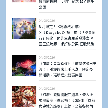
放事前預約 5 週年紀念 MV 同步
公開
04/08/2026
8 月限定！《寒霜啟示錄》
✕《Kingshot》攜手推出「雙星同
行」聯動 熊先生書屋首發漫畫 ✕
國王燒烤節：娜妍私房菜 狂歡開跑
04/08/2026
《崩壞：星穹鐵道》「歡愉信號—嗶
波！」引爆週末上千人潮 限定夜
間活動、璀璨煙火點亮樂園
04/08/2026
《幻塔》歡慶開服四週年，登入正
式服最高可得20抽！ 6.2版本「虛無
與夢境的座標」上線，全新擬態角