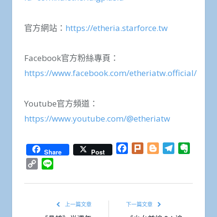
官方網站：
https://etheria.starforce.tw
Facebook官方粉絲專頁：
https://www.facebook.com/etheriatw.official/
Youtube官方頻道：
https://www.youtube.com/@etheriatw
Facebook
Plurk
Blogger
Telegram
Everno
Share
Post
Copy
Line
Link
上一篇文章
下一篇文章