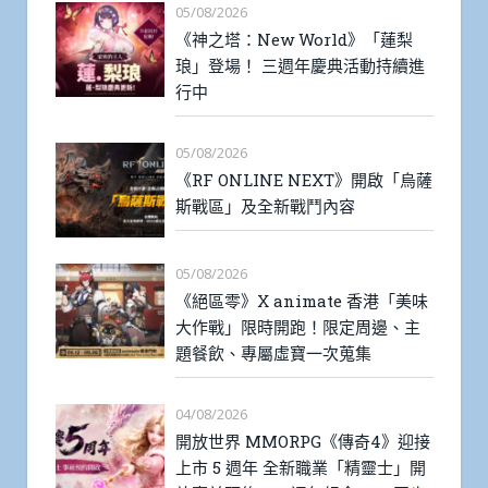
05/08/2026
《神之塔：New World》「蓮梨
琅」登場！ 三週年慶典活動持續進
行中
05/08/2026
《RF ONLINE NEXT》開啟「烏薩
斯戰區」及全新戰鬥內容
05/08/2026
《絕區零》X animate 香港「美味
大作戰」限時開跑！限定周邊、主
題餐飲、專屬虛寶一次蒐集
04/08/2026
開放世界 MMORPG《傳奇4》迎接
上市 5 週年 全新職業「精靈士」開