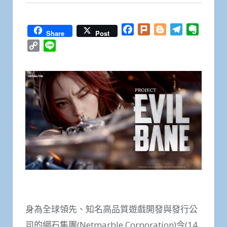
Facebook
Plurk
Blogger
Telegram
Everno
Share
Post
Copy
Line
Link
身為全球領先、知名高品質遊戲開發與發行公
司的網石集團(Netmarble Corporation)今(14