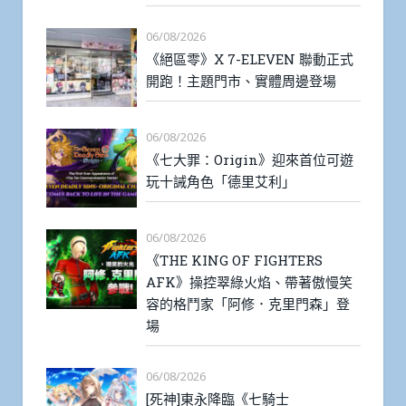
06/08/2026
《絕區零》X 7-ELEVEN 聯動正式
開跑！主題門市、實體周邊登場
06/08/2026
《七大罪：Origin》迎來首位可遊
玩十誡角色「德里艾利」
06/08/2026
《THE KING OF FIGHTERS
AFK》操控翠綠火焰、帶著傲慢笑
容的格鬥家「阿修．克里門森」登
場
06/08/2026
[死神]東永降臨《七騎士