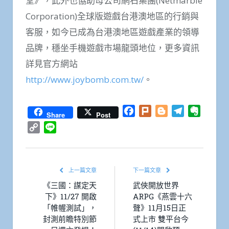
堂》，此外也協助母公司網石集團(Netmarble
Corporation)全球版遊戲台港澳地區的行銷與
客服，如今已成為台港澳地區遊戲產業的領導
品牌，穩坐手機遊戲市場龍頭地位，更多資訊
詳見官方網站
http://www.joybomb.com.tw/
。
Facebook
Plurk
Blogger
Telegram
Everno
Share
Post
Copy
Line
Link
上一篇文章
下一篇文章
《三國：謀定天
武俠開放世界
下》11/27 開啟
ARPG《燕雲十六
「帷幄測試」，
聲》11月15日正
封測前瞻特別節
式上市 雙平台今