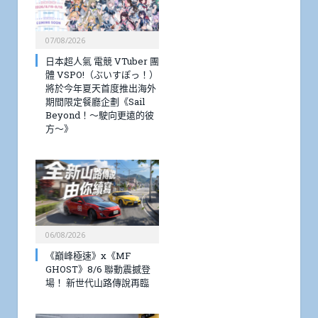
07/08/2026
日本超人氣 電競 VTuber 團
體 VSPO!（ぶいすぽっ！）
將於今年夏天首度推出海外
期間限定餐廳企劃《Sail
Beyond！～駛向更遠的彼
方～》
06/08/2026
《巔峰極速》x《MF
GHOST》8/6 聯動震撼登
場！ 新世代山路傳說再臨