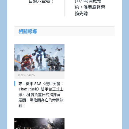
目週六登場！
(11/14)開啟預
約，唯美原聲帶
搶先聽
相關報導
07/08/2026
末世機甲 SLG《機甲突襲：
Titan Rush》雙平台正式上
線 化身肩負重任的指揮官
展開一場攸關存亡的命運決
戰！