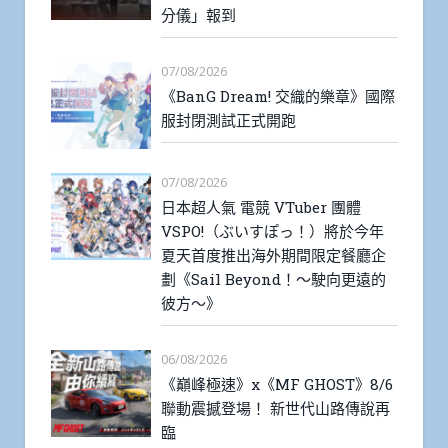
分儀」報到
07/08/2026
《BanG Dream! 交織的樂章》國際
服封閉測試正式開跑
07/08/2026
日本超人氣 電競 VTuber 團體
VSPO!（ぶいすぽっ！）將於今年
夏天首度推出海外期間限定餐廳企
劃《Sail Beyond！～駛向更遠的
彼方～》
06/08/2026
《巔峰極速》x《MF GHOST》8/6
聯動震撼登場！ 新世代山路傳說再
臨