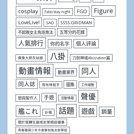
Figure
cosplay
FGO
Fate/stay night
LoveLive!
SSSS.GRIDMAN
SAO
五等分的花嫁
不起眼女主角培育法
人氣排行
個人評論
你的名字
八掛
刀劍神域Alicization篇
偶像大師灰姑娘
動畫情報
同人
動畫業界
同人誌
圖集
哥布林殺手
工作細胞
聲優
手遊
戀與製作人
活動情報
話題
遊戲
艦これ
銷量
訃報
關於我轉生變成史萊姆這檔事
青春豬頭少年不會夢到兔女郎學姐