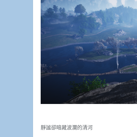
靜謐卻暗藏波瀾的清河