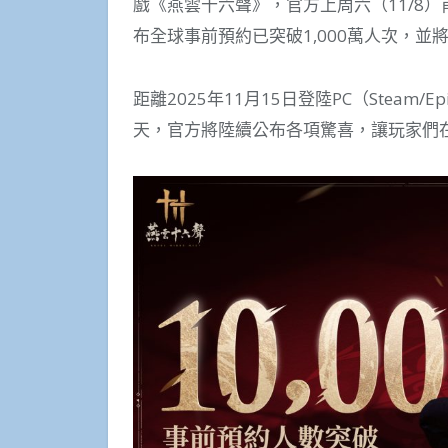
戲《燕雲十六聲》，官方上周六（11/8）
布全球事前預約已突破1,000萬人次，並將
距離2025年11月15日登陸PC（Steam/Epic
天，官方將陸續公布各項驚喜，讓玩家們在