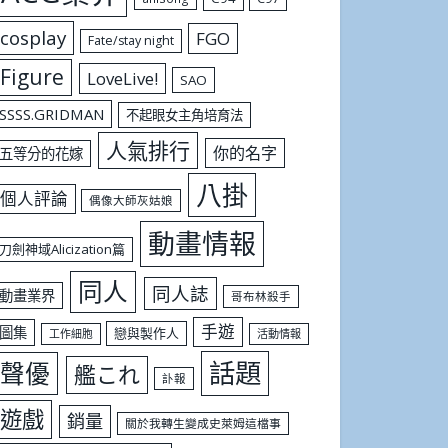
cosplay
FGO
Fate/stay night
Figure
LoveLive!
SAO
SSSS.GRIDMAN
不起眼女主角培育法
人氣排行
你的名字
五等分的花嫁
八掛
個人評論
偶像大師灰姑娘
動畫情報
刀劍神域Alicization篇
同人
同人誌
動畫業界
哥布林殺手
手遊
圖集
戀與製作人
工作細胞
活動情報
話題
聲優
艦これ
訃報
遊戲
銷量
關於我轉生變成史萊姆這檔事