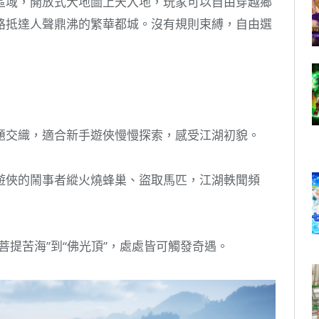
區域，開放式大地圖上天入地，玩家可以自由穿越鄉
路抵達人聲鼎沸的繁華都城。沒有規則束縛，自由選
題交織，適合新手遊俠慢慢探索，感受江湖初貌。
遊俠的鬧事者縱火燒蜂巢、盜取馬匹，江湖軼聞頻
菩提苦海”到“佛光頂”，處處皆可觸發奇遇。