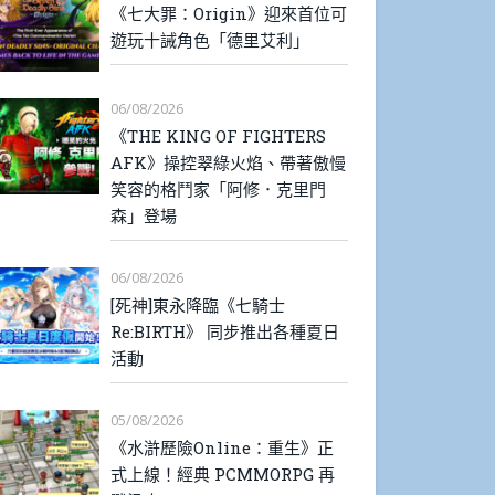
《七大罪：Origin》迎來首位可
遊玩十誡角色「德里艾利」
06/08/2026
《THE KING OF FIGHTERS
AFK》操控翠綠火焰、帶著傲慢
笑容的格鬥家「阿修．克里門
森」登場
06/08/2026
[死神]東永降臨《七騎士
Re:BIRTH》 同步推出各種夏日
活動
05/08/2026
《水滸歷險Online：重生》正
式上線！經典 PCMMORPG 再