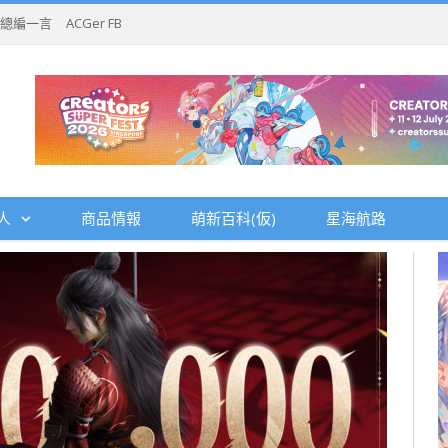
總編一言
ACGer FB
人
商品情報
萌新百科(仮)
星海航路