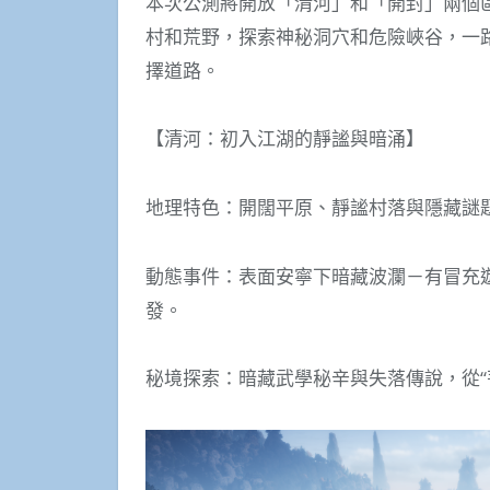
本次公測將開放「清河」和「開封」兩個
村和荒野，探索神秘洞穴和危險峽谷，一
擇道路。
【清河：初入江湖的靜謐與暗涌】
地理特色：開闊平原、靜謐村落與隱藏謎
動態事件：表面安寧下暗藏波瀾－有冒充
發。
秘境探索：暗藏武學秘辛與失落傳說，從“