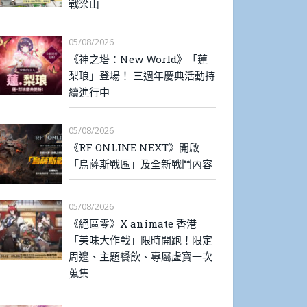
戰梁山
05/08/2026
《神之塔：New World》「蓮
梨琅」登場！ 三週年慶典活動持
續進行中
05/08/2026
《RF ONLINE NEXT》開啟
「烏薩斯戰區」及全新戰鬥內容
05/08/2026
《絕區零》X animate 香港
「美味大作戰」限時開跑！限定
周邊、主題餐飲、專屬虛寶一次
蒐集