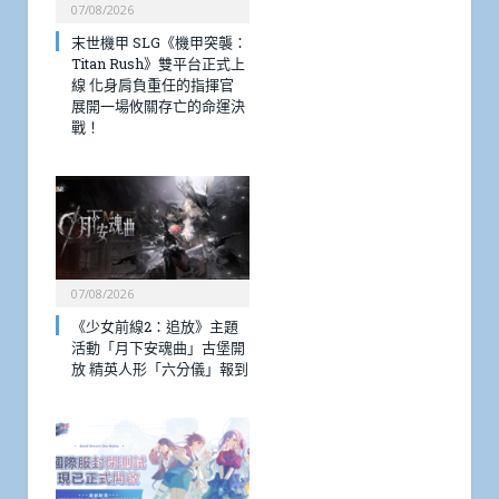
07/08/2026
末世機甲 SLG《機甲突襲：
Titan Rush》雙平台正式上
線 化身肩負重任的指揮官
展開一場攸關存亡的命運決
戰！
07/08/2026
《少女前線2：追放》主題
活動「月下安魂曲」古堡開
放 精英人形「六分儀」報到