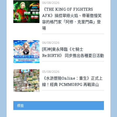
06/08/2026
《THE KING OF FIGHTERS
AFK》操控翠綠火焰、帶著傲慢笑
容的格鬥家「阿修．克里門森」登
場
06/08/2026
[死神]東永降臨《七騎士
Re:BIRTH》 同步推出各種夏日活動
05/08/2026
《水滸歷險Online：重生》正式上
線！經典 PCMMORPG 再戰梁山
標籤