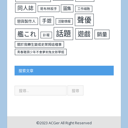
同人誌
圖集
哥布林殺手
工作細胞
聲優
手遊
戀與製作人
活動情報
話題
遊戲
艦これ
銷量
訃報
關於我轉生變成史萊姆這檔事
青春豬頭少年不會夢到兔女郎學姐
搜索文章
©2023 ACGer All Right Reserved