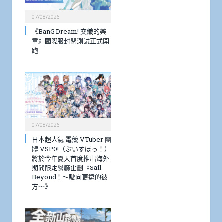
07/08/2026
《BanG Dream! 交織的樂
章》國際服封閉測試正式開
跑
07/08/2026
日本超人氣 電競 VTuber 團
體 VSPO!（ぶいすぽっ！）
將於今年夏天首度推出海外
期間限定餐廳企劃《Sail
Beyond！～駛向更遠的彼
方～》