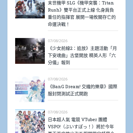
末世機甲 SLG《機甲突襲：Titan
Rush》雙平台正式上線 化身肩負
重任的指揮官 展開一場攸關存亡的
命運決戰！
07/08/2026
《少女前線2：追放》主題活動「月
下安魂曲」古堡開放 精英人形「六
分儀」報到
07/08/2026
《BanG Dream! 交織的樂章》國際
服封閉測試正式開跑
07/08/2026
日本超人氣 電競 VTuber 團體
VSPO!（ぶいすぽっ！）將於今年