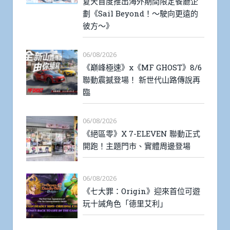
夏天首度推出海外期間限定餐廳企
劃《Sail Beyond！～駛向更遠的
彼方～》
06/08/2026
《巔峰極速》x《MF GHOST》8/6
聯動震撼登場！ 新世代山路傳說再
臨
06/08/2026
《絕區零》X 7-ELEVEN 聯動正式
開跑！主題門市、實體周邊登場
06/08/2026
《七大罪：Origin》迎來首位可遊
玩十誡角色「德里艾利」