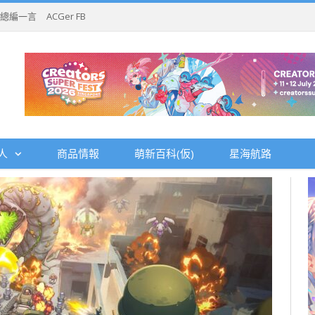
總編一言
ACGer FB
人
商品情報
萌新百科(仮)
星海航路