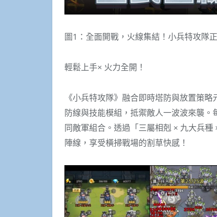
圖1：全面開戰，火線集結！小兵特攻隊
輕鬆上手× 火力全開！
《小兵特攻隊》融合即時塔防與放置策略
防線與技能模組，抵禦敵人一波波來襲。
同敵軍組合。透過「三屬相剋 × 九大兵種
陣線，享受橫掃戰場的割草快感！