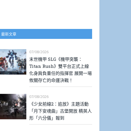
最新文章
07/08/2026
末世機甲 SLG《機甲突襲：
Titan Rush》雙平台正式上線
化身肩負重任的指揮官 展開一場
攸關存亡的命運決戰！
07/08/2026
《少女前線2：追放》主題活動
「月下安魂曲」古堡開放 精英人
形「六分儀」報到