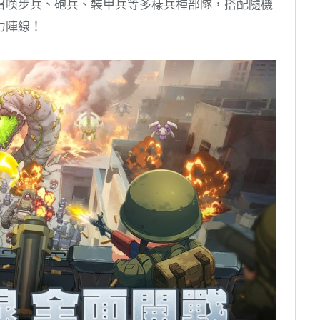
召喚步兵、砲兵、裝甲兵等多樣兵種部隊，搭配隨機
力陣線！