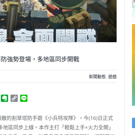
塔防強勢登場，多地區同步開戰
新聞動態
,
遊戲
ger
Telegram
Evernote
Copy
Line
Link
敵的割草塔防手遊《小兵特攻隊》，今(16)日正式
，並於全球多地區同步上線。本作主打「輕鬆上手×火力全開」