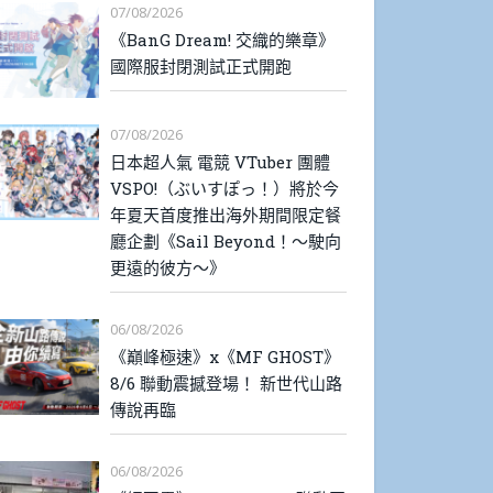
07/08/2026
《BanG Dream! 交織的樂章》
國際服封閉測試正式開跑
07/08/2026
日本超人氣 電競 VTuber 團體
VSPO!（ぶいすぽっ！）將於今
年夏天首度推出海外期間限定餐
廳企劃《Sail Beyond！～駛向
更遠的彼方～》
06/08/2026
《巔峰極速》x《MF GHOST》
8/6 聯動震撼登場！ 新世代山路
傳說再臨
06/08/2026