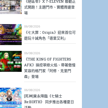
《絕區零》X 7-ELEVEN 聯動正
式開跑！主題門市、實體周邊登
場
06/08/2026
《七大罪：Origin》迎來首位可
遊玩十誡角色「德里艾利」
06/08/2026
《THE KING OF FIGHTERS
AFK》操控翠綠火焰、帶著傲慢
笑容的格鬥家「阿修．克里門
森」登場
06/08/2026
[死神]東永降臨《七騎士
Re:BIRTH》 同步推出各種夏日
活動