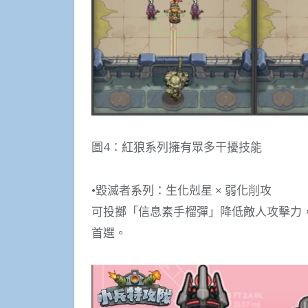
圖4：紅狼系列擁有眾多干擾技能
•毀滅者系列：生化剋星 × 弱化削攻
可投擲「信息素手榴彈」降低敵人攻擊力
首選。