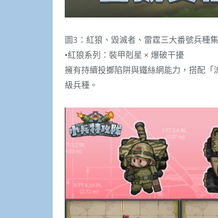
圖3：紅狼、毀滅者、雷霆三大番號兵種
•紅狼系列：裝甲剋星 × 爆破干擾
擁有持續投擲陷阱與鐵絲網能力，搭配「
級兵種。